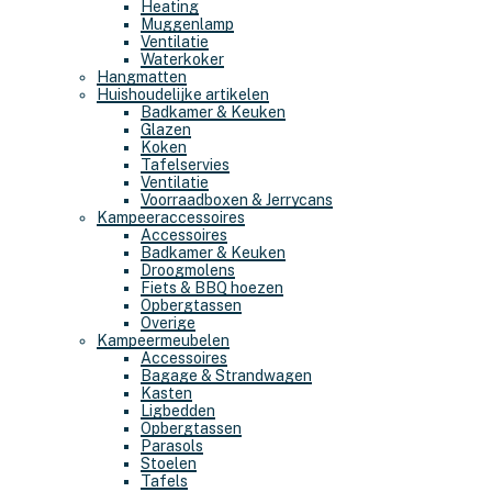
Heating
Muggenlamp
Ventilatie
Waterkoker
Hangmatten
Huishoudelijke artikelen
Badkamer & Keuken
Glazen
Koken
Tafelservies
Ventilatie
Voorraadboxen & Jerrycans
Kampeeraccessoires
Accessoires
Badkamer & Keuken
Droogmolens
Fiets & BBQ hoezen
Opbergtassen
Overige
Kampeermeubelen
Accessoires
Bagage & Strandwagen
Kasten
Ligbedden
Opbergtassen
Parasols
Stoelen
Tafels