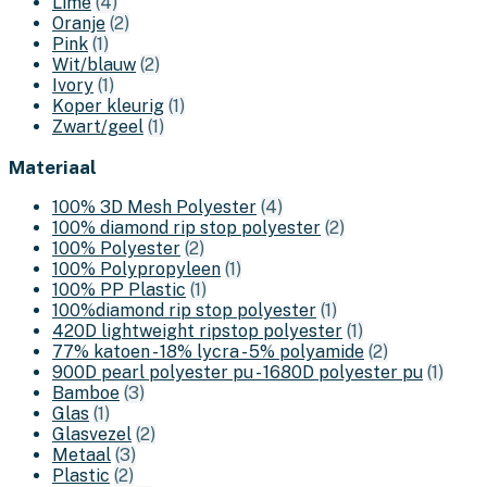
Lime
(4)
Oranje
(2)
Pink
(1)
Wit/blauw
(2)
Ivory
(1)
Koper kleurig
(1)
Zwart/geel
(1)
Materiaal
100% 3D Mesh Polyester
(4)
100% diamond rip stop polyester
(2)
100% Polyester
(2)
100% Polypropyleen
(1)
100% PP Plastic
(1)
100%diamond rip stop polyester
(1)
420D lightweight ripstop polyester
(1)
77% katoen - 18% lycra - 5% polyamide
(2)
900D pearl polyester pu - 1680D polyester pu
(1)
Bamboe
(3)
Glas
(1)
Glasvezel
(2)
Metaal
(3)
Plastic
(2)