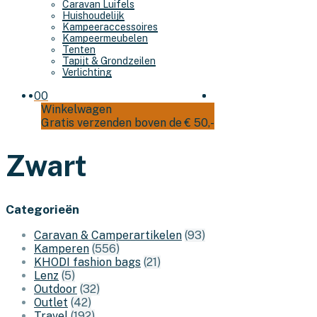
Caravan Luifels
Huishoudelijk
Kampeeraccessoires
Kampeermeubelen
Tenten
Tapijt & Grondzeilen
Verlichting
0
0
Winkelwagen
Gratis verzenden boven de € 50,-
Zwart
Categorieën
Caravan & Camperartikelen
(93)
Kamperen
(556)
KHODI fashion bags
(21)
Lenz
(5)
Outdoor
(32)
Outlet
(42)
Travel
(192)