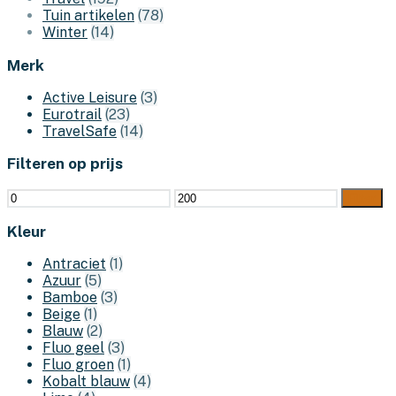
Tuin artikelen
(78)
Winter
(14)
Merk
Active Leisure
(3)
Eurotrail
(23)
TravelSafe
(14)
Filteren op prijs
Min.
Max.
Filter
prijs
prijs
Kleur
Antraciet
(1)
Azuur
(5)
Bamboe
(3)
Beige
(1)
Blauw
(2)
Fluo geel
(3)
Fluo groen
(1)
Kobalt blauw
(4)