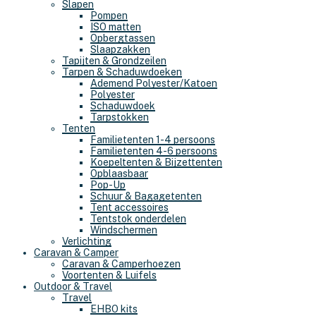
Slapen
Pompen
ISO matten
Opbergtassen
Slaapzakken
Tapijten & Grondzeilen
Tarpen & Schaduwdoeken
Ademend Polyester/Katoen
Polyester
Schaduwdoek
Tarpstokken
Tenten
Familietenten 1-4 persoons
Familietenten 4-6 persoons
Koepeltenten & Bijzettenten
Opblaasbaar
Pop-Up
Schuur & Bagagetenten
Tent accessoires
Tentstok onderdelen
Windschermen
Verlichting
Caravan & Camper
Caravan & Camperhoezen
Voortenten & Luifels
Outdoor & Travel
Travel
EHBO kits