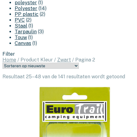
poleyster
(1)
Polyester
(14)
PP plastic
(2)
PVC
(2)
Staal
(1)
Tarpaulin
(3)
Touw
(1)
Canvas
(1)
Filter
Home
/
Product Kleur
/
Zwart
/
Pagina 2
Geso
Resultaat 25–48 van de 141 resultaten wordt getoond
op
nieu