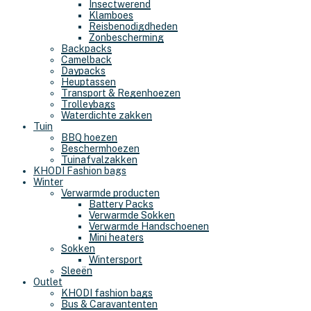
Insectwerend
Klamboes
Reisbenodigdheden
Zonbescherming
Backpacks
Camelback
Daypacks
Heuptassen
Transport & Regenhoezen
Trolleybags
Waterdichte zakken
Tuin
BBQ hoezen
Beschermhoezen
Tuinafvalzakken
KHODI Fashion bags
Winter
Verwarmde producten
Battery Packs
Verwarmde Sokken
Verwarmde Handschoenen
Mini heaters
Sokken
Wintersport
Sleeën
Outlet
KHODI fashion bags
Bus & Caravantenten