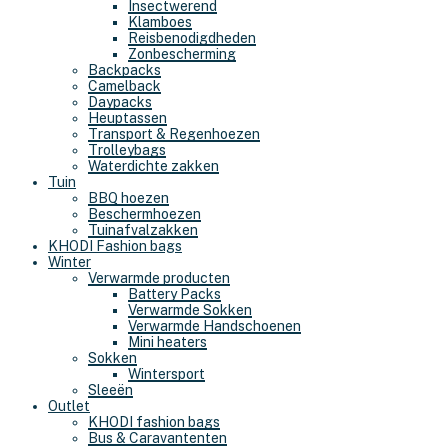
Insectwerend
Klamboes
Reisbenodigdheden
Zonbescherming
Backpacks
Camelback
Daypacks
Heuptassen
Transport & Regenhoezen
Trolleybags
Waterdichte zakken
Tuin
BBQ hoezen
Beschermhoezen
Tuinafvalzakken
KHODI Fashion bags
Winter
Verwarmde producten
Battery Packs
Verwarmde Sokken
Verwarmde Handschoenen
Mini heaters
Sokken
Wintersport
Sleeën
Outlet
KHODI fashion bags
Bus & Caravantenten