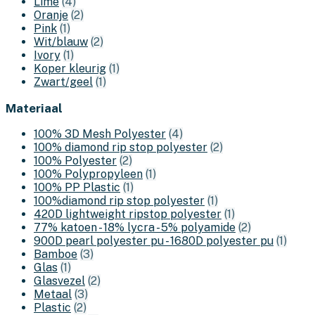
Lime
(4)
Oranje
(2)
Pink
(1)
Wit/blauw
(2)
Ivory
(1)
Koper kleurig
(1)
Zwart/geel
(1)
Materiaal
100% 3D Mesh Polyester
(4)
100% diamond rip stop polyester
(2)
100% Polyester
(2)
100% Polypropyleen
(1)
100% PP Plastic
(1)
100%diamond rip stop polyester
(1)
420D lightweight ripstop polyester
(1)
77% katoen - 18% lycra - 5% polyamide
(2)
900D pearl polyester pu - 1680D polyester pu
(1)
Bamboe
(3)
Glas
(1)
Glasvezel
(2)
Metaal
(3)
Plastic
(2)