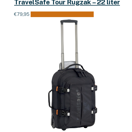
TravelSafe Tour Rugzak – 22 liter
€
79,95
Toevoegen aan winkelwagen