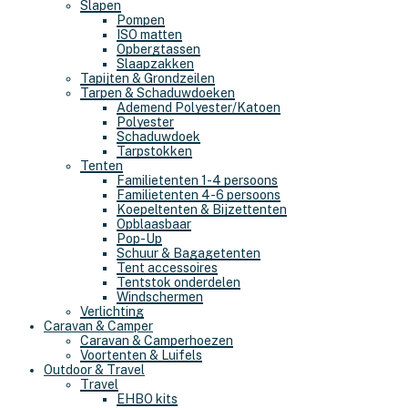
Slapen
Pompen
ISO matten
Opbergtassen
Slaapzakken
Tapijten & Grondzeilen
Tarpen & Schaduwdoeken
Ademend Polyester/Katoen
Polyester
Schaduwdoek
Tarpstokken
Tenten
Familietenten 1-4 persoons
Familietenten 4-6 persoons
Koepeltenten & Bijzettenten
Opblaasbaar
Pop-Up
Schuur & Bagagetenten
Tent accessoires
Tentstok onderdelen
Windschermen
Verlichting
Caravan & Camper
Caravan & Camperhoezen
Voortenten & Luifels
Outdoor & Travel
Travel
EHBO kits