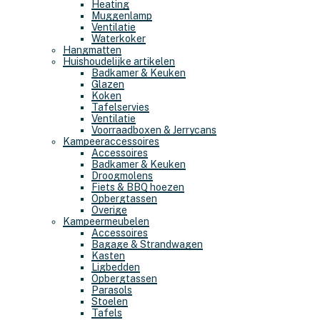
Heating
Muggenlamp
Ventilatie
Waterkoker
Hangmatten
Huishoudelijke artikelen
Badkamer & Keuken
Glazen
Koken
Tafelservies
Ventilatie
Voorraadboxen & Jerrycans
Kampeeraccessoires
Accessoires
Badkamer & Keuken
Droogmolens
Fiets & BBQ hoezen
Opbergtassen
Overige
Kampeermeubelen
Accessoires
Bagage & Strandwagen
Kasten
Ligbedden
Opbergtassen
Parasols
Stoelen
Tafels