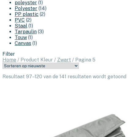
poleyster
(1)
Polyester
(14)
PP plastic
(2)
PVC
(2)
Staal
(1)
Tarpaulin
(3)
Touw
(1)
Canvas
(1)
Filter
Home
/
Product Kleur
/
Zwart
/
Pagina 5
Geso
Resultaat 97–120 van de 141 resultaten wordt getoond
op
nieu