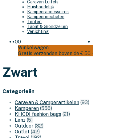
Caravan Luifels
Huishoudelijk
Kampeeraccessoires
Kampeermeubelen
Tenten
Tapijt & Grondzeilen
Verlichting
0
0
Winkelwagen
Gratis verzenden boven de € 50,-
Zwart
Categorieën
Caravan & Camperartikelen
(93)
Kamperen
(556)
KHODI fashion bags
(21)
Lenz
(5)
Outdoor
(32)
Outlet
(42)
Travel
(192)