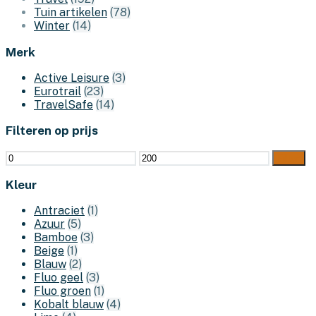
Tuin artikelen
(78)
Winter
(14)
Merk
Active Leisure
(3)
Eurotrail
(23)
TravelSafe
(14)
Filteren op prijs
Min.
Max.
Filter
prijs
prijs
Kleur
Antraciet
(1)
Azuur
(5)
Bamboe
(3)
Beige
(1)
Blauw
(2)
Fluo geel
(3)
Fluo groen
(1)
Kobalt blauw
(4)