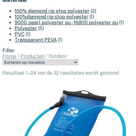
100% diamond rip stop polyester
(2)
100%diamond rip stop polyester
(1)
900D pearl polyester pu - 1680D polyester pu
(1)
Polyester
(5)
PVC
(1)
Transparent PEVA
(1)
Filter
Home
/
Producten
/
Outdoor
Gesort
Resultaat 1–24 van de 32 resultaten wordt getoond
op
nieuws