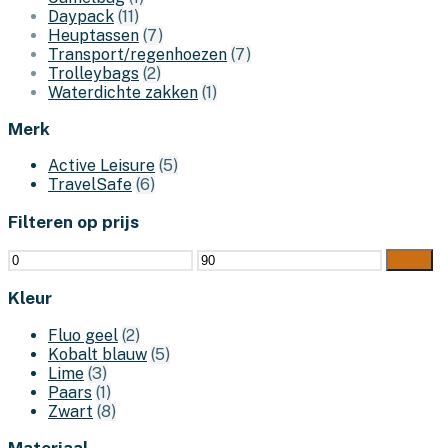
Daypack
(11)
Heuptassen
(7)
Transport/regenhoezen
(7)
Trolleybags
(2)
Waterdichte zakken
(1)
Merk
Active Leisure
(5)
TravelSafe
(6)
Filteren op prijs
Min.
Max.
Filter
prijs
prijs
Kleur
Fluo geel
(2)
Kobalt blauw
(5)
Lime
(3)
Paars
(1)
Zwart
(8)
Materiaal