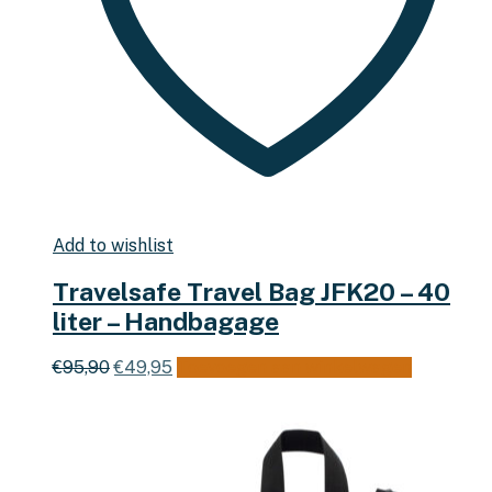
Add to wishlist
Travelsafe Travel Bag JFK20 – 40
liter – Handbagage
Oorspronkelijke
Huidige
€
95,90
€
49,95
Toevoegen aan winkelwagen
prijs
prijs
was:
is:
€95,90.
€49,95.