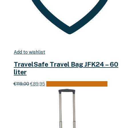
Add to wishlist
TravelSafe Travel Bag JFK24 – 60
liter
Oorspronkelijke
Huidige
€
119,00
€
89,95
Toevoegen aan winkelwagen
prijs
prijs
was:
is:
€119,00.
€89,95.