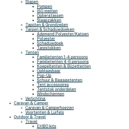
Slapen
Pompen
ISO matten
Opbergtassen
Slaapzakken
Tapijten & Grondzeilen
Tarpen & Schaduwdoeken
Ademend Polyester/Katoen
Polyester
Schaduwdoek
Tarpstokken
Tenten
Familietenten 1-4 persoons
Familietenten 4-6 persoons
Koepeltenten & Bijzettenten
Opblaasbaar
Pop-Up
Schuur & Bagagetenten
Tent accessoires
Tentstok onderdelen
Windschermen
Verlichting
Caravan & Camper
Caravan & Camperhoezen
Voortenten & Luifels
Outdoor & Travel
Travel
EHBO kits