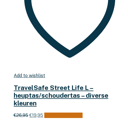
Add to wishlist
TravelSafe Street Life L –
heuptas/schoudertas – diverse
kleuren
Oorspronkelijke
Huidige
Dit
€
26,95
€
19,95
Opties selecteren
prijs
prijs
product
was:
is:
heeft