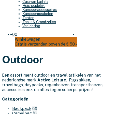
Caravan Luifels
Huishoudelijk
Kampeeraccessoires
Kampeermeubelen
Tenten
Tapijt & Grondzeilen
Verlichting
0
0
Winkelwagen
Gratis verzenden boven de € 50,-
Outdoor
Een assortiment outdoor en travel artikelen van het
nederlandse merk
Active Leisure
. Rugzakken,
travelbags, daypacks, regenhoezen transporthoezen,
accessoires enz. en alles tegen scherpe prijzen!
Categorieën
Backpack
(3)
Camelbag
(1)