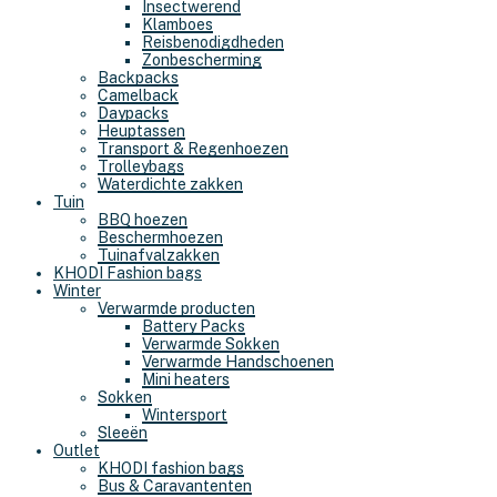
Insectwerend
Klamboes
Reisbenodigdheden
Zonbescherming
Backpacks
Camelback
Daypacks
Heuptassen
Transport & Regenhoezen
Trolleybags
Waterdichte zakken
Tuin
BBQ hoezen
Beschermhoezen
Tuinafvalzakken
KHODI Fashion bags
Winter
Verwarmde producten
Battery Packs
Verwarmde Sokken
Verwarmde Handschoenen
Mini heaters
Sokken
Wintersport
Sleeën
Outlet
KHODI fashion bags
Bus & Caravantenten