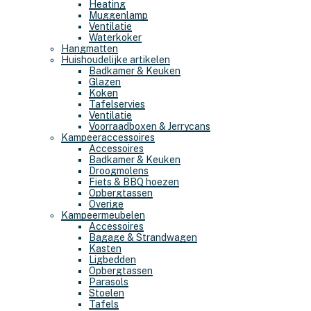
Heating
Muggenlamp
Ventilatie
Waterkoker
Hangmatten
Huishoudelijke artikelen
Badkamer & Keuken
Glazen
Koken
Tafelservies
Ventilatie
Voorraadboxen & Jerrycans
Kampeeraccessoires
Accessoires
Badkamer & Keuken
Droogmolens
Fiets & BBQ hoezen
Opbergtassen
Overige
Kampeermeubelen
Accessoires
Bagage & Strandwagen
Kasten
Ligbedden
Opbergtassen
Parasols
Stoelen
Tafels