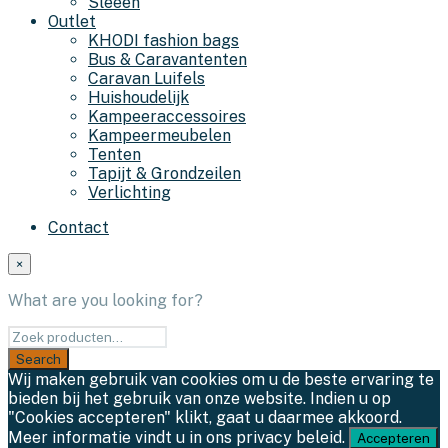
Sleeën
Outlet
KHODI fashion bags
Bus & Caravantenten
Caravan Luifels
Huishoudelijk
Kampeeraccessoires
Kampeermeubelen
Tenten
Tapijt & Grondzeilen
Verlichting
Contact
×
What are you looking for?
Wij maken gebruik van cookies om u de beste ervaring te
bieden bij het gebruik van onze website. Indien u op
"Cookies accepteren" klikt, gaat u daarmee akkoord.
Meer informatie vindt u in ons privacy beleid.
Accepteren