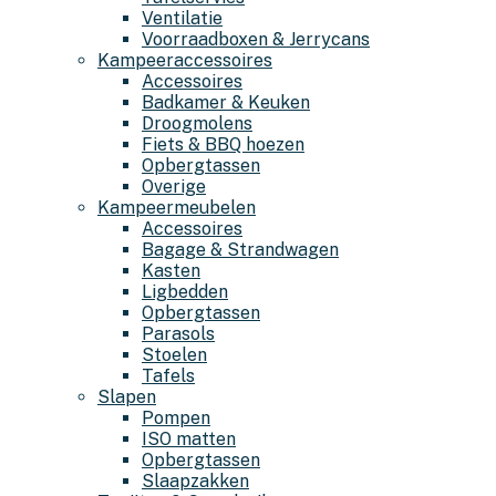
Ventilatie
Voorraadboxen & Jerrycans
Kampeeraccessoires
Accessoires
Badkamer & Keuken
Droogmolens
Fiets & BBQ hoezen
Opbergtassen
Overige
Kampeermeubelen
Accessoires
Bagage & Strandwagen
Kasten
Ligbedden
Opbergtassen
Parasols
Stoelen
Tafels
Slapen
Pompen
ISO matten
Opbergtassen
Slaapzakken