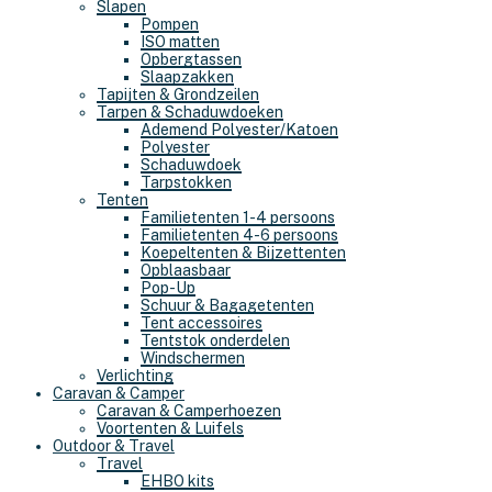
Slapen
Pompen
ISO matten
Opbergtassen
Slaapzakken
Tapijten & Grondzeilen
Tarpen & Schaduwdoeken
Ademend Polyester/Katoen
Polyester
Schaduwdoek
Tarpstokken
Tenten
Familietenten 1-4 persoons
Familietenten 4-6 persoons
Koepeltenten & Bijzettenten
Opblaasbaar
Pop-Up
Schuur & Bagagetenten
Tent accessoires
Tentstok onderdelen
Windschermen
Verlichting
Caravan & Camper
Caravan & Camperhoezen
Voortenten & Luifels
Outdoor & Travel
Travel
EHBO kits