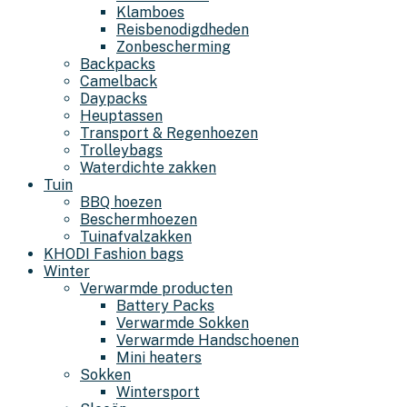
Klamboes
Reisbenodigdheden
Zonbescherming
Backpacks
Camelback
Daypacks
Heuptassen
Transport & Regenhoezen
Trolleybags
Waterdichte zakken
Tuin
BBQ hoezen
Beschermhoezen
Tuinafvalzakken
KHODI Fashion bags
Winter
Verwarmde producten
Battery Packs
Verwarmde Sokken
Verwarmde Handschoenen
Mini heaters
Sokken
Wintersport