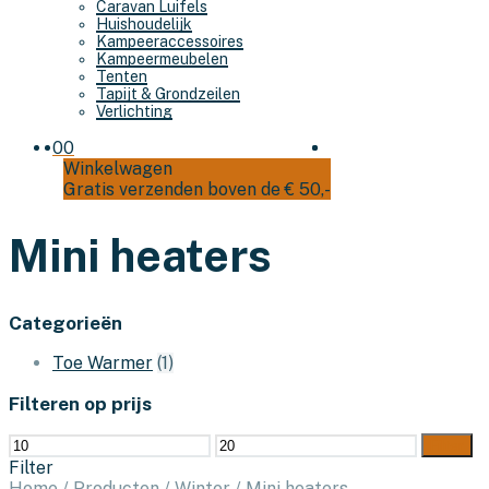
Caravan Luifels
Huishoudelijk
Kampeeraccessoires
Kampeermeubelen
Tenten
Tapijt & Grondzeilen
Verlichting
0
0
Winkelwagen
Gratis verzenden boven de € 50,-
Mini heaters
Categorieën
Toe Warmer
(1)
Filteren op prijs
Min.
Max.
Filter
prijs
prijs
Filter
Home
/
Producten
/
Winter
/
Mini heaters