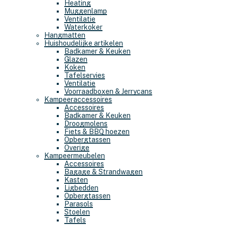
Heating
Muggenlamp
Ventilatie
Waterkoker
Hangmatten
Huishoudelijke artikelen
Badkamer & Keuken
Glazen
Koken
Tafelservies
Ventilatie
Voorraadboxen & Jerrycans
Kampeeraccessoires
Accessoires
Badkamer & Keuken
Droogmolens
Fiets & BBQ hoezen
Opbergtassen
Overige
Kampeermeubelen
Accessoires
Bagage & Strandwagen
Kasten
Ligbedden
Opbergtassen
Parasols
Stoelen
Tafels