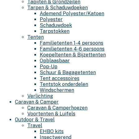
Tapijten & Grondzeilen
Tarpen & Schaduwdoeken
Ademend Polyester/Katoen
Polyester
Schaduwdoek
Tarpstokken
Tenten
Familietenten 1-4 persoons
Familietenten 4-6 persoons
Koepeltenten & Bijzettenten
Opblaasbaar
Pop-Up
Schuur & Bagagetenten
Tent accessoires
Tentstok onderdelen
Windschermen
Verlichting
Caravan & Camper
Caravan & Camperhoezen
Voortenten & Luifels
Outdoor & Travel
Travel
EHBO kits
Insectwerend