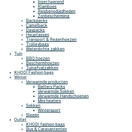
Insectwerend
Klamboes
Reisbenodigdheden
Zonbescherming
Backpacks
Camelback
Daypacks
Heuptassen
Transport & Regenhoezen
Trolleybags
Waterdichte zakken
Tuin
BBQ hoezen
Beschermhoezen
Tuinafvalzakken
KHODI Fashion bags
Winter
Verwarmde producten
Battery Packs
Verwarmde Sokken
Verwarmde Handschoenen
Mini heaters
Sokken
Wintersport
Sleeën
Outlet
KHODI fashion bags
Bus & Caravantenten