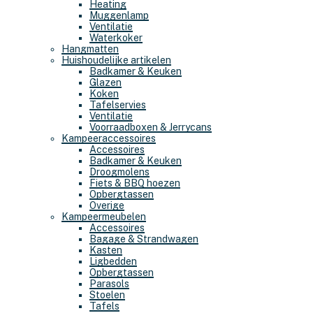
Heating
Muggenlamp
Ventilatie
Waterkoker
Hangmatten
Huishoudelijke artikelen
Badkamer & Keuken
Glazen
Koken
Tafelservies
Ventilatie
Voorraadboxen & Jerrycans
Kampeeraccessoires
Accessoires
Badkamer & Keuken
Droogmolens
Fiets & BBQ hoezen
Opbergtassen
Overige
Kampeermeubelen
Accessoires
Bagage & Strandwagen
Kasten
Ligbedden
Opbergtassen
Parasols
Stoelen
Tafels