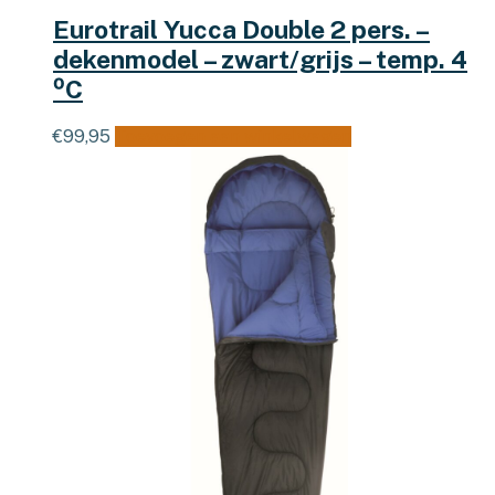
Eurotrail Yucca Double 2 pers. –
dekenmodel – zwart/grijs – temp. 4
⁰C
€
99,95
Toevoegen aan winkelwagen