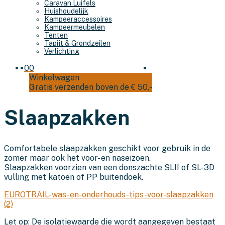
Caravan Luifels
Huishoudelijk
Kampeeraccessoires
Kampeermeubelen
Tenten
Tapijt & Grondzeilen
Verlichting
0
0
Winkelwagen
Gratis verzenden boven de € 50,-
Slaapzakken
Comfortabele slaapzakken geschikt voor gebruik in de
zomer maar ook het voor- en naseizoen.
Slaapzakken voorzien van een donszachte SLII of SL-3D
vulling met katoen of PP buitendoek.
EUROTRAIL-was-en-onderhouds-tips-voor-slaapzakken
(2)
Let op: De isolatiewaarde die wordt aangegeven bestaat