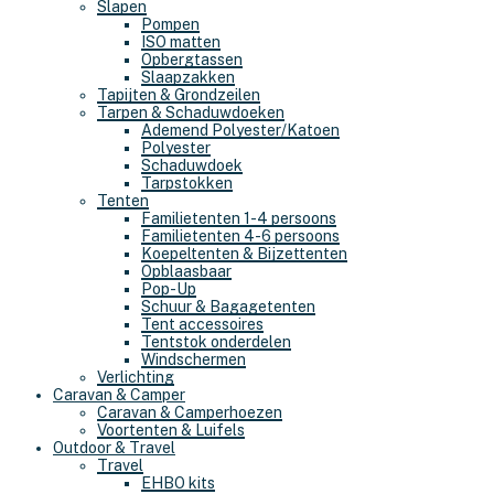
Slapen
Pompen
ISO matten
Opbergtassen
Slaapzakken
Tapijten & Grondzeilen
Tarpen & Schaduwdoeken
Ademend Polyester/Katoen
Polyester
Schaduwdoek
Tarpstokken
Tenten
Familietenten 1-4 persoons
Familietenten 4-6 persoons
Koepeltenten & Bijzettenten
Opblaasbaar
Pop-Up
Schuur & Bagagetenten
Tent accessoires
Tentstok onderdelen
Windschermen
Verlichting
Caravan & Camper
Caravan & Camperhoezen
Voortenten & Luifels
Outdoor & Travel
Travel
EHBO kits