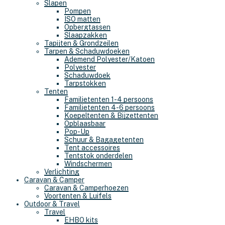
Slapen
Pompen
ISO matten
Opbergtassen
Slaapzakken
Tapijten & Grondzeilen
Tarpen & Schaduwdoeken
Ademend Polyester/Katoen
Polyester
Schaduwdoek
Tarpstokken
Tenten
Familietenten 1-4 persoons
Familietenten 4-6 persoons
Koepeltenten & Bijzettenten
Opblaasbaar
Pop-Up
Schuur & Bagagetenten
Tent accessoires
Tentstok onderdelen
Windschermen
Verlichting
Caravan & Camper
Caravan & Camperhoezen
Voortenten & Luifels
Outdoor & Travel
Travel
EHBO kits