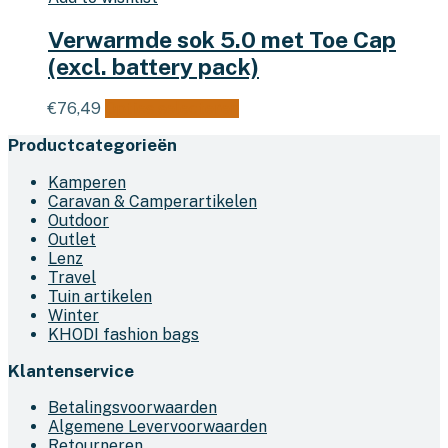
Verwarmde sok 5.0 met Toe Cap
(excl. battery pack)
Dit
€
76,49
Opties selecteren
product
Productcategorieën
heeft
meerdere
Kamperen
variaties.
Caravan & Camperartikelen
Deze
Outdoor
optie
Outlet
kan
Lenz
gekozen
Travel
worden
Tuin artikelen
op
Winter
de
KHODI fashion bags
productpagina
Klantenservice
Betalingsvoorwaarden
Algemene Levervoorwaarden
Retourneren