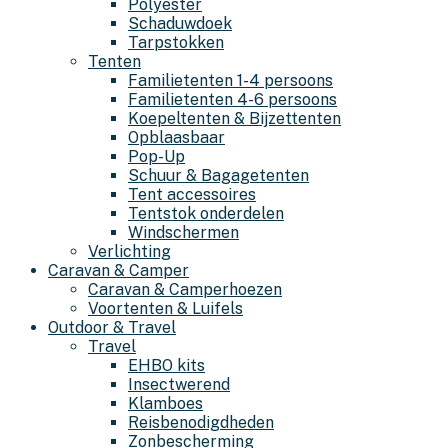
Polyester
Schaduwdoek
Tarpstokken
Tenten
Familietenten 1-4 persoons
Familietenten 4-6 persoons
Koepeltenten & Bijzettenten
Opblaasbaar
Pop-Up
Schuur & Bagagetenten
Tent accessoires
Tentstok onderdelen
Windschermen
Verlichting
Caravan & Camper
Caravan & Camperhoezen
Voortenten & Luifels
Outdoor & Travel
Travel
EHBO kits
Insectwerend
Klamboes
Reisbenodigdheden
Zonbescherming