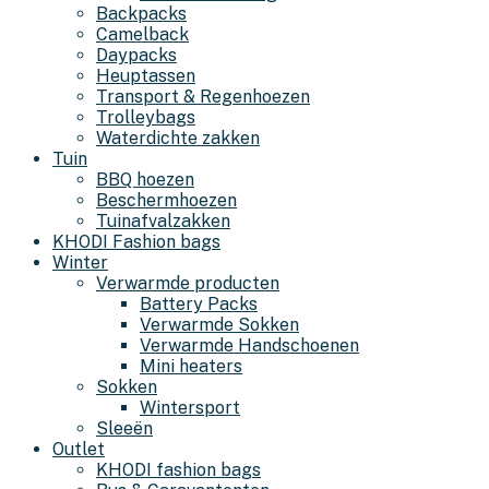
Backpacks
Camelback
Daypacks
Heuptassen
Transport & Regenhoezen
Trolleybags
Waterdichte zakken
Tuin
BBQ hoezen
Beschermhoezen
Tuinafvalzakken
KHODI Fashion bags
Winter
Verwarmde producten
Battery Packs
Verwarmde Sokken
Verwarmde Handschoenen
Mini heaters
Sokken
Wintersport
Sleeën
Outlet
KHODI fashion bags