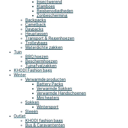
Insectwerend
Klamboes
Reisbenodigdheden
Zonbescherming
Backpacks
Camelback
Daypacks
Heuptassen
Transport & Regenhoezen
Trolleybags
Waterdichte zakken
Tuin
BBQ hoezen
Beschermhoezen
Tuinafvalzakken
KHODI Fashion bags
Winter
Verwarmde producten
Battery Packs
Verwarmde Sokken
Verwarmde Handschoenen
Mini heaters
Sokken
Wintersport
Sleeën
Outlet
KHODI fashion bags
Bus & Caravantenten