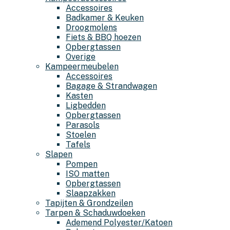
Accessoires
Badkamer & Keuken
Droogmolens
Fiets & BBQ hoezen
Opbergtassen
Overige
Kampeermeubelen
Accessoires
Bagage & Strandwagen
Kasten
Ligbedden
Opbergtassen
Parasols
Stoelen
Tafels
Slapen
Pompen
ISO matten
Opbergtassen
Slaapzakken
Tapijten & Grondzeilen
Tarpen & Schaduwdoeken
Ademend Polyester/Katoen