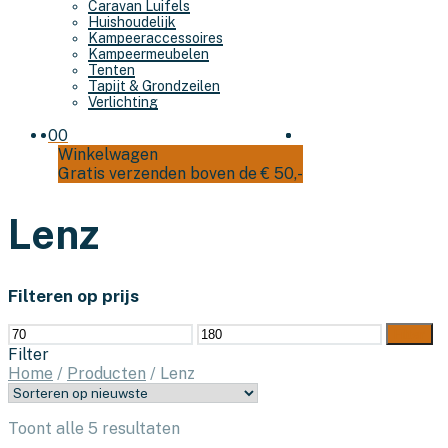
Caravan Luifels
Huishoudelijk
Kampeeraccessoires
Kampeermeubelen
Tenten
Tapijt & Grondzeilen
Verlichting
0
0
Winkelwagen
Gratis verzenden boven de € 50,-
Lenz
Filteren op prijs
Min.
Max.
Filter
prijs
prijs
Filter
Home
/
Producten
/
Lenz
Gesorteerd
Toont alle 5 resultaten
op