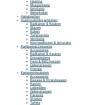
Heating
Muggenlamp
Ventilatie
Waterkoker
Hangmatten
Huishoudelijke artikelen
Badkamer & Keuken
Glazen
Koken
Tafelservies
Ventilatie
Voorraadboxen & Jerrycans
Kampeeraccessoires
Accessoires
Badkamer & Keuken
Droogmolens
Fiets & BBQ hoezen
Opbergtassen
Overige
Kampeermeubelen
Accessoires
Bagage & Strandwagen
Kasten
Ligbedden
Opbergtassen
Parasols
Stoelen
Tafels