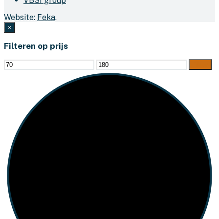
VBSI group
Website:
Feka
.
×
Filteren op prijs
Min.
Max.
Filter
prijs
prijs