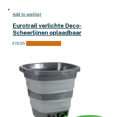
Add to wishlist
Eurotrail verlichte Deco-
Scheerlijnen oplaadbaar
Dit
€
19,95
Opties selecteren
product
heeft
meerdere
variaties.
Deze
optie
kan
gekozen
worden
op
de
productpagina