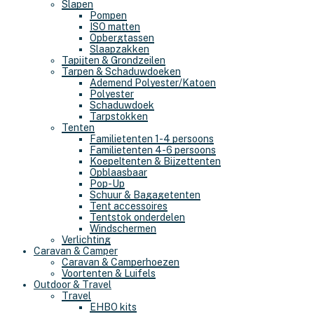
Slapen
Pompen
ISO matten
Opbergtassen
Slaapzakken
Tapijten & Grondzeilen
Tarpen & Schaduwdoeken
Ademend Polyester/Katoen
Polyester
Schaduwdoek
Tarpstokken
Tenten
Familietenten 1-4 persoons
Familietenten 4-6 persoons
Koepeltenten & Bijzettenten
Opblaasbaar
Pop-Up
Schuur & Bagagetenten
Tent accessoires
Tentstok onderdelen
Windschermen
Verlichting
Caravan & Camper
Caravan & Camperhoezen
Voortenten & Luifels
Outdoor & Travel
Travel
EHBO kits