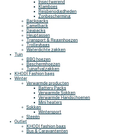
Insectwerend
Klamboes
Reisbenodigdheden
Zonbescherming
Backpacks
Camelback
Daypacks
Heuptassen
Transport & Regenhoezen
Trolleybags
Waterdichte zakken
Tuin
BBQ hoezen
Beschermhoezen
Tuinafvalzakken
KHODI Fashion bags
Winter
Verwarmde producten
Battery Packs
Verwarmde Sokken
Verwarmde Handschoenen
Mini heaters
Sokken
Wintersport
Sleeën
Outlet
KHODI fashion bags
Bus & Caravantenten