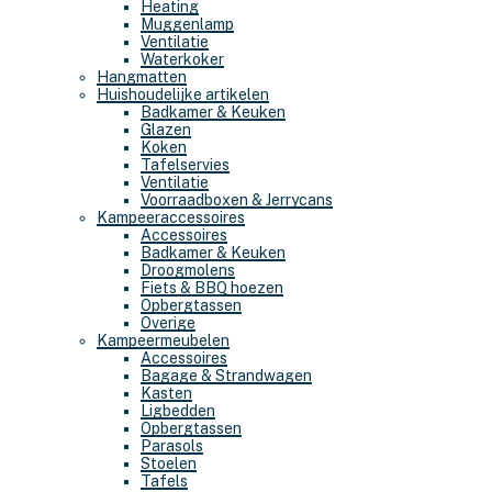
Heating
Muggenlamp
Ventilatie
Waterkoker
Hangmatten
Huishoudelijke artikelen
Badkamer & Keuken
Glazen
Koken
Tafelservies
Ventilatie
Voorraadboxen & Jerrycans
Kampeeraccessoires
Accessoires
Badkamer & Keuken
Droogmolens
Fiets & BBQ hoezen
Opbergtassen
Overige
Kampeermeubelen
Accessoires
Bagage & Strandwagen
Kasten
Ligbedden
Opbergtassen
Parasols
Stoelen
Tafels