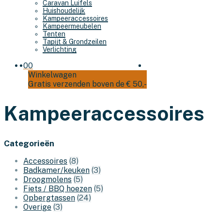
Caravan Luifels
Huishoudelijk
Kampeeraccessoires
Kampeermeubelen
Tenten
Tapijt & Grondzeilen
Verlichting
0
0
Winkelwagen
Gratis verzenden boven de € 50,-
Kampeeraccessoires
Categorieën
Accessoires
(8)
Badkamer/keuken
(3)
Droogmolens
(5)
Fiets / BBQ hoezen
(5)
Opbergtassen
(24)
Overige
(3)