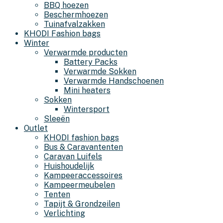
BBQ hoezen
Beschermhoezen
Tuinafvalzakken
KHODI Fashion bags
Winter
Verwarmde producten
Battery Packs
Verwarmde Sokken
Verwarmde Handschoenen
Mini heaters
Sokken
Wintersport
Sleeën
Outlet
KHODI fashion bags
Bus & Caravantenten
Caravan Luifels
Huishoudelijk
Kampeeraccessoires
Kampeermeubelen
Tenten
Tapijt & Grondzeilen
Verlichting