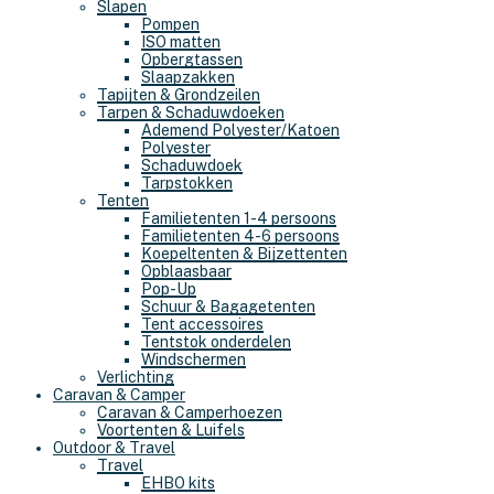
Slapen
Pompen
ISO matten
Opbergtassen
Slaapzakken
Tapijten & Grondzeilen
Tarpen & Schaduwdoeken
Ademend Polyester/Katoen
Polyester
Schaduwdoek
Tarpstokken
Tenten
Familietenten 1-4 persoons
Familietenten 4-6 persoons
Koepeltenten & Bijzettenten
Opblaasbaar
Pop-Up
Schuur & Bagagetenten
Tent accessoires
Tentstok onderdelen
Windschermen
Verlichting
Caravan & Camper
Caravan & Camperhoezen
Voortenten & Luifels
Outdoor & Travel
Travel
EHBO kits