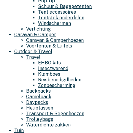
Pop-Up
Schuur & Bagagetenten
Tent accessoires
Tentstok onderdelen
Windschermen
Verlichting
Caravan & Camper
Caravan & Camperhoezen
Voortenten & Luifels
Outdoor & Travel
Travel
EHBO kits
Insectwerend
Klamboes
Reisbenodigdheden
Zonbescherming
Backpacks
Camelback
Daypacks
Heuptassen
Transport & Regenhoezen
Trolleybags
Waterdichte zakken
Tuin