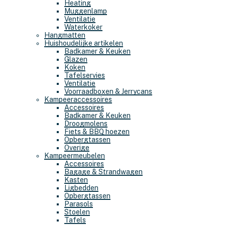
Heating
Muggenlamp
Ventilatie
Waterkoker
Hangmatten
Huishoudelijke artikelen
Badkamer & Keuken
Glazen
Koken
Tafelservies
Ventilatie
Voorraadboxen & Jerrycans
Kampeeraccessoires
Accessoires
Badkamer & Keuken
Droogmolens
Fiets & BBQ hoezen
Opbergtassen
Overige
Kampeermeubelen
Accessoires
Bagage & Strandwagen
Kasten
Ligbedden
Opbergtassen
Parasols
Stoelen
Tafels