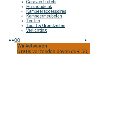
Caravan Luifels
Huishoudelijk
Kampeeraccessoires
Kampeermeubelen
Tenten
Tapijt & Grondzeilen
Verlichting
0
0
Winkelwagen
Gratis verzenden boven de € 50,-