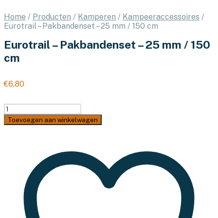
Home
/
Producten
/
Kamperen
/
Kampeeraccessoires
/
Eurotrail – Pakbandenset – 25 mm / 150 cm
Eurotrail – Pakbandenset – 25 mm / 150
cm
€
6,80
Eurotrail
-
Toevoegen aan winkelwagen
Pakbandenset
-
25
mm
/
150
cm
aantal