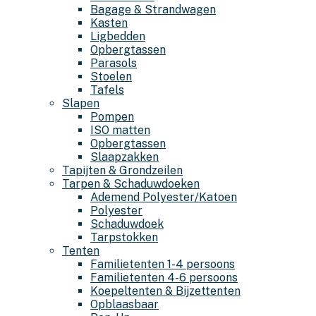
Bagage & Strandwagen
Kasten
Ligbedden
Opbergtassen
Parasols
Stoelen
Tafels
Slapen
Pompen
ISO matten
Opbergtassen
Slaapzakken
Tapijten & Grondzeilen
Tarpen & Schaduwdoeken
Ademend Polyester/Katoen
Polyester
Schaduwdoek
Tarpstokken
Tenten
Familietenten 1-4 persoons
Familietenten 4-6 persoons
Koepeltenten & Bijzettenten
Opblaasbaar