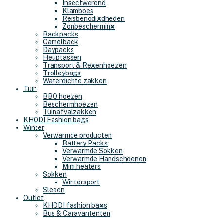
Insectwerend
Klamboes
Reisbenodigdheden
Zonbescherming
Backpacks
Camelback
Daypacks
Heuptassen
Transport & Regenhoezen
Trolleybags
Waterdichte zakken
Tuin
BBQ hoezen
Beschermhoezen
Tuinafvalzakken
KHODI Fashion bags
Winter
Verwarmde producten
Battery Packs
Verwarmde Sokken
Verwarmde Handschoenen
Mini heaters
Sokken
Wintersport
Sleeën
Outlet
KHODI fashion bags
Bus & Caravantenten