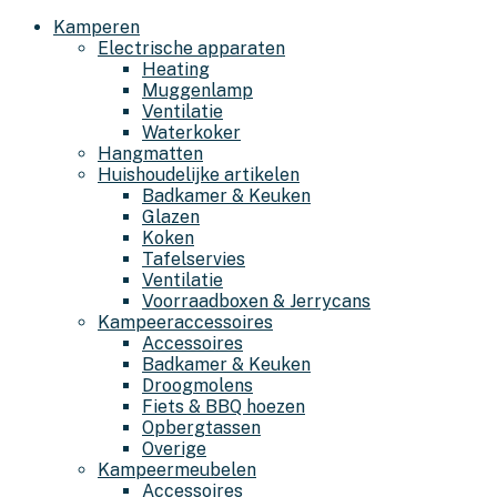
Kamperen
Electrische apparaten
Heating
Muggenlamp
Ventilatie
Waterkoker
Hangmatten
Huishoudelijke artikelen
Badkamer & Keuken
Glazen
Koken
Tafelservies
Ventilatie
Voorraadboxen & Jerrycans
Kampeeraccessoires
Accessoires
Badkamer & Keuken
Droogmolens
Fiets & BBQ hoezen
Opbergtassen
Overige
Kampeermeubelen
Accessoires