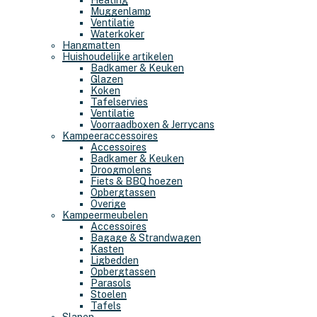
Heating
Muggenlamp
Ventilatie
Waterkoker
Hangmatten
Huishoudelijke artikelen
Badkamer & Keuken
Glazen
Koken
Tafelservies
Ventilatie
Voorraadboxen & Jerrycans
Kampeeraccessoires
Accessoires
Badkamer & Keuken
Droogmolens
Fiets & BBQ hoezen
Opbergtassen
Overige
Kampeermeubelen
Accessoires
Bagage & Strandwagen
Kasten
Ligbedden
Opbergtassen
Parasols
Stoelen
Tafels