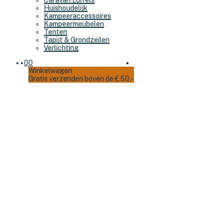
Caravan Luifels
Huishoudelijk
Kampeeraccessoires
Kampeermeubelen
Tenten
Tapijt & Grondzeilen
Verlichting
0
0
Winkelwagen
Gratis verzenden boven de € 50,-