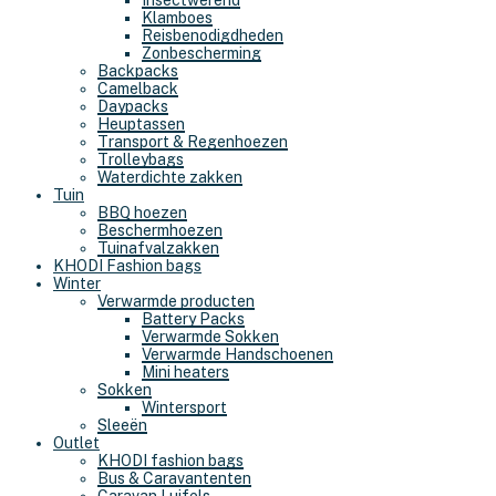
Insectwerend
Klamboes
Reisbenodigdheden
Zonbescherming
Backpacks
Camelback
Daypacks
Heuptassen
Transport & Regenhoezen
Trolleybags
Waterdichte zakken
Tuin
BBQ hoezen
Beschermhoezen
Tuinafvalzakken
KHODI Fashion bags
Winter
Verwarmde producten
Battery Packs
Verwarmde Sokken
Verwarmde Handschoenen
Mini heaters
Sokken
Wintersport
Sleeën
Outlet
KHODI fashion bags
Bus & Caravantenten