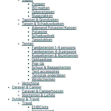
Slapen
Pompen
ISO matten
Opbergtassen
Slaapzakken
Tapijten & Grondzeilen
Tarpen & Schaduwdoeken
Ademend Polyester/Katoen
Polyester
Schaduwdoek
Tarpstokken
Tenten
Familietenten 1-4 persoons
Familietenten 4-6 persoons
Koepeltenten & Bijzettenten
Opblaasbaar
Pop-Up
Schuur & Bagagetenten
Tent accessoires
Tentstok onderdelen
Windschermen
Verlichting
Caravan & Camper
Caravan & Camperhoezen
Voortenten & Luifels
Outdoor & Travel
Travel
EHBO kits