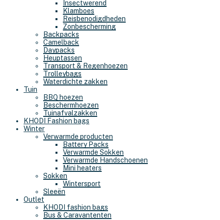
Insectwerend
Klamboes
Reisbenodigdheden
Zonbescherming
Backpacks
Camelback
Daypacks
Heuptassen
Transport & Regenhoezen
Trolleybags
Waterdichte zakken
Tuin
BBQ hoezen
Beschermhoezen
Tuinafvalzakken
KHODI Fashion bags
Winter
Verwarmde producten
Battery Packs
Verwarmde Sokken
Verwarmde Handschoenen
Mini heaters
Sokken
Wintersport
Sleeën
Outlet
KHODI fashion bags
Bus & Caravantenten