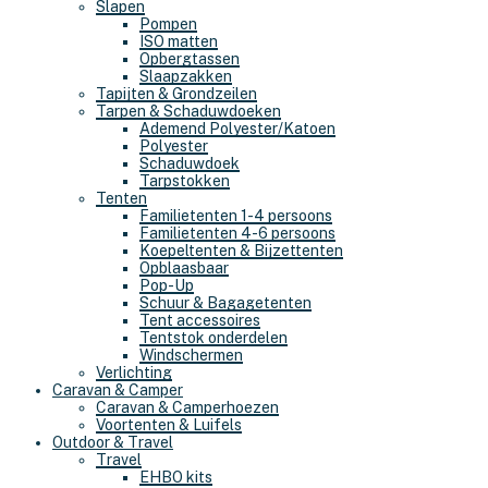
Slapen
Pompen
ISO matten
Opbergtassen
Slaapzakken
Tapijten & Grondzeilen
Tarpen & Schaduwdoeken
Ademend Polyester/Katoen
Polyester
Schaduwdoek
Tarpstokken
Tenten
Familietenten 1-4 persoons
Familietenten 4-6 persoons
Koepeltenten & Bijzettenten
Opblaasbaar
Pop-Up
Schuur & Bagagetenten
Tent accessoires
Tentstok onderdelen
Windschermen
Verlichting
Caravan & Camper
Caravan & Camperhoezen
Voortenten & Luifels
Outdoor & Travel
Travel
EHBO kits