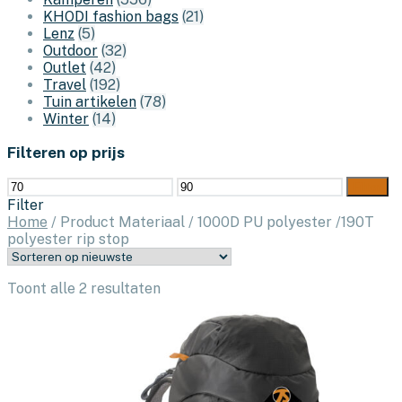
KHODI fashion bags
(21)
Lenz
(5)
Outdoor
(32)
Outlet
(42)
Travel
(192)
Tuin artikelen
(78)
Winter
(14)
Filteren op prijs
Min.
Max.
Filter
prijs
prijs
Filter
Home
/
Product Materiaal
/
1000D PU polyester /190T
polyester rip stop
Gesorteerd
Toont alle 2 resultaten
op
nieuwste