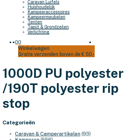
Caravan Luifels
Huishoudelijk
Kampeeraccessoires
Kampeermeubelen
Tenten
Tapijt & Grondzeilen
Verlichting
0
0
Winkelwagen
Gratis verzenden boven de € 50,-
1000D PU polyester
/190T polyester rip
stop
Categorieën
Caravan & Camperartikelen
(93)
Kamperen
(556)