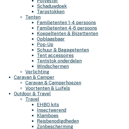
Polyester
Schaduwdoek
Tarpstokken
Tenten
Familietenten 1-4 persoons
Familietenten 4-6 persoons
Koepeltenten & Bijzettenten
Opblaasbaar
Pop-Up
Schuur & Bagagetenten
Tent accessoires
Tentstok onderdelen
Windschermen
Verlichting
Caravan & Camper
Caravan & Camperhoezen
Voortenten & Luifels
Outdoor & Travel
Travel
EHBO kits
Insectwerend
Klamboes
Reisbenodigdheden
Zonbescherming