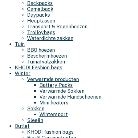
Backpacks
Camelback
Daypacks
Heuptassen
Transport & Regenhoezen
Trolleybags
Waterdichte zakken
Tuin
BBQ hoezen
Beschermhoezen
Tuinafvalzakken
KHODI Fashion bags
Winter
Verwarmde producten
Battery Packs
Verwarmde Sokken
Verwarmde Handschoenen
Mini heaters
Sokken
Wintersport
Sleeën
Outlet
KHODI fashion bags
Bus & Caravantenten