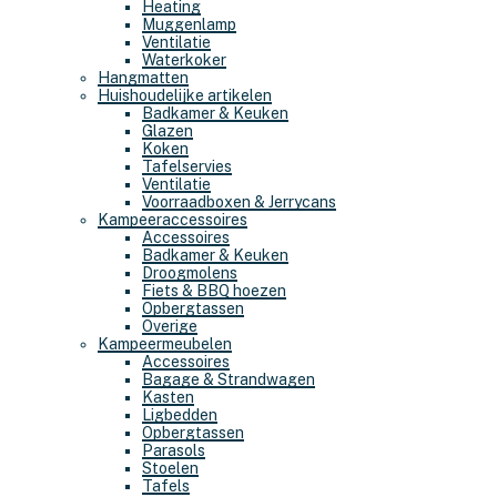
Heating
Muggenlamp
Ventilatie
Waterkoker
Hangmatten
Huishoudelijke artikelen
Badkamer & Keuken
Glazen
Koken
Tafelservies
Ventilatie
Voorraadboxen & Jerrycans
Kampeeraccessoires
Accessoires
Badkamer & Keuken
Droogmolens
Fiets & BBQ hoezen
Opbergtassen
Overige
Kampeermeubelen
Accessoires
Bagage & Strandwagen
Kasten
Ligbedden
Opbergtassen
Parasols
Stoelen
Tafels