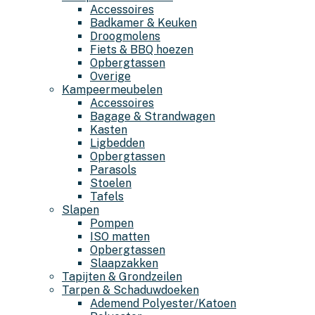
Accessoires
Badkamer & Keuken
Droogmolens
Fiets & BBQ hoezen
Opbergtassen
Overige
Kampeermeubelen
Accessoires
Bagage & Strandwagen
Kasten
Ligbedden
Opbergtassen
Parasols
Stoelen
Tafels
Slapen
Pompen
ISO matten
Opbergtassen
Slaapzakken
Tapijten & Grondzeilen
Tarpen & Schaduwdoeken
Ademend Polyester/Katoen