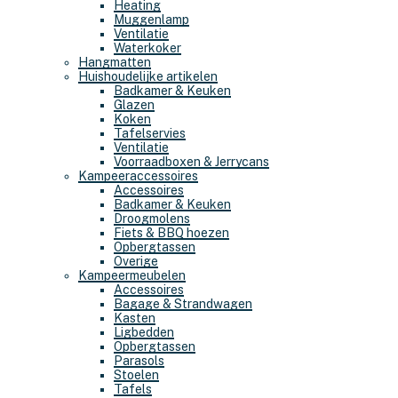
Heating
Muggenlamp
Ventilatie
Waterkoker
Hangmatten
Huishoudelijke artikelen
Badkamer & Keuken
Glazen
Koken
Tafelservies
Ventilatie
Voorraadboxen & Jerrycans
Kampeeraccessoires
Accessoires
Badkamer & Keuken
Droogmolens
Fiets & BBQ hoezen
Opbergtassen
Overige
Kampeermeubelen
Accessoires
Bagage & Strandwagen
Kasten
Ligbedden
Opbergtassen
Parasols
Stoelen
Tafels