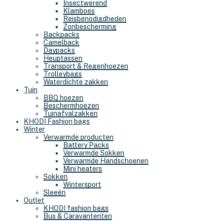
Insectwerend
Klamboes
Reisbenodigdheden
Zonbescherming
Backpacks
Camelback
Daypacks
Heuptassen
Transport & Regenhoezen
Trolleybags
Waterdichte zakken
Tuin
BBQ hoezen
Beschermhoezen
Tuinafvalzakken
KHODI Fashion bags
Winter
Verwarmde producten
Battery Packs
Verwarmde Sokken
Verwarmde Handschoenen
Mini heaters
Sokken
Wintersport
Sleeën
Outlet
KHODI fashion bags
Bus & Caravantenten