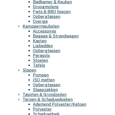
Badkamer & Keuken
Droogmolens
Fiets & BBQ hoezen
Opbergtassen
Overige
Kampeermeubelen
Accessoires
Bagage & Strandwagen
Kasten
Ligbedden
Opbergtassen
Parasols
Stoelen
Tafels
Slapen
Pompen
ISO matten
Opbergtassen
Slaapzakken
Tapijten & Grondzeilen
Tarpen & Schaduwdoeken
Ademend Polyester/Katoen
Polyester
Schaduwdoek