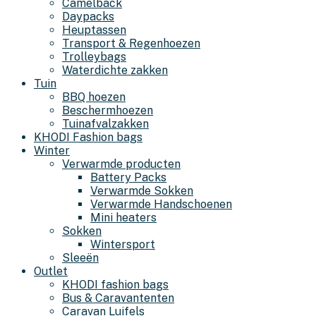
Camelback
Daypacks
Heuptassen
Transport & Regenhoezen
Trolleybags
Waterdichte zakken
Tuin
BBQ hoezen
Beschermhoezen
Tuinafvalzakken
KHODI Fashion bags
Winter
Verwarmde producten
Battery Packs
Verwarmde Sokken
Verwarmde Handschoenen
Mini heaters
Sokken
Wintersport
Sleeën
Outlet
KHODI fashion bags
Bus & Caravantenten
Caravan Luifels