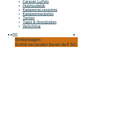
Caravan Luifels
Huishoudelijk
Kampeeraccessoires
Kampeermeubelen
Tenten
Tapijt & Grondzeilen
Verlichting
0
0
Winkelwagen
Gratis verzenden boven de € 50,-