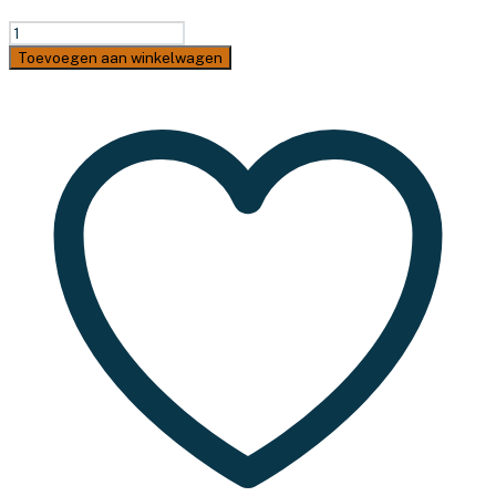
Eurotrail
Stokkenset
Toevoegen aan winkelwagen
Fiber
-
ø
8,5mm
-
350-
400
aantal