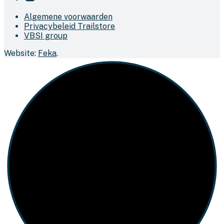
Algemene voorwaarden
Privacybeleid Trailstore
VBSI group
Website:
Feka
.