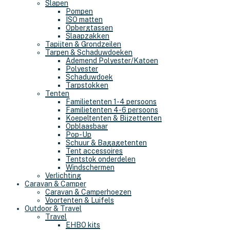
Slapen
Pompen
ISO matten
Opbergtassen
Slaapzakken
Tapijten & Grondzeilen
Tarpen & Schaduwdoeken
Ademend Polyester/Katoen
Polyester
Schaduwdoek
Tarpstokken
Tenten
Familietenten 1-4 persoons
Familietenten 4-6 persoons
Koepeltenten & Bijzettenten
Opblaasbaar
Pop-Up
Schuur & Bagagetenten
Tent accessoires
Tentstok onderdelen
Windschermen
Verlichting
Caravan & Camper
Caravan & Camperhoezen
Voortenten & Luifels
Outdoor & Travel
Travel
EHBO kits