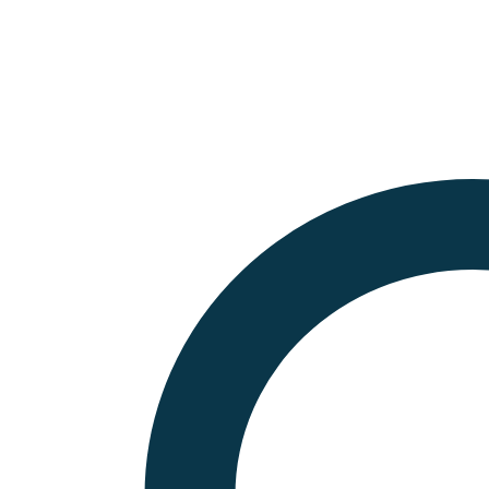
Fiber
-
ø
9,5
mm
-
450-
500
aantal