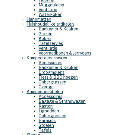
Heating
Muggenlamp
Ventilatie
Waterkoker
Hangmatten
Huishoudelijke artikelen
Badkamer & Keuken
Glazen
Koken
Tafelservies
Ventilatie
Voorraadboxen & Jerrycans
Kampeeraccessoires
Accessoires
Badkamer & Keuken
Droogmolens
Fiets & BBQ hoezen
Opbergtassen
Overige
Kampeermeubelen
Accessoires
Bagage & Strandwagen
Kasten
Ligbedden
Opbergtassen
Parasols
Stoelen
Tafels