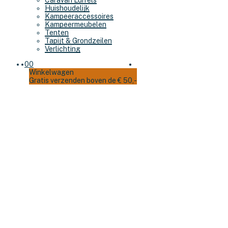
Caravan Luifels
Huishoudelijk
Kampeeraccessoires
Kampeermeubelen
Tenten
Tapijt & Grondzeilen
Verlichting
0
0
Winkelwagen
Gratis verzenden boven de € 50,-