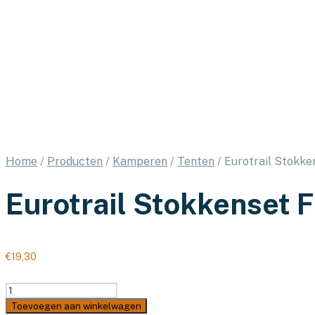
Home
/
Producten
/
Kamperen
/
Tenten
/
Eurotrail Stokken
Eurotrail Stokkenset 
€
19,30
Eurotrail
Stokkenset
Toevoegen aan winkelwagen