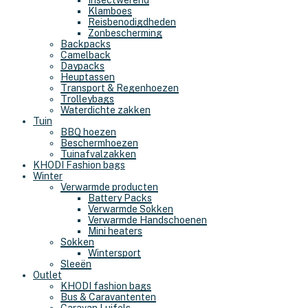
Insectwerend
Klamboes
Reisbenodigdheden
Zonbescherming
Backpacks
Camelback
Daypacks
Heuptassen
Transport & Regenhoezen
Trolleybags
Waterdichte zakken
Tuin
BBQ hoezen
Beschermhoezen
Tuinafvalzakken
KHODI Fashion bags
Winter
Verwarmde producten
Battery Packs
Verwarmde Sokken
Verwarmde Handschoenen
Mini heaters
Sokken
Wintersport
Sleeën
Outlet
KHODI fashion bags
Bus & Caravantenten