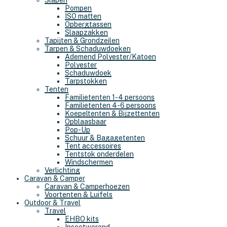
Slapen
Pompen
ISO matten
Opbergtassen
Slaapzakken
Tapijten & Grondzeilen
Tarpen & Schaduwdoeken
Ademend Polyester/Katoen
Polyester
Schaduwdoek
Tarpstokken
Tenten
Familietenten 1-4 persoons
Familietenten 4-6 persoons
Koepeltenten & Bijzettenten
Opblaasbaar
Pop-Up
Schuur & Bagagetenten
Tent accessoires
Tentstok onderdelen
Windschermen
Verlichting
Caravan & Camper
Caravan & Camperhoezen
Voortenten & Luifels
Outdoor & Travel
Travel
EHBO kits