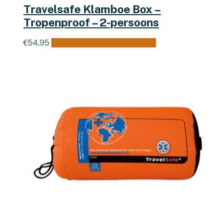
Travelsafe Klamboe Box –
Tropenproof – 2-persoons
€
54,95
Toevoegen aan winkelwagen