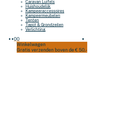
Caravan Luifels
Huishoudelijk
Kampeeraccessoires
Kampeermeubelen
Tenten
Tapijt & Grondzeilen
Verlichting
0
0
Winkelwagen
Gratis verzenden boven de € 50,-