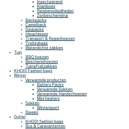
Insectwerend
Klamboes
Reisbenodigdheden
Zonbescherming
Backpacks
Camelback
Daypacks
Heuptassen
Transport & Regenhoezen
Trolleybags
Waterdichte zakken
Tuin
BBQ hoezen
Beschermhoezen
Tuinafvalzakken
KHODI Fashion bags
Winter
Verwarmde producten
Battery Packs
Verwarmde Sokken
Verwarmde Handschoenen
Mini heaters
Sokken
Wintersport
Sleeën
Outlet
KHODI fashion bags
Bus & Caravantenten