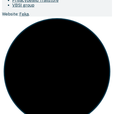
Privacybeleid Trailstore
VBSI group
Website:
Feka
.