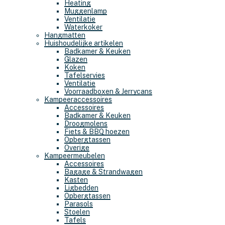
Heating
Muggenlamp
Ventilatie
Waterkoker
Hangmatten
Huishoudelijke artikelen
Badkamer & Keuken
Glazen
Koken
Tafelservies
Ventilatie
Voorraadboxen & Jerrycans
Kampeeraccessoires
Accessoires
Badkamer & Keuken
Droogmolens
Fiets & BBQ hoezen
Opbergtassen
Overige
Kampeermeubelen
Accessoires
Bagage & Strandwagen
Kasten
Ligbedden
Opbergtassen
Parasols
Stoelen
Tafels