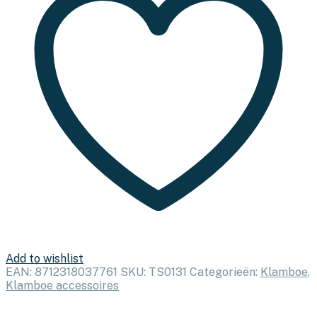
Add to wishlist
EAN:
8712318037761
SKU:
TS0131
Categorieën:
Klamboe
,
Klamboe accessoires