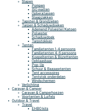
Slapen
Pompen
ISO matten
Opbergtassen
Slaapzakken
Tapijten & Grondzeilen
Tarpen & Schaduwdoeken
Ademend Polyester/Katoen
Polyester
Schaduwdoek
Tarpstokken
Tenten
Familietenten 1-4 persoons
Familietenten 4-6 persoons
Koepeltenten & Bijzettenten
Opblaasbaar
Pop-Up
Schuur & Bagagetenten
Tent accessoires
Tentstok onderdelen
Windschermen
Verlichting
Caravan & Camper
Caravan & Camperhoezen
Voortenten & Luifels
Outdoor & Travel
Travel
EHBO kits