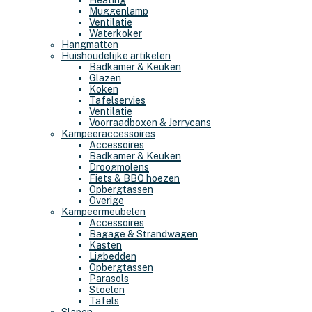
Heating
Muggenlamp
Ventilatie
Waterkoker
Hangmatten
Huishoudelijke artikelen
Badkamer & Keuken
Glazen
Koken
Tafelservies
Ventilatie
Voorraadboxen & Jerrycans
Kampeeraccessoires
Accessoires
Badkamer & Keuken
Droogmolens
Fiets & BBQ hoezen
Opbergtassen
Overige
Kampeermeubelen
Accessoires
Bagage & Strandwagen
Kasten
Ligbedden
Opbergtassen
Parasols
Stoelen
Tafels