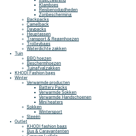
Insectwerend
Klamboes
Reisbenodigdheden
Zonbescherming
Backpacks
Camelback
Daypacks
Heuptassen
Transport & Regenhoezen
Trolleybags
Waterdichte zakken
Tuin
BBQ hoezen
Beschermhoezen
Tuinafvalzakken
KHODI Fashion bags
Winter
Verwarmde producten
Battery Packs
Verwarmde Sokken
Verwarmde Handschoenen
Mini heaters
Sokken
Wintersport
Sleeën
Outlet
KHODI fashion bags
Bus & Caravantenten