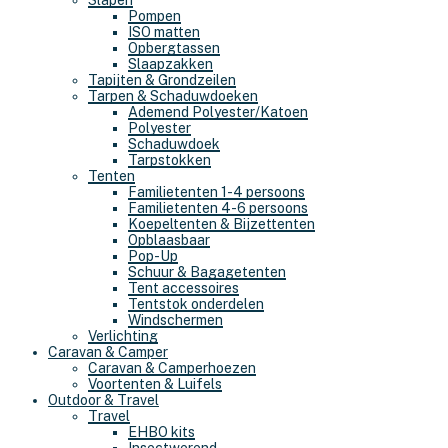
Slapen
Pompen
ISO matten
Opbergtassen
Slaapzakken
Tapijten & Grondzeilen
Tarpen & Schaduwdoeken
Ademend Polyester/Katoen
Polyester
Schaduwdoek
Tarpstokken
Tenten
Familietenten 1-4 persoons
Familietenten 4-6 persoons
Koepeltenten & Bijzettenten
Opblaasbaar
Pop-Up
Schuur & Bagagetenten
Tent accessoires
Tentstok onderdelen
Windschermen
Verlichting
Caravan & Camper
Caravan & Camperhoezen
Voortenten & Luifels
Outdoor & Travel
Travel
EHBO kits