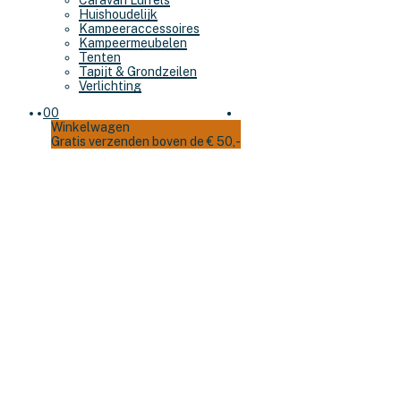
Caravan Luifels
Huishoudelijk
Kampeeraccessoires
Kampeermeubelen
Tenten
Tapijt & Grondzeilen
Verlichting
0
0
Winkelwagen
Gratis verzenden boven de € 50,-