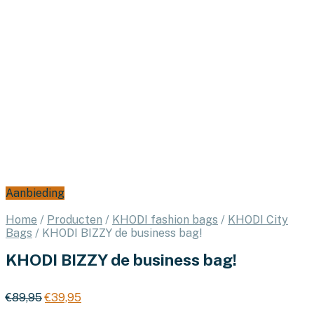
Aanbieding
Home
/
Producten
/
KHODI fashion bags
/
KHODI City
Bags
/
KHODI BIZZY de business bag!
KHODI BIZZY de business bag!
Oorspronkelijke
Huidige
€
89,95
€
39,95
prijs
prijs