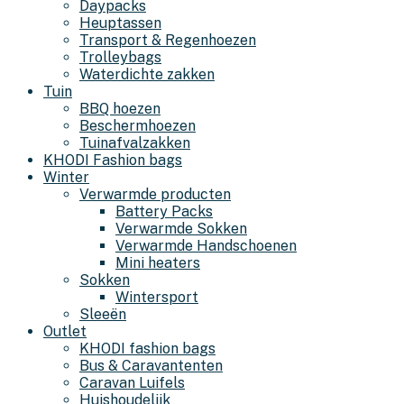
Daypacks
Heuptassen
Transport & Regenhoezen
Trolleybags
Waterdichte zakken
Tuin
BBQ hoezen
Beschermhoezen
Tuinafvalzakken
KHODI Fashion bags
Winter
Verwarmde producten
Battery Packs
Verwarmde Sokken
Verwarmde Handschoenen
Mini heaters
Sokken
Wintersport
Sleeën
Outlet
KHODI fashion bags
Bus & Caravantenten
Caravan Luifels
Huishoudelijk