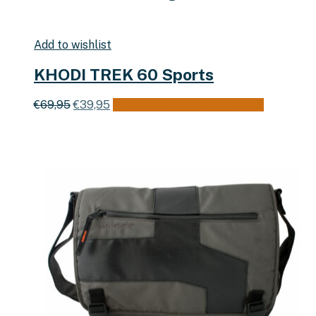
Add to wishlist
KHODI TREK 60 Sports
Oorspronkelijke
Huidige
€
69,95
€
39,95
Toevoegen aan winkelwagen
prijs
prijs
was:
is:
€69,95.
€39,95.