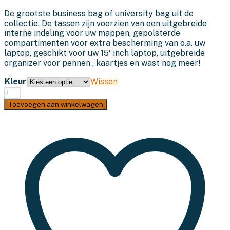
was:
is:
De grootste business bag of university bag uit de
€89,95.
€39,95.
collectie. De tassen zijn voorzien van een uitgebreide
interne indeling voor uw mappen, gepolsterde
compartimenten voor extra bescherming van o.a. uw
laptop, geschikt voor uw 15′ inch laptop, uitgebreide
organizer voor pennen , kaartjes en wast nog meer!
Kleur
Wissen
KHODI
BIZZY
Toevoegen aan winkelwagen
de
business
bag!
aantal