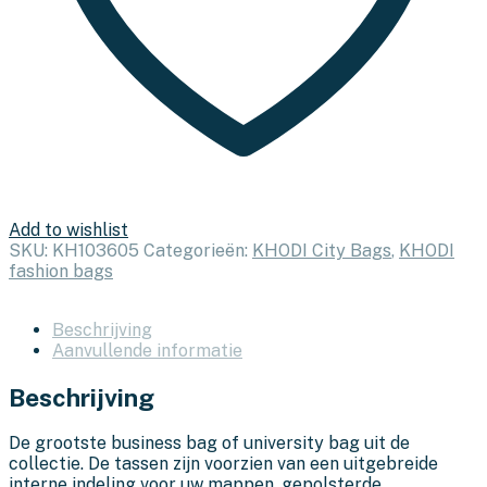
Add to wishlist
SKU:
KH103605
Categorieën:
KHODI City Bags
,
KHODI
fashion bags
Beschrijving
Aanvullende informatie
Beschrijving
De grootste business bag of university bag uit de
collectie. De tassen zijn voorzien van een uitgebreide
interne indeling voor uw mappen, gepolsterde