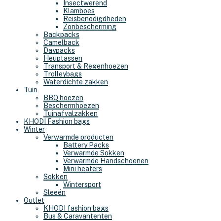
Insectwerend
Klamboes
Reisbenodigdheden
Zonbescherming
Backpacks
Camelback
Daypacks
Heuptassen
Transport & Regenhoezen
Trolleybags
Waterdichte zakken
Tuin
BBQ hoezen
Beschermhoezen
Tuinafvalzakken
KHODI Fashion bags
Winter
Verwarmde producten
Battery Packs
Verwarmde Sokken
Verwarmde Handschoenen
Mini heaters
Sokken
Wintersport
Sleeën
Outlet
KHODI fashion bags
Bus & Caravantenten