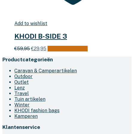
Add to wishlist
KHODI B-SIDE 3
Oorspronkelijke
Huidige
Dit
€
59,95
€
29,95
Opties selecteren
prijs
prijs
product
Productcategorieën
was:
is:
heeft
€59,95.
€29,95.
meerdere
Caravan & Camperartikelen
variaties.
Outdoor
Deze
Outlet
optie
Lenz
kan
Travel
gekozen
Tuin artikelen
worden
Winter
op
KHODI fashion bags
de
Kamperen
productpagina
Klantenservice