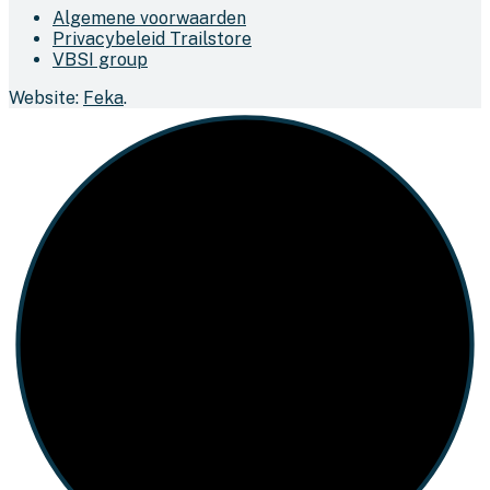
Algemene voorwaarden
Privacybeleid Trailstore
VBSI group
Website:
Feka
.