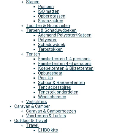
Slapen
Pompen
ISO matten
Opbergtassen
Slaapzakken
Tapijten & Grondzeilen
Tarpen & Schaduwdoeken
Ademend Polyester/Katoen
Polyester
Schaduwdoek
Tarpstokken
Tenten
Familietenten 1-4 persoons
Familietenten 4-6 persoons
Koepeltenten & Bijzettenten
Opblaasbaar
Pop-Up
Schuur & Bagagetenten
Tent accessoires
Tentstok onderdelen
Windschermen
Verlichting
Caravan & Camper
Caravan & Camperhoezen
Voortenten & Luifels
Outdoor & Travel
Travel
EHBO kits