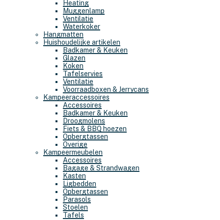
Heating
Muggenlamp
Ventilatie
Waterkoker
Hangmatten
Huishoudelijke artikelen
Badkamer & Keuken
Glazen
Koken
Tafelservies
Ventilatie
Voorraadboxen & Jerrycans
Kampeeraccessoires
Accessoires
Badkamer & Keuken
Droogmolens
Fiets & BBQ hoezen
Opbergtassen
Overige
Kampeermeubelen
Accessoires
Bagage & Strandwagen
Kasten
Ligbedden
Opbergtassen
Parasols
Stoelen
Tafels