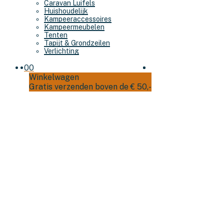
Caravan Luifels
Huishoudelijk
Kampeeraccessoires
Kampeermeubelen
Tenten
Tapijt & Grondzeilen
Verlichting
0
0
Winkelwagen
Gratis verzenden boven de € 50,-