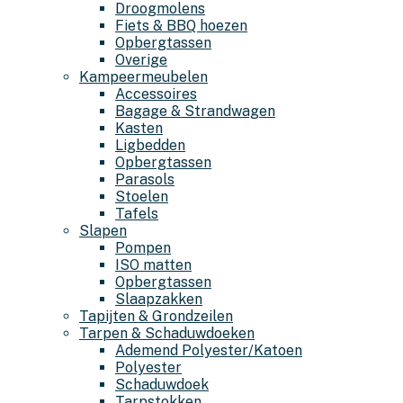
Droogmolens
Fiets & BBQ hoezen
Opbergtassen
Overige
Kampeermeubelen
Accessoires
Bagage & Strandwagen
Kasten
Ligbedden
Opbergtassen
Parasols
Stoelen
Tafels
Slapen
Pompen
ISO matten
Opbergtassen
Slaapzakken
Tapijten & Grondzeilen
Tarpen & Schaduwdoeken
Ademend Polyester/Katoen
Polyester
Schaduwdoek
Tarpstokken