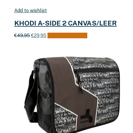
Add to wishlist
KHODI A-SIDE 2 CANVAS/LEER
Oorspronkelijke
Huidige
Dit
€
49,95
€
29,95
Opties selecteren
prijs
prijs
product
was:
is:
heeft
€49,95.
€29,95.
meerdere
variaties.
Deze
optie
kan
gekozen
worden
op
de
productpagina