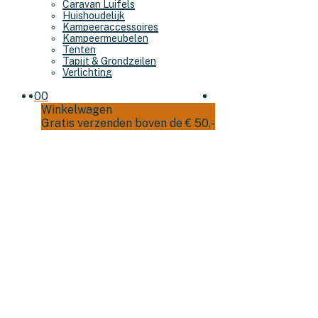
Caravan Luifels
Huishoudelijk
Kampeeraccessoires
Kampeermeubelen
Tenten
Tapijt & Grondzeilen
Verlichting
0
0
Winkelwagen
Gratis verzenden boven de € 50,-