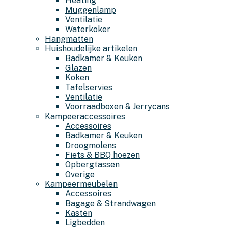
Heating
Muggenlamp
Ventilatie
Waterkoker
Hangmatten
Huishoudelijke artikelen
Badkamer & Keuken
Glazen
Koken
Tafelservies
Ventilatie
Voorraadboxen & Jerrycans
Kampeeraccessoires
Accessoires
Badkamer & Keuken
Droogmolens
Fiets & BBQ hoezen
Opbergtassen
Overige
Kampeermeubelen
Accessoires
Bagage & Strandwagen
Kasten
Ligbedden