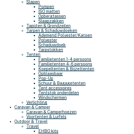
Slapen
Pompen
ISO matten
Opbergtassen
Slaapzakken
Tapijten & Grondzeilen
Tarpen & Schaduwdoeken
Ademend Polyester/Katoen
Polyester
Schaduwdoek
Tarpstokken
Tenten
Familietenten 1-4 persoons
Familietenten 4-6 persoons
Koepeltenten & Bijzettenten
Opblaasbaar
Pop-Up
Schuur & Bagagetenten
Tent accessoires
Tentstok onderdelen
Windschermen
Verlichting
Caravan & Camper
Caravan & Camperhoezen
Voortenten & Luifels
Outdoor & Travel
Travel
EHBO kits