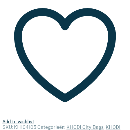
CANVAS/LEER
aantal
Add to wishlist
SKU:
KH104105
Categorieën:
KHODI City Bags
,
KHODI