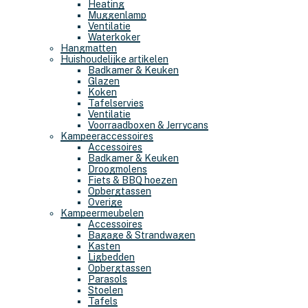
Heating
Muggenlamp
Ventilatie
Waterkoker
Hangmatten
Huishoudelijke artikelen
Badkamer & Keuken
Glazen
Koken
Tafelservies
Ventilatie
Voorraadboxen & Jerrycans
Kampeeraccessoires
Accessoires
Badkamer & Keuken
Droogmolens
Fiets & BBQ hoezen
Opbergtassen
Overige
Kampeermeubelen
Accessoires
Bagage & Strandwagen
Kasten
Ligbedden
Opbergtassen
Parasols
Stoelen
Tafels