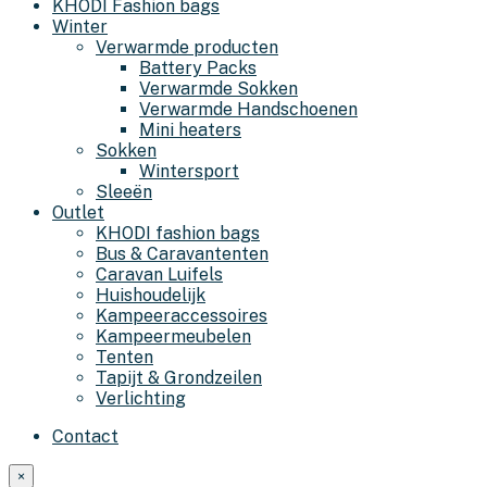
KHODI Fashion bags
Winter
Verwarmde producten
Battery Packs
Verwarmde Sokken
Verwarmde Handschoenen
Mini heaters
Sokken
Wintersport
Sleeën
Outlet
KHODI fashion bags
Bus & Caravantenten
Caravan Luifels
Huishoudelijk
Kampeeraccessoires
Kampeermeubelen
Tenten
Tapijt & Grondzeilen
Verlichting
Contact
×