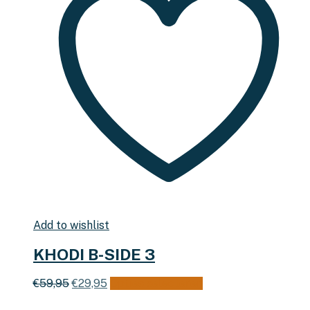
Add to wishlist
KHODI B-SIDE 3
Oorspronkelijke
Huidige
Dit
€
59,95
€
29,95
Opties selecteren
prijs
prijs
product
was:
is:
heeft