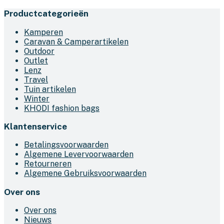
prijs
prijs
product
Productcategorieën
was:
is:
heeft
€69,95.
€39,95.
meerdere
Kamperen
variaties.
Caravan & Camperartikelen
Deze
Outdoor
optie
Outlet
kan
Lenz
gekozen
Travel
worden
Tuin artikelen
op
Winter
de
KHODI fashion bags
productpagina
Klantenservice
Betalingsvoorwaarden
Algemene Levervoorwaarden
Retourneren
Algemene Gebruiksvoorwaarden
Over ons
Over ons
Nieuws