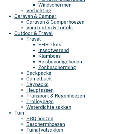
Windschermen
Verlichting
Caravan & Camper
Caravan & Camperhoezen
Voortenten & Luifels
Outdoor & Travel
Travel
EHBO kits
Insectwerend
Klamboes
Reisbenodigdheden
Zonbescherming
Backpacks
Camelback
Daypacks
Heuptassen
Transport & Regenhoezen
Trolleybags
Waterdichte zakken
Tuin
BBQ hoezen
Beschermhoezen
Tuinafvalzakken