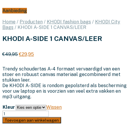
Aanbieding
Home
/
Producten
/
KHODI fashion bags
/
KHODI City
Bags
/
KHODI A-SIDE 1 CANVAS/LEER
KHODI A-SIDE 1 CANVAS/LEER
Oorspronkelijke
Huidige
€
49,95
€
29,95
prijs
prijs
was:
is:
Trendy schoudertas A-4 formaat vervaardigd van een
€49,95.
€29,95.
stoer en robuust canvas materiaal gecombineerd met
stukken leer.
De KHODI A-SIDE is rondom gepolsterd als bescherming
voor uw laptop en is voorzien van veel extra vakken en
mp3 uitgang.
Kleur
Wissen
KHODI
A-
Toevoegen aan winkelwagen
SIDE
1