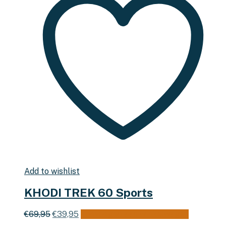
Add to wishlist
KHODI TREK 60 Sports
Oorspronkelijke
Huidige
€
69,95
€
39,95
Toevoegen aan winkelwagen
prijs
prijs