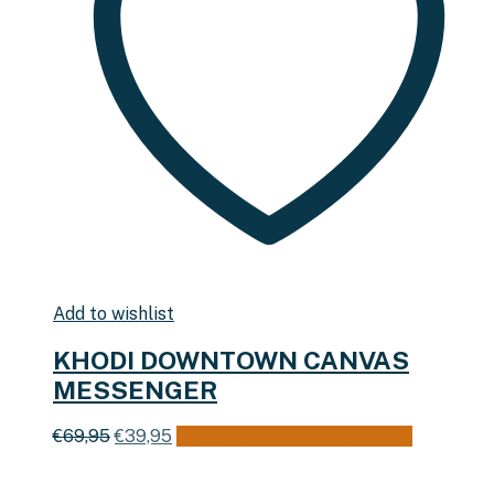
Add to wishlist
KHODI DOWNTOWN CANVAS
MESSENGER
Oorspronkelijke
Huidige
€
69,95
€
39,95
Toevoegen aan winkelwagen
prijs
prijs
was:
is: