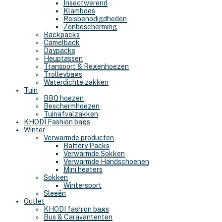
Insectwerend
Klamboes
Reisbenodigdheden
Zonbescherming
Backpacks
Camelback
Daypacks
Heuptassen
Transport & Regenhoezen
Trolleybags
Waterdichte zakken
Tuin
BBQ hoezen
Beschermhoezen
Tuinafvalzakken
KHODI Fashion bags
Winter
Verwarmde producten
Battery Packs
Verwarmde Sokken
Verwarmde Handschoenen
Mini heaters
Sokken
Wintersport
Sleeën
Outlet
KHODI fashion bags
Bus & Caravantenten