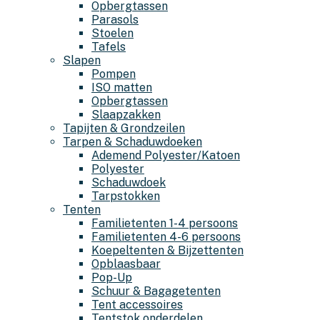
Opbergtassen
Parasols
Stoelen
Tafels
Slapen
Pompen
ISO matten
Opbergtassen
Slaapzakken
Tapijten & Grondzeilen
Tarpen & Schaduwdoeken
Ademend Polyester/Katoen
Polyester
Schaduwdoek
Tarpstokken
Tenten
Familietenten 1-4 persoons
Familietenten 4-6 persoons
Koepeltenten & Bijzettenten
Opblaasbaar
Pop-Up
Schuur & Bagagetenten
Tent accessoires
Tentstok onderdelen