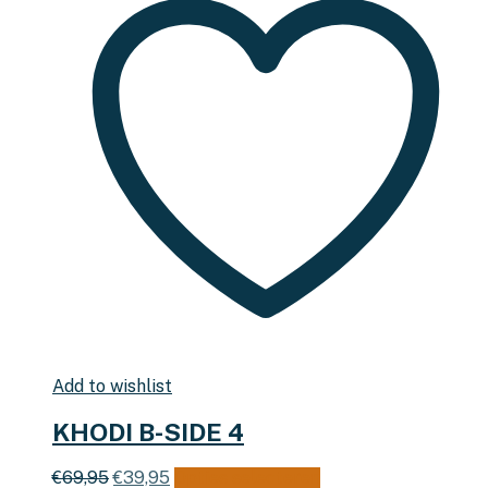
Add to wishlist
KHODI B-SIDE 4
Oorspronkelijke
Huidige
Dit
€
69,95
€
39,95
Opties selecteren