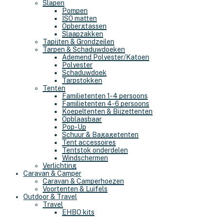
Slapen
Pompen
ISO matten
Opbergtassen
Slaapzakken
Tapijten & Grondzeilen
Tarpen & Schaduwdoeken
Ademend Polyester/Katoen
Polyester
Schaduwdoek
Tarpstokken
Tenten
Familietenten 1-4 persoons
Familietenten 4-6 persoons
Koepeltenten & Bijzettenten
Opblaasbaar
Pop-Up
Schuur & Bagagetenten
Tent accessoires
Tentstok onderdelen
Windschermen
Verlichting
Caravan & Camper
Caravan & Camperhoezen
Voortenten & Luifels
Outdoor & Travel
Travel
EHBO kits