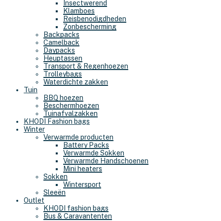
Insectwerend
Klamboes
Reisbenodigdheden
Zonbescherming
Backpacks
Camelback
Daypacks
Heuptassen
Transport & Regenhoezen
Trolleybags
Waterdichte zakken
Tuin
BBQ hoezen
Beschermhoezen
Tuinafvalzakken
KHODI Fashion bags
Winter
Verwarmde producten
Battery Packs
Verwarmde Sokken
Verwarmde Handschoenen
Mini heaters
Sokken
Wintersport
Sleeën
Outlet
KHODI fashion bags
Bus & Caravantenten