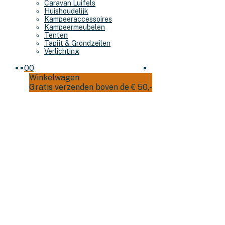
Caravan Luifels
Huishoudelijk
Kampeeraccessoires
Kampeermeubelen
Tenten
Tapijt & Grondzeilen
Verlichting
0
0
Winkelwagen
Gratis verzenden boven de € 50,-