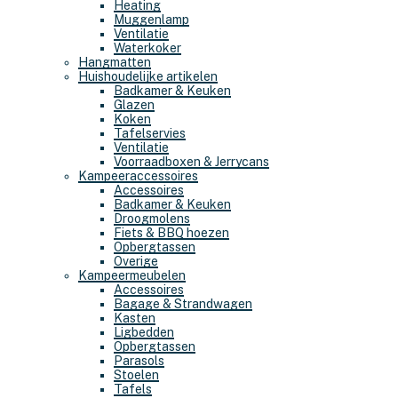
Heating
Muggenlamp
Ventilatie
Waterkoker
Hangmatten
Huishoudelijke artikelen
Badkamer & Keuken
Glazen
Koken
Tafelservies
Ventilatie
Voorraadboxen & Jerrycans
Kampeeraccessoires
Accessoires
Badkamer & Keuken
Droogmolens
Fiets & BBQ hoezen
Opbergtassen
Overige
Kampeermeubelen
Accessoires
Bagage & Strandwagen
Kasten
Ligbedden
Opbergtassen
Parasols
Stoelen
Tafels