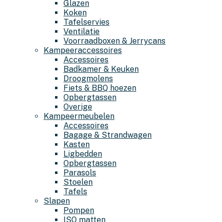
Glazen
Koken
Tafelservies
Ventilatie
Voorraadboxen & Jerrycans
Kampeeraccessoires
Accessoires
Badkamer & Keuken
Droogmolens
Fiets & BBQ hoezen
Opbergtassen
Overige
Kampeermeubelen
Accessoires
Bagage & Strandwagen
Kasten
Ligbedden
Opbergtassen
Parasols
Stoelen
Tafels
Slapen
Pompen
ISO matten