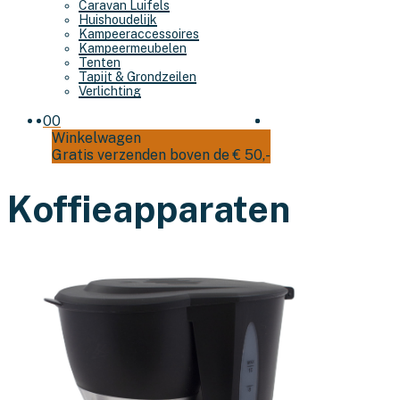
Caravan Luifels
Huishoudelijk
Kampeeraccessoires
Kampeermeubelen
Tenten
Tapijt & Grondzeilen
Verlichting
0
0
Winkelwagen
Gratis verzenden boven de € 50,-
Koffieapparaten