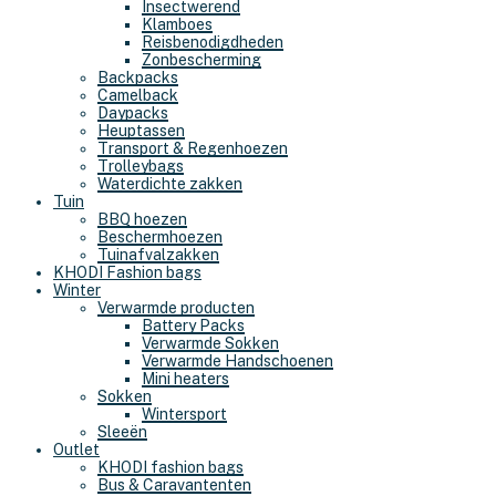
Insectwerend
Klamboes
Reisbenodigdheden
Zonbescherming
Backpacks
Camelback
Daypacks
Heuptassen
Transport & Regenhoezen
Trolleybags
Waterdichte zakken
Tuin
BBQ hoezen
Beschermhoezen
Tuinafvalzakken
KHODI Fashion bags
Winter
Verwarmde producten
Battery Packs
Verwarmde Sokken
Verwarmde Handschoenen
Mini heaters
Sokken
Wintersport
Sleeën
Outlet
KHODI fashion bags
Bus & Caravantenten