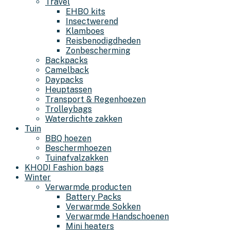
Travel
EHBO kits
Insectwerend
Klamboes
Reisbenodigdheden
Zonbescherming
Backpacks
Camelback
Daypacks
Heuptassen
Transport & Regenhoezen
Trolleybags
Waterdichte zakken
Tuin
BBQ hoezen
Beschermhoezen
Tuinafvalzakken
KHODI Fashion bags
Winter
Verwarmde producten
Battery Packs
Verwarmde Sokken
Verwarmde Handschoenen
Mini heaters