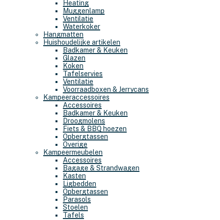
Heating
Muggenlamp
Ventilatie
Waterkoker
Hangmatten
Huishoudelijke artikelen
Badkamer & Keuken
Glazen
Koken
Tafelservies
Ventilatie
Voorraadboxen & Jerrycans
Kampeeraccessoires
Accessoires
Badkamer & Keuken
Droogmolens
Fiets & BBQ hoezen
Opbergtassen
Overige
Kampeermeubelen
Accessoires
Bagage & Strandwagen
Kasten
Ligbedden
Opbergtassen
Parasols
Stoelen
Tafels