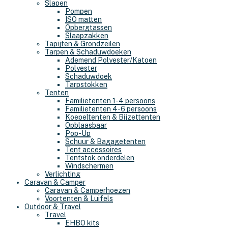
Slapen
Pompen
ISO matten
Opbergtassen
Slaapzakken
Tapijten & Grondzeilen
Tarpen & Schaduwdoeken
Ademend Polyester/Katoen
Polyester
Schaduwdoek
Tarpstokken
Tenten
Familietenten 1-4 persoons
Familietenten 4-6 persoons
Koepeltenten & Bijzettenten
Opblaasbaar
Pop-Up
Schuur & Bagagetenten
Tent accessoires
Tentstok onderdelen
Windschermen
Verlichting
Caravan & Camper
Caravan & Camperhoezen
Voortenten & Luifels
Outdoor & Travel
Travel
EHBO kits