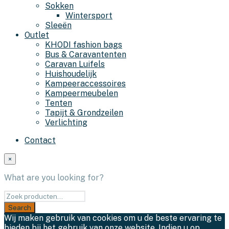
Sokken
Wintersport
Sleeën
Outlet
KHODI fashion bags
Bus & Caravantenten
Caravan Luifels
Huishoudelijk
Kampeeraccessoires
Kampeermeubelen
Tenten
Tapijt & Grondzeilen
Verlichting
Contact
×
What are you looking for?
Wij maken gebruik van cookies om u de beste ervaring te
bieden bij het gebruik van onze website. Indien u op