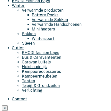
KHODI Fashion bags
Winter
Verwarmde producten
Battery Packs
Verwarmde Sokken
Verwarmde Handschoenen
Mini heaters
Sokken
Wintersport
Sleeën
Outlet
KHODI fashion bags
Bus & Caravantenten
Caravan Luifels
Huishoudelijk
Kampeeraccessoires
Kampeermeubelen
Tenten
Tapijt & Grondzeilen
Verlichting
Contact
×