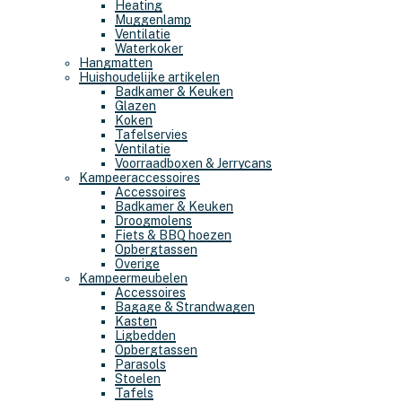
Heating
Muggenlamp
Ventilatie
Waterkoker
Hangmatten
Huishoudelijke artikelen
Badkamer & Keuken
Glazen
Koken
Tafelservies
Ventilatie
Voorraadboxen & Jerrycans
Kampeeraccessoires
Accessoires
Badkamer & Keuken
Droogmolens
Fiets & BBQ hoezen
Opbergtassen
Overige
Kampeermeubelen
Accessoires
Bagage & Strandwagen
Kasten
Ligbedden
Opbergtassen
Parasols
Stoelen
Tafels