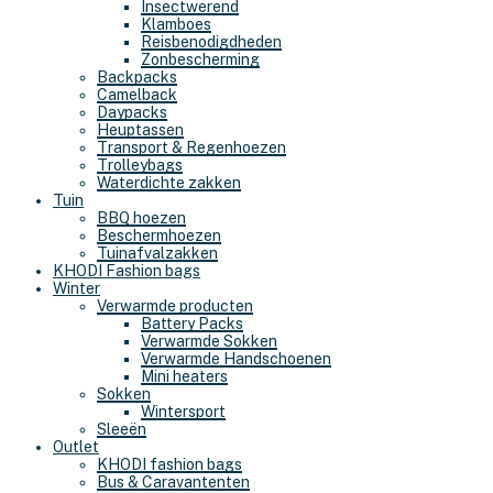
Insectwerend
Klamboes
Reisbenodigdheden
Zonbescherming
Backpacks
Camelback
Daypacks
Heuptassen
Transport & Regenhoezen
Trolleybags
Waterdichte zakken
Tuin
BBQ hoezen
Beschermhoezen
Tuinafvalzakken
KHODI Fashion bags
Winter
Verwarmde producten
Battery Packs
Verwarmde Sokken
Verwarmde Handschoenen
Mini heaters
Sokken
Wintersport
Sleeën
Outlet
KHODI fashion bags
Bus & Caravantenten