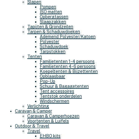
Slapen
Pompen
ISO matten
Opbergtassen
Slaapzakken
Tapijten & Grondzeilen
Tarpen & Schaduwdoeken
Ademend Polyester/Katoen
Polyester
Schaduwdoek
Tarpstokken
Tenten
Familietenten 1-4 persoons
Familietenten 4-6 persoons
Koepeltenten & Bijzettenten
Opblaasbaar
Pop-Up
Schuur & Bagagetenten
Tent accessoires
Tentstok onderdelen
Windschermen
Verlichting
Caravan & Camper
Caravan & Camperhoezen
Voortenten & Luifels
Outdoor & Travel
Travel
EHBO kits