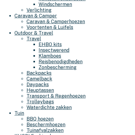
Windschermen
Verlichting
Caravan & Camper
Caravan & Camperhoezen
Voortenten & Luifels
Outdoor & Travel
Travel
EHBO kits
Insectwerend
Klamboes
Reisbenodigdheden
Zonbescherming
Backpacks
Camelback
Daypacks
Heuptassen
Transport & Regenhoezen
Trolleybags
Waterdichte zakken
Tuin
BBQ hoezen
Beschermhoezen
Tuinafvalzakken