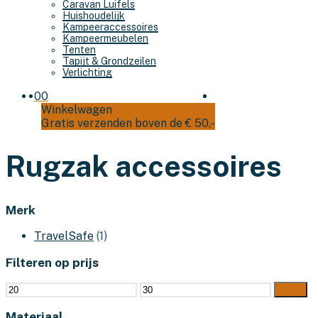
Caravan Luifels
Huishoudelijk
Kampeeraccessoires
Kampeermeubelen
Tenten
Tapijt & Grondzeilen
Verlichting
0
0
Winkelwagen
Gratis verzenden boven de € 50,-
Rugzak accessoires
Merk
TravelSafe
(1)
Filteren op prijs
Min.
Max.
Filter
prijs
prijs
Materiaal