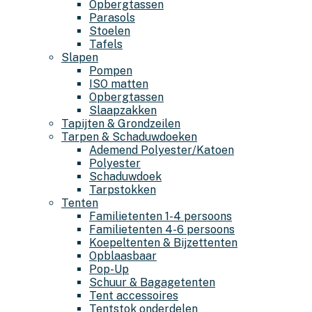
Opbergtassen
Parasols
Stoelen
Tafels
Slapen
Pompen
ISO matten
Opbergtassen
Slaapzakken
Tapijten & Grondzeilen
Tarpen & Schaduwdoeken
Ademend Polyester/Katoen
Polyester
Schaduwdoek
Tarpstokken
Tenten
Familietenten 1-4 persoons
Familietenten 4-6 persoons
Koepeltenten & Bijzettenten
Opblaasbaar
Pop-Up
Schuur & Bagagetenten
Tent accessoires
Tentstok onderdelen