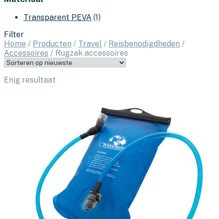
Transparent PEVA
(1)
Filter
Home
/
Producten
/
Travel
/
Reisbenodigdheden
/
Accessoires
/
Rugzak accessoires
Enig resultaat