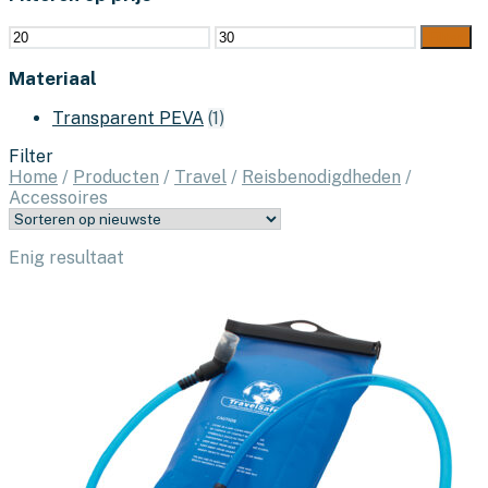
Min.
Max.
Filter
prijs
prijs
Materiaal
Transparent PEVA
(1)
Filter
Home
/
Producten
/
Travel
/
Reisbenodigdheden
/
Accessoires
Enig resultaat