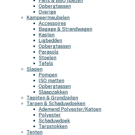
Fiets & BBQ hoezen
Opbergtassen
Overige
Kampeermeubelen
Accessoires
Bagage & Strandwagen
Kasten
Ligbedden
Opbergtassen
Parasols
Stoelen
Tafels
Slapen
Pompen
ISO matten
Opbergtassen
Slaapzakken
Tapijten & Grondzeilen
Tarpen & Schaduwdoeken
Ademend Polyester/Katoen
Polyester
Schaduwdoek
Tarpstokken
Tenten