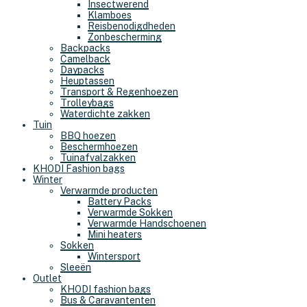
Insectwerend
Klamboes
Reisbenodigdheden
Zonbescherming
Backpacks
Camelback
Daypacks
Heuptassen
Transport & Regenhoezen
Trolleybags
Waterdichte zakken
Tuin
BBQ hoezen
Beschermhoezen
Tuinafvalzakken
KHODI Fashion bags
Winter
Verwarmde producten
Battery Packs
Verwarmde Sokken
Verwarmde Handschoenen
Mini heaters
Sokken
Wintersport
Sleeën
Outlet
KHODI fashion bags
Bus & Caravantenten