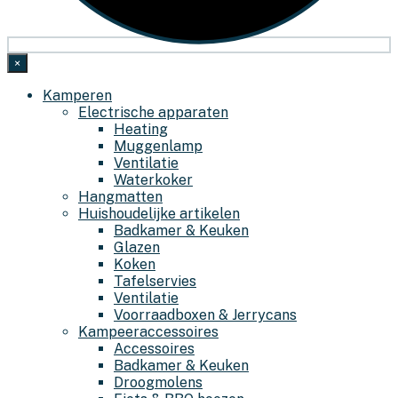
×
Kamperen
Electrische apparaten
Heating
Muggenlamp
Ventilatie
Waterkoker
Hangmatten
Huishoudelijke artikelen
Badkamer & Keuken
Glazen
Koken
Tafelservies
Ventilatie
Voorraadboxen & Jerrycans
Kampeeraccessoires
Accessoires
Badkamer & Keuken
Droogmolens