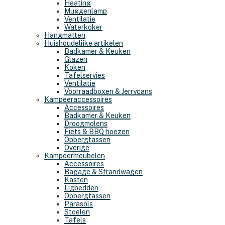
Heating
Muggenlamp
Ventilatie
Waterkoker
Hangmatten
Huishoudelijke artikelen
Badkamer & Keuken
Glazen
Koken
Tafelservies
Ventilatie
Voorraadboxen & Jerrycans
Kampeeraccessoires
Accessoires
Badkamer & Keuken
Droogmolens
Fiets & BBQ hoezen
Opbergtassen
Overige
Kampeermeubelen
Accessoires
Bagage & Strandwagen
Kasten
Ligbedden
Opbergtassen
Parasols
Stoelen
Tafels