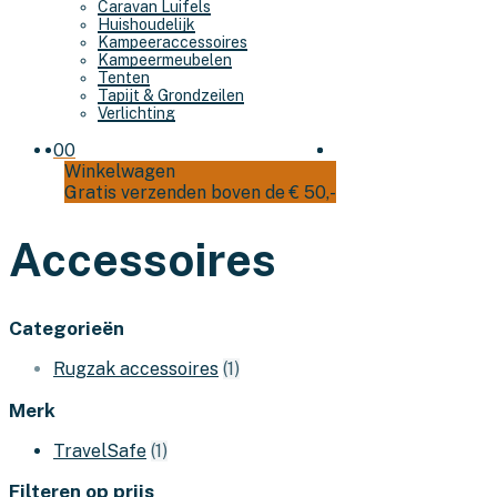
Caravan Luifels
Huishoudelijk
Kampeeraccessoires
Kampeermeubelen
Tenten
Tapijt & Grondzeilen
Verlichting
0
0
Winkelwagen
Gratis verzenden boven de € 50,-
Accessoires
Categorieën
Rugzak accessoires
(1)
Merk
TravelSafe
(1)
Filteren op prijs