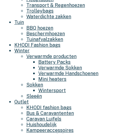
Transport & Regenhoezen
Trolleybags
Waterdichte zakken
Tuin
BBQ hoezen
Beschermhoezen
Tuinafvalzakken
KHODI Fashion bags
Winter
Verwarmde producten
Battery Packs
Verwarmde Sokken
Verwarmde Handschoenen
Mini heaters
Sokken
Wintersport
Sleeën
Outlet
KHODI fashion bags
Bus & Caravantenten
Caravan Luifels
Huishoudelijk
Kampeeraccessoires