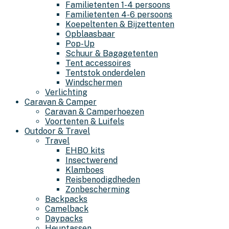
Familietenten 1-4 persoons
Familietenten 4-6 persoons
Koepeltenten & Bijzettenten
Opblaasbaar
Pop-Up
Schuur & Bagagetenten
Tent accessoires
Tentstok onderdelen
Windschermen
Verlichting
Caravan & Camper
Caravan & Camperhoezen
Voortenten & Luifels
Outdoor & Travel
Travel
EHBO kits
Insectwerend
Klamboes
Reisbenodigdheden
Zonbescherming
Backpacks
Camelback
Daypacks
Heuptassen