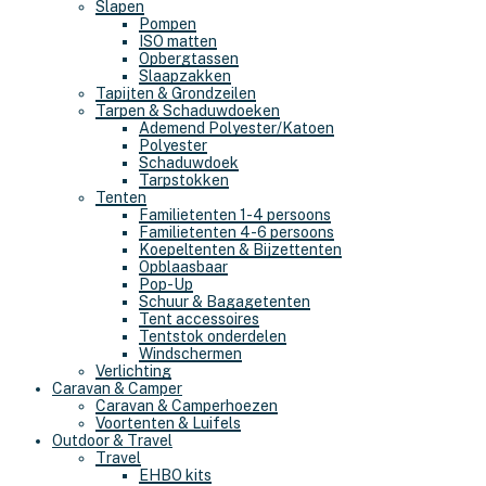
Slapen
Pompen
ISO matten
Opbergtassen
Slaapzakken
Tapijten & Grondzeilen
Tarpen & Schaduwdoeken
Ademend Polyester/Katoen
Polyester
Schaduwdoek
Tarpstokken
Tenten
Familietenten 1-4 persoons
Familietenten 4-6 persoons
Koepeltenten & Bijzettenten
Opblaasbaar
Pop-Up
Schuur & Bagagetenten
Tent accessoires
Tentstok onderdelen
Windschermen
Verlichting
Caravan & Camper
Caravan & Camperhoezen
Voortenten & Luifels
Outdoor & Travel
Travel
EHBO kits