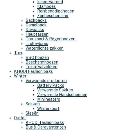
Insectwerend
Klamboes
Reisbenodigdheden
Zonbescherming
Backpacks
Camelback
Daypacks
Heuptassen
Transport & Regenhoezen
Trolleybags
Waterdichte zakken
Tuin
BBQ hoezen
Beschermhoezen
Tuinafvalzakken
KHODI Fashion bags
Winter
Verwarmde producten
Battery Packs
Verwarmde Sokken
Verwarmde Handschoenen
Mini heaters
Sokken
Wintersport
Sleeën
Outlet
KHODI fashion bags
Bus & Caravantenten