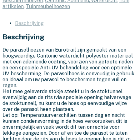
Beschermhoezen
,
Cantonic Ademend/Waterdicht
,
Tuin
artikelen
,
Tuinmeubelhoezen
Beschrijving
Beschrijving
De parasolhoezen van Eurotrail zijn gemaakt van een
hoogwaardige Cantonic waterdicht polyester materiaal
met een ademende coating, voorzien van getapte naden
en een speciale Anti-UV behandeling voor een optimale
UV bescherming. De parasolhoes is eenvoudig in gebruik
en ideaal om uw parasol te beschermen tegen vuil en
regen.
Het mee geleverde stokje steekt u in de stoktunnel
evenwijdig aan de rits (via speciale opening halverwege
de stoktunnel), nu kunt u de hoes op eenvoudige wijze
over de parasol heen plaatsen.
Let op: Temperatuurverschillen tussen dag en nacht
kunnen condensvorming in de hoes veroorzaken, dit is
onvermijdelijk en vaak wordt dit ten onrechte voor
lekkage aangezien. Door af en toe de parasol te laten
luchten door de rits van de hoes te openen kan je dit zo