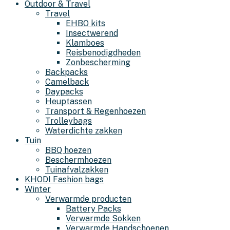
Outdoor & Travel
Travel
EHBO kits
Insectwerend
Klamboes
Reisbenodigdheden
Zonbescherming
Backpacks
Camelback
Daypacks
Heuptassen
Transport & Regenhoezen
Trolleybags
Waterdichte zakken
Tuin
BBQ hoezen
Beschermhoezen
Tuinafvalzakken
KHODI Fashion bags
Winter
Verwarmde producten
Battery Packs
Verwarmde Sokken
Verwarmde Handschoenen