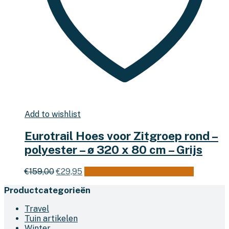
Add to wishlist
Eurotrail Hoes voor Zitgroep rond –
polyester – ø 320 x 80 cm – Grijs
Oorspronkelijke
Huidige
€
159,00
€
29,95
Toevoegen aan winkelwagen
prijs
prijs
Productcategorieën
was:
is:
€159,00.
€29,95.
Travel
Tuin artikelen
Winter