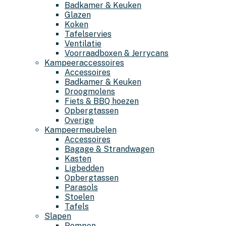
Badkamer & Keuken
Glazen
Koken
Tafelservies
Ventilatie
Voorraadboxen & Jerrycans
Kampeeraccessoires
Accessoires
Badkamer & Keuken
Droogmolens
Fiets & BBQ hoezen
Opbergtassen
Overige
Kampeermeubelen
Accessoires
Bagage & Strandwagen
Kasten
Ligbedden
Opbergtassen
Parasols
Stoelen
Tafels
Slapen
Pompen