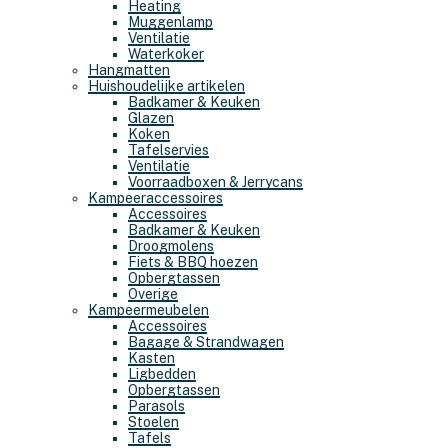
Heating
Muggenlamp
Ventilatie
Waterkoker
Hangmatten
Huishoudelijke artikelen
Badkamer & Keuken
Glazen
Koken
Tafelservies
Ventilatie
Voorraadboxen & Jerrycans
Kampeeraccessoires
Accessoires
Badkamer & Keuken
Droogmolens
Fiets & BBQ hoezen
Opbergtassen
Overige
Kampeermeubelen
Accessoires
Bagage & Strandwagen
Kasten
Ligbedden
Opbergtassen
Parasols
Stoelen
Tafels