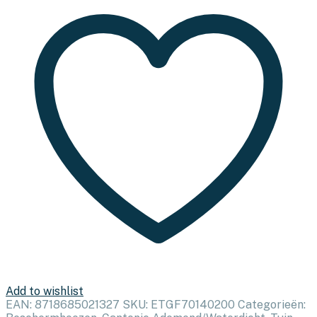
Cantonic
grijs
aantal
Add to wishlist
EAN:
8718685021327
SKU:
ETGF70140200
Categorieën: