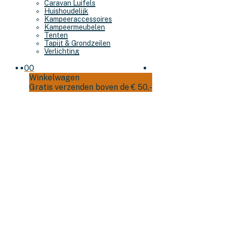
Caravan Luifels
Huishoudelijk
Kampeeraccessoires
Kampeermeubelen
Tenten
Tapijt & Grondzeilen
Verlichting
0
0
Winkelwagen
Gratis verzenden boven de € 50,-