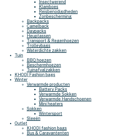
Insectwerend
Klamboes
Reisbenodigdheden
Zonbescherming
Backpacks
Camelback
Daypacks
Heuptassen
Transport & Regenhoezen
Trolleybags
Waterdichte zakken
Tuin
BBQ hoezen
Beschermhoezen
Tuinafvalzakken
KHODI Fashion bags
Winter
Verwarmde producten
Battery Packs
Verwarmde Sokken
Verwarmde Handschoenen
Mini heaters
Sokken
Wintersport
Sleeën
Outlet
KHODI fashion bags
Bus & Caravantenten