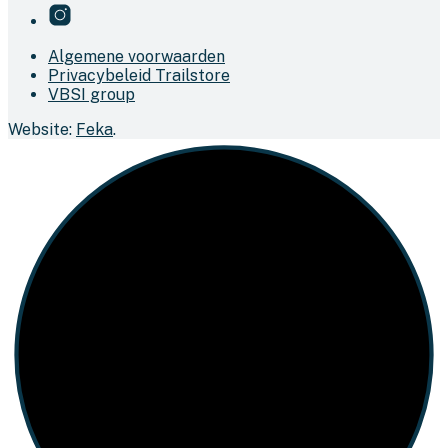
Algemene voorwaarden
Privacybeleid Trailstore
VBSI group
Website:
Feka
.