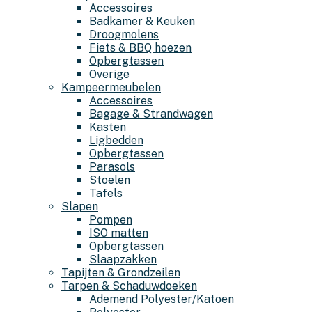
Accessoires
Badkamer & Keuken
Droogmolens
Fiets & BBQ hoezen
Opbergtassen
Overige
Kampeermeubelen
Accessoires
Bagage & Strandwagen
Kasten
Ligbedden
Opbergtassen
Parasols
Stoelen
Tafels
Slapen
Pompen
ISO matten
Opbergtassen
Slaapzakken
Tapijten & Grondzeilen
Tarpen & Schaduwdoeken
Ademend Polyester/Katoen