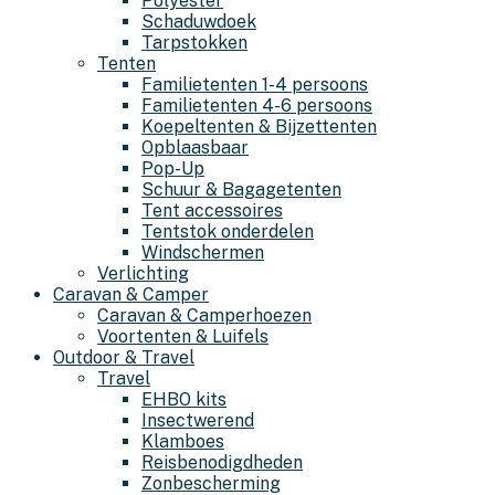
Polyester
Schaduwdoek
Tarpstokken
Tenten
Familietenten 1-4 persoons
Familietenten 4-6 persoons
Koepeltenten & Bijzettenten
Opblaasbaar
Pop-Up
Schuur & Bagagetenten
Tent accessoires
Tentstok onderdelen
Windschermen
Verlichting
Caravan & Camper
Caravan & Camperhoezen
Voortenten & Luifels
Outdoor & Travel
Travel
EHBO kits
Insectwerend
Klamboes
Reisbenodigdheden
Zonbescherming