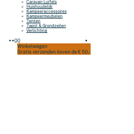
Caravan Luifels
Huishoudelijk
Kampeeraccessoires
Kampeermeubelen
Tenten
Tapijt & Grondzeilen
Verlichting
0
0
Winkelwagen
Gratis verzenden boven de € 50,-