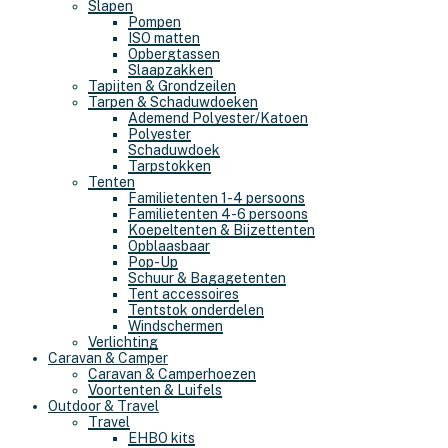
Slapen
Pompen
ISO matten
Opbergtassen
Slaapzakken
Tapijten & Grondzeilen
Tarpen & Schaduwdoeken
Ademend Polyester/Katoen
Polyester
Schaduwdoek
Tarpstokken
Tenten
Familietenten 1-4 persoons
Familietenten 4-6 persoons
Koepeltenten & Bijzettenten
Opblaasbaar
Pop-Up
Schuur & Bagagetenten
Tent accessoires
Tentstok onderdelen
Windschermen
Verlichting
Caravan & Camper
Caravan & Camperhoezen
Voortenten & Luifels
Outdoor & Travel
Travel
EHBO kits