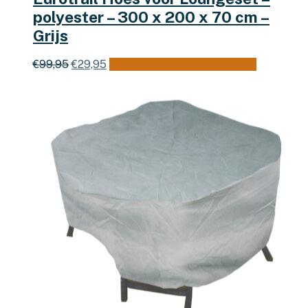
polyester – 300 x 200 x 70 cm –
Grijs
Oorspronkelijke
Huidige
€
99,95
€
29,95
Toevoegen aan winkelwagen
prijs
prijs
was:
is:
€99,95.
€29,95.