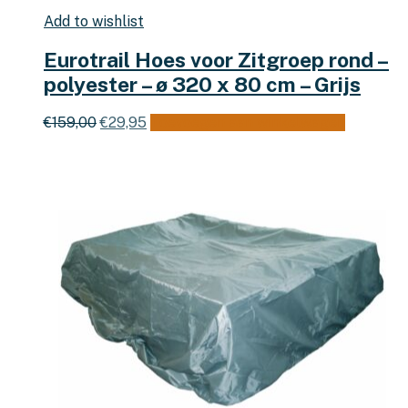
Add to wishlist
Eurotrail Hoes voor Zitgroep rond –
polyester – ø 320 x 80 cm – Grijs
Oorspronkelijke
Huidige
€
159,00
€
29,95
Toevoegen aan winkelwagen
prijs
prijs
was:
is:
€159,00.
€29,95.