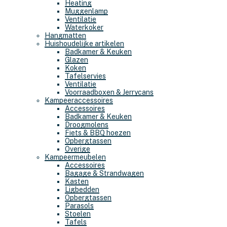
Heating
Muggenlamp
Ventilatie
Waterkoker
Hangmatten
Huishoudelijke artikelen
Badkamer & Keuken
Glazen
Koken
Tafelservies
Ventilatie
Voorraadboxen & Jerrycans
Kampeeraccessoires
Accessoires
Badkamer & Keuken
Droogmolens
Fiets & BBQ hoezen
Opbergtassen
Overige
Kampeermeubelen
Accessoires
Bagage & Strandwagen
Kasten
Ligbedden
Opbergtassen
Parasols
Stoelen
Tafels