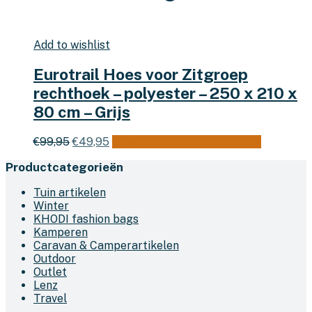
Add to wishlist
Eurotrail Hoes voor Zitgroep
rechthoek – polyester – 250 x 210 x
80 cm – Grijs
Oorspronkelijke
Huidige
€
99,95
€
49,95
Toevoegen aan winkelwagen
prijs
prijs
Productcategorieën
was:
is:
€99,95.
€49,95.
Tuin artikelen
Winter
KHODI fashion bags
Kamperen
Caravan & Camperartikelen
Outdoor
Outlet
Lenz
Travel