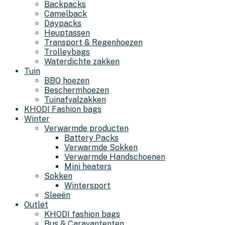
Backpacks
Camelback
Daypacks
Heuptassen
Transport & Regenhoezen
Trolleybags
Waterdichte zakken
Tuin
BBQ hoezen
Beschermhoezen
Tuinafvalzakken
KHODI Fashion bags
Winter
Verwarmde producten
Battery Packs
Verwarmde Sokken
Verwarmde Handschoenen
Mini heaters
Sokken
Wintersport
Sleeën
Outlet
KHODI fashion bags
Bus & Caravantenten