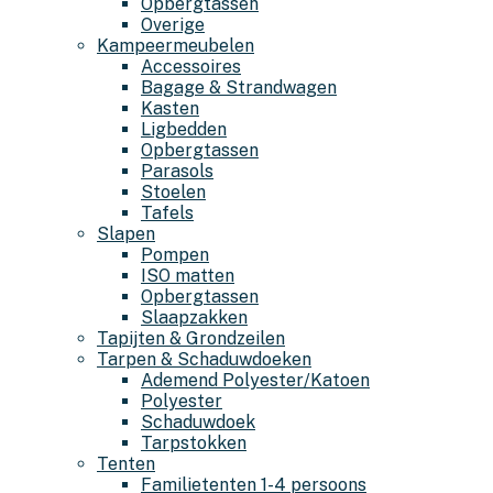
Opbergtassen
Overige
Kampeermeubelen
Accessoires
Bagage & Strandwagen
Kasten
Ligbedden
Opbergtassen
Parasols
Stoelen
Tafels
Slapen
Pompen
ISO matten
Opbergtassen
Slaapzakken
Tapijten & Grondzeilen
Tarpen & Schaduwdoeken
Ademend Polyester/Katoen
Polyester
Schaduwdoek
Tarpstokken
Tenten
Familietenten 1-4 persoons