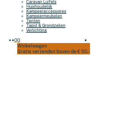
Caravan Luifels
Huishoudelijk
Kampeeraccessoires
Kampeermeubelen
Tenten
Tapijt & Grondzeilen
Verlichting
0
0
Winkelwagen
Gratis verzenden boven de € 50,-