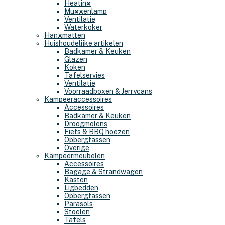
Heating
Muggenlamp
Ventilatie
Waterkoker
Hangmatten
Huishoudelijke artikelen
Badkamer & Keuken
Glazen
Koken
Tafelservies
Ventilatie
Voorraadboxen & Jerrycans
Kampeeraccessoires
Accessoires
Badkamer & Keuken
Droogmolens
Fiets & BBQ hoezen
Opbergtassen
Overige
Kampeermeubelen
Accessoires
Bagage & Strandwagen
Kasten
Ligbedden
Opbergtassen
Parasols
Stoelen
Tafels