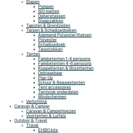
Slapen
Pompen
ISO matten
Opbergtassen
Slaapzakken
Tapijten & Grondzeilen
Tarpen & Schaduwdoeken
Ademend Polyester/Katoen
Polyester
Schaduwdoek
Tarpstokken
Tenten
Familietenten 1-4 persoons
Familietenten 4-6 persoons
Koepeltenten & Bijzettenten
Opblaasbaar
Pop-Up
Schuur & Bagagetenten
Tent accessoires
Tentstok onderdelen
Windschermen
Verlichting
Caravan & Camper
Caravan & Camperhoezen
Voortenten & Luifels
Outdoor & Travel
Travel
EHBO kits