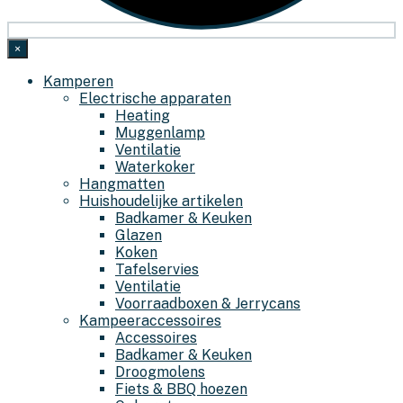
×
Kamperen
Electrische apparaten
Heating
Muggenlamp
Ventilatie
Waterkoker
Hangmatten
Huishoudelijke artikelen
Badkamer & Keuken
Glazen
Koken
Tafelservies
Ventilatie
Voorraadboxen & Jerrycans
Kampeeraccessoires
Accessoires
Badkamer & Keuken
Droogmolens
Fiets & BBQ hoezen