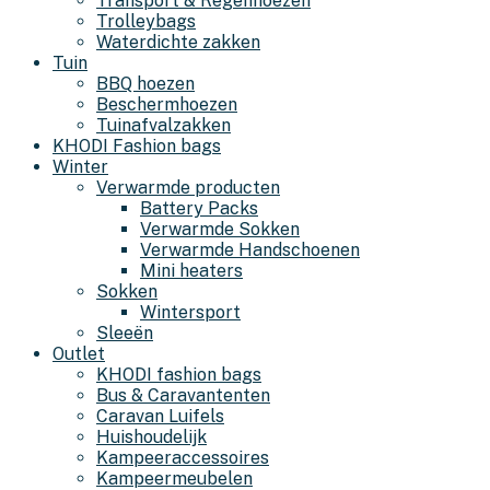
Transport & Regenhoezen
Trolleybags
Waterdichte zakken
Tuin
BBQ hoezen
Beschermhoezen
Tuinafvalzakken
KHODI Fashion bags
Winter
Verwarmde producten
Battery Packs
Verwarmde Sokken
Verwarmde Handschoenen
Mini heaters
Sokken
Wintersport
Sleeën
Outlet
KHODI fashion bags
Bus & Caravantenten
Caravan Luifels
Huishoudelijk
Kampeeraccessoires
Kampeermeubelen