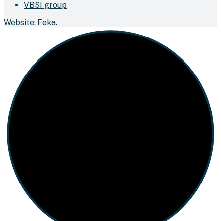
VBSI group
Website:
Feka
.