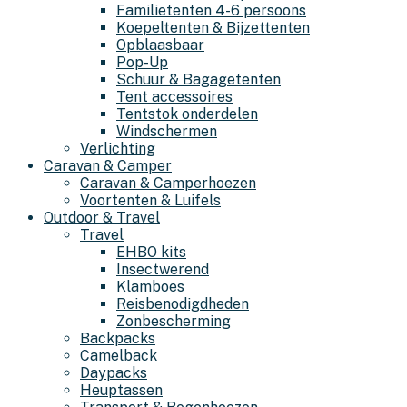
Familietenten 4-6 persoons
Koepeltenten & Bijzettenten
Opblaasbaar
Pop-Up
Schuur & Bagagetenten
Tent accessoires
Tentstok onderdelen
Windschermen
Verlichting
Caravan & Camper
Caravan & Camperhoezen
Voortenten & Luifels
Outdoor & Travel
Travel
EHBO kits
Insectwerend
Klamboes
Reisbenodigdheden
Zonbescherming
Backpacks
Camelback
Daypacks
Heuptassen