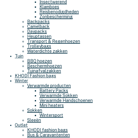
Insectwerend
Klamboes
Reisbenodigdheden
Zonbescherming
Backpacks
Camelback
Daypacks
Heuptassen
Transport & Regenhoezen
Trolleybags
Waterdichte zakken
Tuin
BBQ hoezen
Beschermhoezen
Tuinafvalzakken
KHODI Fashion bags
Winter
Verwarmde producten
Battery Packs
Verwarmde Sokken
Verwarmde Handschoenen
Mini heaters
Sokken
Wintersport
Sleeën
Outlet
KHODI fashion bags
Bus & Caravantenten