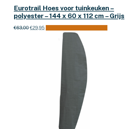
Eurotrail Hoes voor tuinkeuken –
polyester – 144 x 60 x 112 cm – Grijs
Oorspronkelijke
Huidige
€
63,00
€
29,95
Toevoegen aan winkelwagen
prijs
prijs
was:
is:
€63,00.
€29,95.