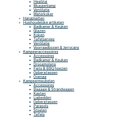
Heating
Muggenlamp
Ventilatie
Waterkoker
Hangmatten
Huishoudelijke artikelen
Badkamer & Keuken
Glazen
Koken
Tafelservies
Ventilatie
Voorraadboxen & Jerrycans
Kampeeraccessoires
Accessoires
Badkamer & Keuken
Droogmolens
Fiets & BBQ hoezen
Opbergtassen
Overige
Kampeermeubelen
Accessoires
Bagage & Strandwagen
Kasten
Ligbedden
Opbergtassen
Parasols
Stoelen
Tafels