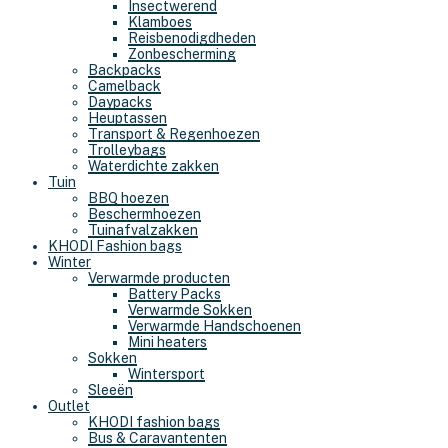
Insectwerend
Klamboes
Reisbenodigdheden
Zonbescherming
Backpacks
Camelback
Daypacks
Heuptassen
Transport & Regenhoezen
Trolleybags
Waterdichte zakken
Tuin
BBQ hoezen
Beschermhoezen
Tuinafvalzakken
KHODI Fashion bags
Winter
Verwarmde producten
Battery Packs
Verwarmde Sokken
Verwarmde Handschoenen
Mini heaters
Sokken
Wintersport
Sleeën
Outlet
KHODI fashion bags
Bus & Caravantenten