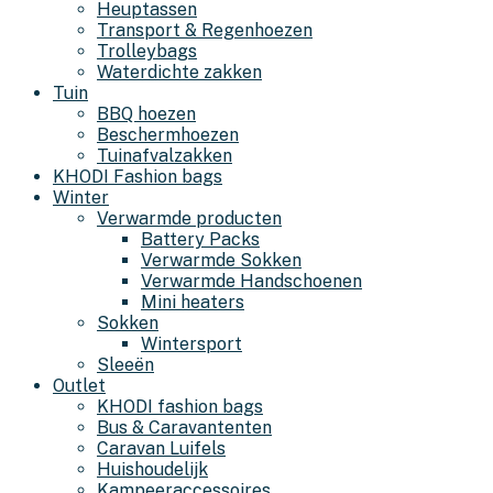
Heuptassen
Transport & Regenhoezen
Trolleybags
Waterdichte zakken
Tuin
BBQ hoezen
Beschermhoezen
Tuinafvalzakken
KHODI Fashion bags
Winter
Verwarmde producten
Battery Packs
Verwarmde Sokken
Verwarmde Handschoenen
Mini heaters
Sokken
Wintersport
Sleeën
Outlet
KHODI fashion bags
Bus & Caravantenten
Caravan Luifels
Huishoudelijk
Kampeeraccessoires