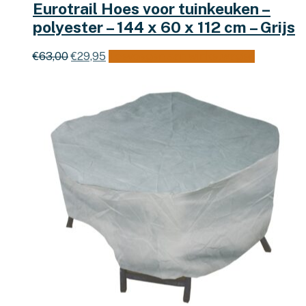
Eurotrail Hoes voor tuinkeuken –
polyester – 144 x 60 x 112 cm – Grijs
Oorspronkelijke
Huidige
€
63,00
€
29,95
Toevoegen aan winkelwagen
prijs
prijs
was:
is:
€63,00.
€29,95.