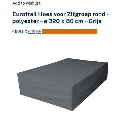
Add to wishlist
Eurotrail Hoes voor Zitgroep rond –
polyester – ø 320 x 80 cm – Grijs
Oorspronkelijke
Huidige
€
159,00
€
29,95
Toevoegen aan winkelwagen
prijs
prijs
was:
is:
€159,00.
€29,95.