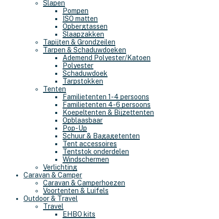
Slapen
Pompen
ISO matten
Opbergtassen
Slaapzakken
Tapijten & Grondzeilen
Tarpen & Schaduwdoeken
Ademend Polyester/Katoen
Polyester
Schaduwdoek
Tarpstokken
Tenten
Familietenten 1-4 persoons
Familietenten 4-6 persoons
Koepeltenten & Bijzettenten
Opblaasbaar
Pop-Up
Schuur & Bagagetenten
Tent accessoires
Tentstok onderdelen
Windschermen
Verlichting
Caravan & Camper
Caravan & Camperhoezen
Voortenten & Luifels
Outdoor & Travel
Travel
EHBO kits