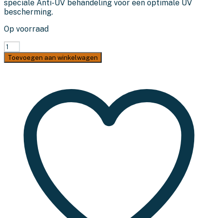
speciale Anti-UV behandeling voor een optimale UV
bescherming.
Op voorraad
Hoes
L-
Toevoegen aan winkelwagen
vormige
hoekbank,
Cantonic,
270x270x70cm,
Grijs
aantal