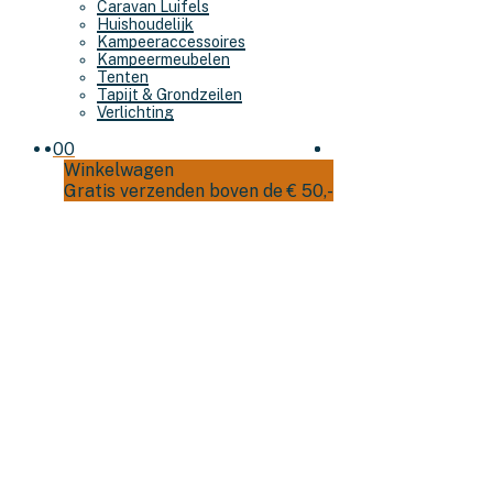
Caravan Luifels
Huishoudelijk
Kampeeraccessoires
Kampeermeubelen
Tenten
Tapijt & Grondzeilen
Verlichting
0
0
Winkelwagen
Gratis verzenden boven de € 50,-