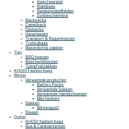
Insectwerend
Klamboes
Reisbenodigdheden
Zonbescherming
Backpacks
Camelback
Daypacks
Heuptassen
Transport & Regenhoezen
Trolleybags
Waterdichte zakken
Tuin
BBQ hoezen
Beschermhoezen
Tuinafvalzakken
KHODI Fashion bags
Winter
Verwarmde producten
Battery Packs
Verwarmde Sokken
Verwarmde Handschoenen
Mini heaters
Sokken
Wintersport
Sleeën
Outlet
KHODI fashion bags
Bus & Caravantenten