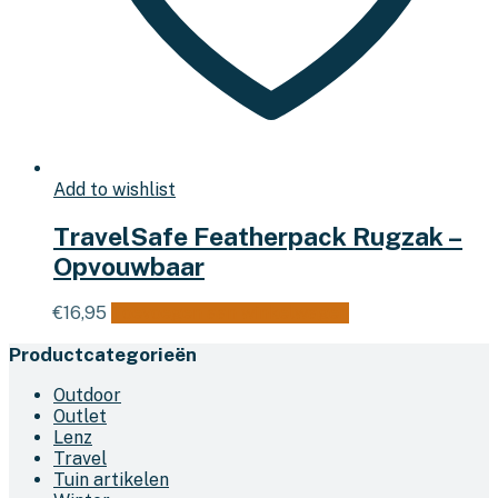
Add to wishlist
TravelSafe Featherpack Rugzak –
Opvouwbaar
€
16,95
Toevoegen aan winkelwagen
Productcategorieën
Outdoor
Outlet
Lenz
Travel
Tuin artikelen