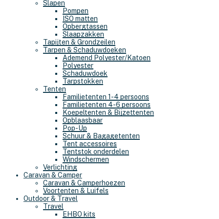
Slapen
Pompen
ISO matten
Opbergtassen
Slaapzakken
Tapijten & Grondzeilen
Tarpen & Schaduwdoeken
Ademend Polyester/Katoen
Polyester
Schaduwdoek
Tarpstokken
Tenten
Familietenten 1-4 persoons
Familietenten 4-6 persoons
Koepeltenten & Bijzettenten
Opblaasbaar
Pop-Up
Schuur & Bagagetenten
Tent accessoires
Tentstok onderdelen
Windschermen
Verlichting
Caravan & Camper
Caravan & Camperhoezen
Voortenten & Luifels
Outdoor & Travel
Travel
EHBO kits