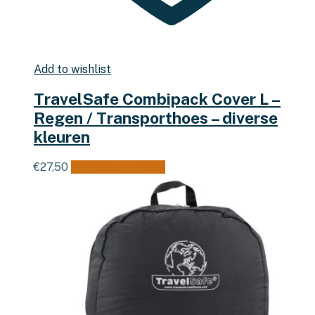
Add to wishlist
TravelSafe Combipack Cover L –
Regen / Transporthoes – diverse
kleuren
Dit
€
27,50
Opties selecteren
product
heeft
meerdere
variaties.
Deze
optie
kan
gekozen
worden
op
de