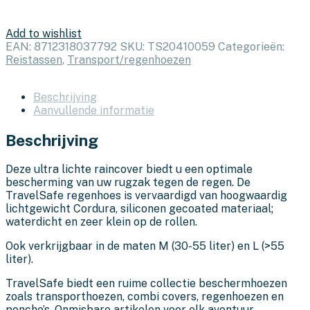
Add to wishlist
EAN:
8712318037792
SKU:
TS20410059
Categorieën:
Reistassen
,
Transport/regenhoezen
Beschrijving
Aanvullende informatie
Beschrijving
Deze ultra lichte raincover biedt u een optimale
bescherming van uw rugzak tegen de regen. De
TravelSafe regenhoes is vervaardigd van hoogwaardig
lichtgewicht Cordura, siliconen gecoated materiaal;
waterdicht en zeer klein op de rollen.
Ook verkrijgbaar in de maten M (30-55 liter) en L (>55
liter).
TravelSafe biedt een ruime collectie beschermhoezen
zoals transporthoezen, combi covers, regenhoezen en
poncho’s. Onmisbare artikelen voor elk avontuur.