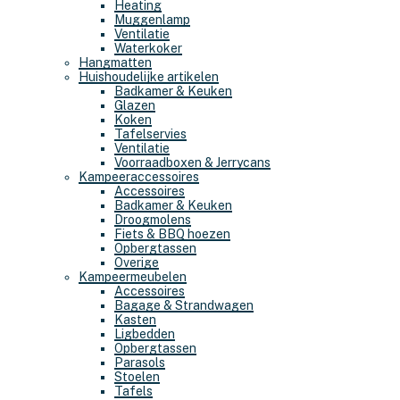
Heating
Muggenlamp
Ventilatie
Waterkoker
Hangmatten
Huishoudelijke artikelen
Badkamer & Keuken
Glazen
Koken
Tafelservies
Ventilatie
Voorraadboxen & Jerrycans
Kampeeraccessoires
Accessoires
Badkamer & Keuken
Droogmolens
Fiets & BBQ hoezen
Opbergtassen
Overige
Kampeermeubelen
Accessoires
Bagage & Strandwagen
Kasten
Ligbedden
Opbergtassen
Parasols
Stoelen
Tafels