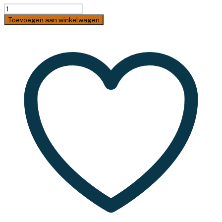
TravelSafe
Regenhoes
Toevoegen aan winkelwagen
Featherlite
–
Small
–
15-
30
liter
aantal