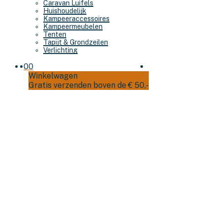
Caravan Luifels
Huishoudelijk
Kampeeraccessoires
Kampeermeubelen
Tenten
Tapijt & Grondzeilen
Verlichting
0
0
Winkelwagen
Gratis verzenden boven de € 50,-