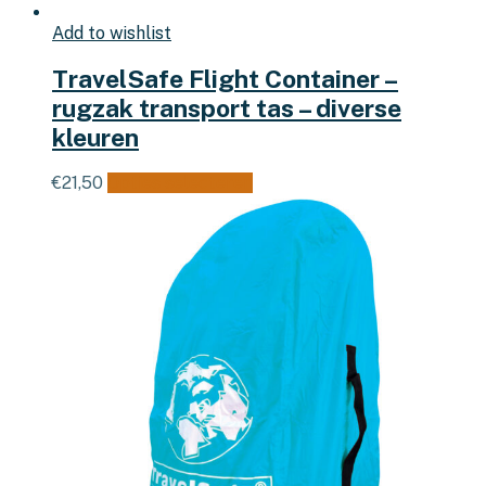
Add to wishlist
TravelSafe Flight Container –
rugzak transport tas – diverse
kleuren
Dit
€
21,50
Opties selecteren
product
heeft
meerdere
variaties.
Deze
optie
kan
gekozen
worden
op
de
productpagina