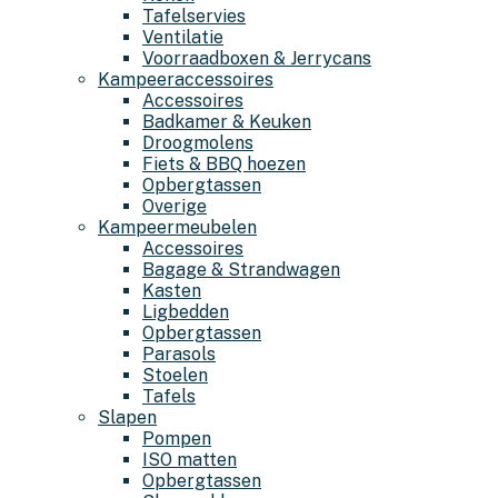
Tafelservies
Ventilatie
Voorraadboxen & Jerrycans
Kampeeraccessoires
Accessoires
Badkamer & Keuken
Droogmolens
Fiets & BBQ hoezen
Opbergtassen
Overige
Kampeermeubelen
Accessoires
Bagage & Strandwagen
Kasten
Ligbedden
Opbergtassen
Parasols
Stoelen
Tafels
Slapen
Pompen
ISO matten
Opbergtassen