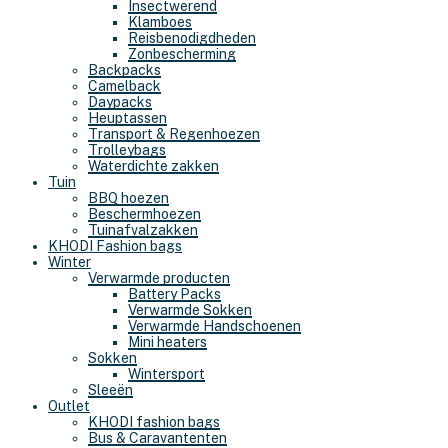
Insectwerend
Klamboes
Reisbenodigdheden
Zonbescherming
Backpacks
Camelback
Daypacks
Heuptassen
Transport & Regenhoezen
Trolleybags
Waterdichte zakken
Tuin
BBQ hoezen
Beschermhoezen
Tuinafvalzakken
KHODI Fashion bags
Winter
Verwarmde producten
Battery Packs
Verwarmde Sokken
Verwarmde Handschoenen
Mini heaters
Sokken
Wintersport
Sleeën
Outlet
KHODI fashion bags
Bus & Caravantenten