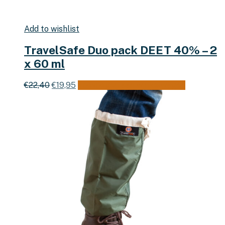
Add to wishlist
TravelSafe Duo pack DEET 40% – 2
x 60 ml
Oorspronkelijke
Huidige
€
22,40
€
19,95
Toevoegen aan winkelwagen
prijs
prijs
was:
is:
€22,40.
€19,95.