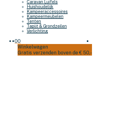
Caravan Luifels
Huishoudelijk
Kampeeraccessoires
Kampeermeubelen
Tenten
Tapijt & Grondzeilen
Verlichting
0
0
Winkelwagen
Gratis verzenden boven de € 50,-