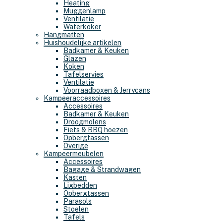
Heating
Muggenlamp
Ventilatie
Waterkoker
Hangmatten
Huishoudelijke artikelen
Badkamer & Keuken
Glazen
Koken
Tafelservies
Ventilatie
Voorraadboxen & Jerrycans
Kampeeraccessoires
Accessoires
Badkamer & Keuken
Droogmolens
Fiets & BBQ hoezen
Opbergtassen
Overige
Kampeermeubelen
Accessoires
Bagage & Strandwagen
Kasten
Ligbedden
Opbergtassen
Parasols
Stoelen
Tafels