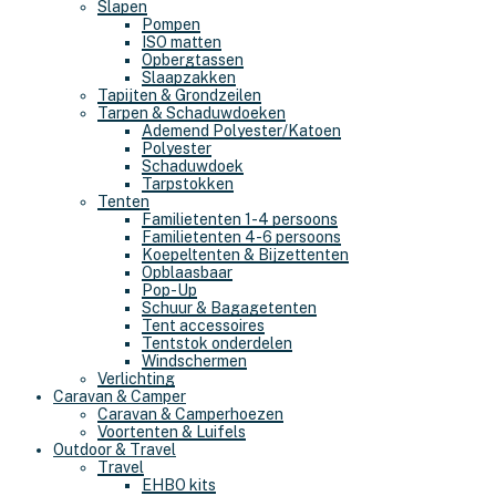
Slapen
Pompen
ISO matten
Opbergtassen
Slaapzakken
Tapijten & Grondzeilen
Tarpen & Schaduwdoeken
Ademend Polyester/Katoen
Polyester
Schaduwdoek
Tarpstokken
Tenten
Familietenten 1-4 persoons
Familietenten 4-6 persoons
Koepeltenten & Bijzettenten
Opblaasbaar
Pop-Up
Schuur & Bagagetenten
Tent accessoires
Tentstok onderdelen
Windschermen
Verlichting
Caravan & Camper
Caravan & Camperhoezen
Voortenten & Luifels
Outdoor & Travel
Travel
EHBO kits