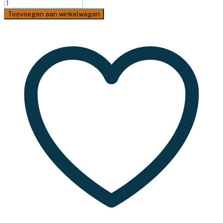
TravelSafe
Extractor
Toevoegen aan winkelwagen
-
Gifzuiger
aantal