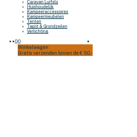
Caravan Luifels
Huishoudelijk
Kampeeraccessoires
Kampeermeubelen
Tenten
Tapijt & Grondzeilen
Verlichting
0
0
Winkelwagen
Gratis verzenden boven de € 50,-