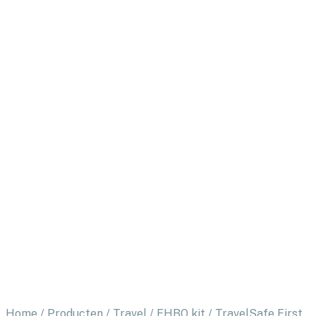
Home
/
Producten
/
Travel
/
EHBO kit
/
TravelSafe First