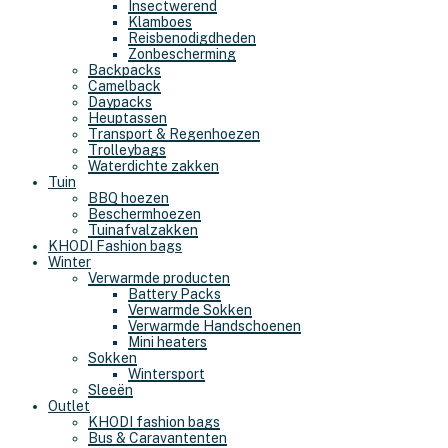
Insectwerend
Klamboes
Reisbenodigdheden
Zonbescherming
Backpacks
Camelback
Daypacks
Heuptassen
Transport & Regenhoezen
Trolleybags
Waterdichte zakken
Tuin
BBQ hoezen
Beschermhoezen
Tuinafvalzakken
KHODI Fashion bags
Winter
Verwarmde producten
Battery Packs
Verwarmde Sokken
Verwarmde Handschoenen
Mini heaters
Sokken
Wintersport
Sleeën
Outlet
KHODI fashion bags
Bus & Caravantenten