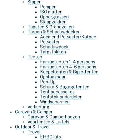
Slapen
Pompen
ISO matten
Opbergtassen
Slaapzakken
Tapijten & Grondzeilen
Tarpen & Schaduwdoeken
Ademend Polyester/Katoen
Polyester
Schaduwdoek
Tarpstokken
Tenten
Familietenten 1-4 persoons
Familietenten 4-6 persoons
Koepeltenten & Bijzettenten
Opblaasbaar
Pop-Up
Schuur & Bagagetenten
Tent accessoires
Tentstok onderdelen
Windschermen
Verlichting
Caravan & Camper
Caravan & Camperhoezen
Voortenten & Luifels
Outdoor & Travel
Travel
EHBO kits