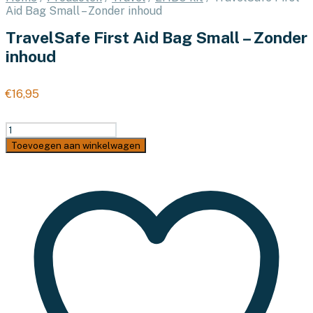
Aid Bag Small – Zonder inhoud
TravelSafe First Aid Bag Small – Zonder
inhoud
€
16,95
TravelSafe
First
Toevoegen aan winkelwagen
Aid
Bag
Small
–
Zonder
inhoud
aantal