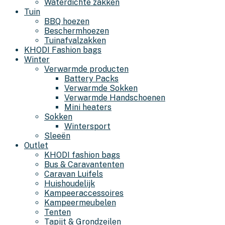
Waterdichte zakken
Tuin
BBQ hoezen
Beschermhoezen
Tuinafvalzakken
KHODI Fashion bags
Winter
Verwarmde producten
Battery Packs
Verwarmde Sokken
Verwarmde Handschoenen
Mini heaters
Sokken
Wintersport
Sleeën
Outlet
KHODI fashion bags
Bus & Caravantenten
Caravan Luifels
Huishoudelijk
Kampeeraccessoires
Kampeermeubelen
Tenten
Tapijt & Grondzeilen