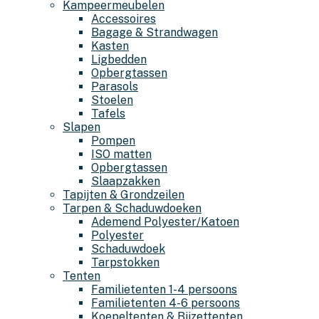
Kampeermeubelen
Accessoires
Bagage & Strandwagen
Kasten
Ligbedden
Opbergtassen
Parasols
Stoelen
Tafels
Slapen
Pompen
ISO matten
Opbergtassen
Slaapzakken
Tapijten & Grondzeilen
Tarpen & Schaduwdoeken
Ademend Polyester/Katoen
Polyester
Schaduwdoek
Tarpstokken
Tenten
Familietenten 1-4 persoons
Familietenten 4-6 persoons
Koepeltenten & Bijzettenten