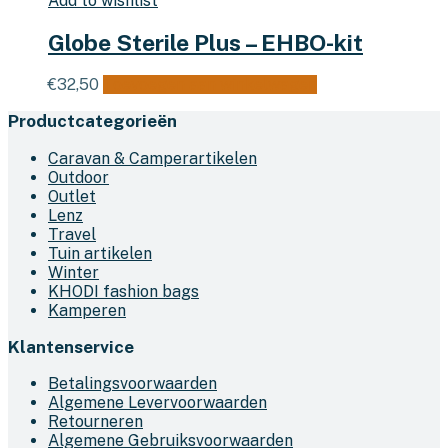
Add to wishlist
Globe Sterile Plus – EHBO-kit
€
32,50
Toevoegen aan winkelwagen
Productcategorieën
Caravan & Camperartikelen
Outdoor
Outlet
Lenz
Travel
Tuin artikelen
Winter
KHODI fashion bags
Kamperen
Klantenservice
Betalingsvoorwaarden
Algemene Levervoorwaarden
Retourneren
Algemene Gebruiksvoorwaarden