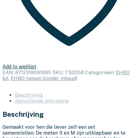
Add to wishlist
EAN:
8712318091985
SKU:
TS0058
Categorieën:
EHBO
kit
,
EHBO tassen (zonder inhoud)
Beschrijving
Aanvullende informatie
Beschrijving
Gemaakt voor hen die liever zelf een set
samenstellen. De maten S en M zijn uitklapbaar en te