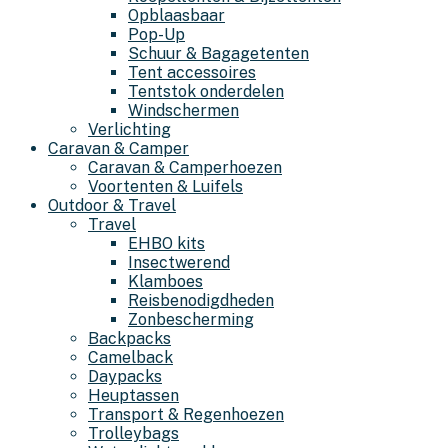
Opblaasbaar
Pop-Up
Schuur & Bagagetenten
Tent accessoires
Tentstok onderdelen
Windschermen
Verlichting
Caravan & Camper
Caravan & Camperhoezen
Voortenten & Luifels
Outdoor & Travel
Travel
EHBO kits
Insectwerend
Klamboes
Reisbenodigdheden
Zonbescherming
Backpacks
Camelback
Daypacks
Heuptassen
Transport & Regenhoezen
Trolleybags