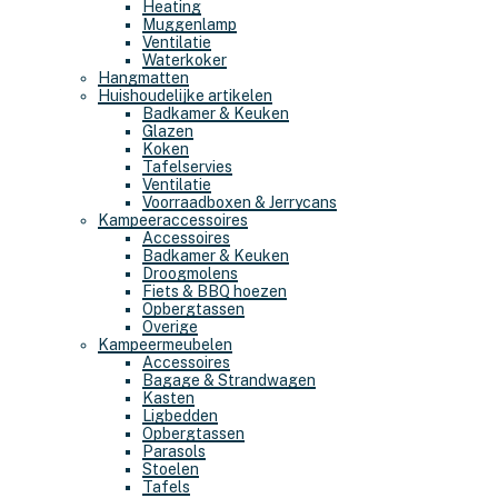
Heating
Muggenlamp
Ventilatie
Waterkoker
Hangmatten
Huishoudelijke artikelen
Badkamer & Keuken
Glazen
Koken
Tafelservies
Ventilatie
Voorraadboxen & Jerrycans
Kampeeraccessoires
Accessoires
Badkamer & Keuken
Droogmolens
Fiets & BBQ hoezen
Opbergtassen
Overige
Kampeermeubelen
Accessoires
Bagage & Strandwagen
Kasten
Ligbedden
Opbergtassen
Parasols
Stoelen
Tafels