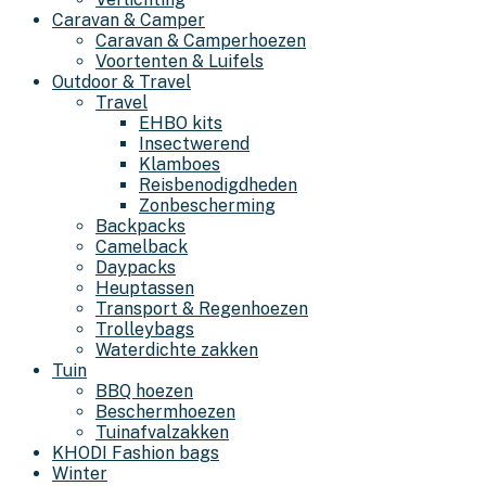
Caravan & Camper
Caravan & Camperhoezen
Voortenten & Luifels
Outdoor & Travel
Travel
EHBO kits
Insectwerend
Klamboes
Reisbenodigdheden
Zonbescherming
Backpacks
Camelback
Daypacks
Heuptassen
Transport & Regenhoezen
Trolleybags
Waterdichte zakken
Tuin
BBQ hoezen
Beschermhoezen
Tuinafvalzakken
KHODI Fashion bags
Winter