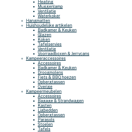
Heating
Muggenlamp
Ventilatie
Waterkoker
Hangmatten
Huishoudelijke artikelen
Badkamer & Keuken
Glazen
Koken
Tafelservies
Ventilatie
Voorraadboxen & Jerrycans
Kampeeraccessoires
Accessoires
Badkamer & Keuken
Droogmolens
Fiets & BBQ hoezen
Opbergtassen
Overige
Kampeermeubelen
Accessoires
Bagage & Strandwagen
Kasten
Ligbedden
Opbergtassen
Parasols
Stoelen
Tafels