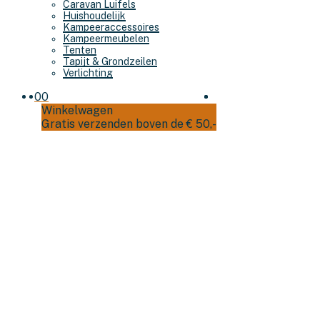
Caravan Luifels
Huishoudelijk
Kampeeraccessoires
Kampeermeubelen
Tenten
Tapijt & Grondzeilen
Verlichting
0
0
Winkelwagen
Gratis verzenden boven de € 50,-