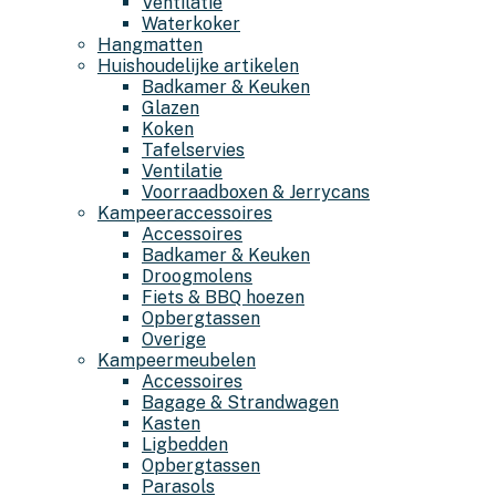
Ventilatie
Waterkoker
Hangmatten
Huishoudelijke artikelen
Badkamer & Keuken
Glazen
Koken
Tafelservies
Ventilatie
Voorraadboxen & Jerrycans
Kampeeraccessoires
Accessoires
Badkamer & Keuken
Droogmolens
Fiets & BBQ hoezen
Opbergtassen
Overige
Kampeermeubelen
Accessoires
Bagage & Strandwagen
Kasten
Ligbedden
Opbergtassen
Parasols