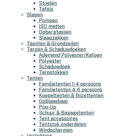
Stoelen
Tafels
Slapen
Pompen
ISO matten
Opbergtassen
Slaapzakken
Tapijten & Grondzeilen
Tarpen & Schaduwdoeken
Ademend Polyester/Katoen
Polyester
Schaduwdoek
Tarpstokken
Tenten
Familietenten 1-4 persoons
Familietenten 4-6 persoons
Koepeltenten & Bijzettenten
Opblaasbaar
Pop-Up
Schuur & Bagagetenten
Tent accessoires
Tentstok onderdelen
Windschermen
Verlichting