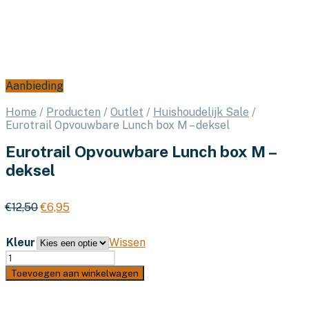
Aanbieding
Home
/
Producten
/
Outlet
/
Huishoudelijk Sale
/
Eurotrail Opvouwbare Lunch box M – deksel
Eurotrail Opvouwbare Lunch box M –
deksel
Oorspronkelijke
Huidige
€
12,50
€
6,95
prijs
prijs
was:
is:
Kleur
Wissen
€12,50.
€6,95.
Eurotrail
Opvouwbare
Toevoegen aan winkelwagen
Lunch
box
M