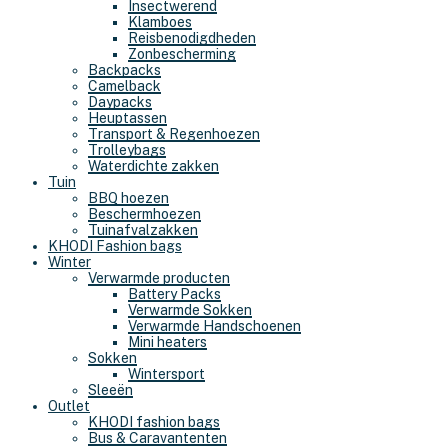
Insectwerend
Klamboes
Reisbenodigdheden
Zonbescherming
Backpacks
Camelback
Daypacks
Heuptassen
Transport & Regenhoezen
Trolleybags
Waterdichte zakken
Tuin
BBQ hoezen
Beschermhoezen
Tuinafvalzakken
KHODI Fashion bags
Winter
Verwarmde producten
Battery Packs
Verwarmde Sokken
Verwarmde Handschoenen
Mini heaters
Sokken
Wintersport
Sleeën
Outlet
KHODI fashion bags
Bus & Caravantenten