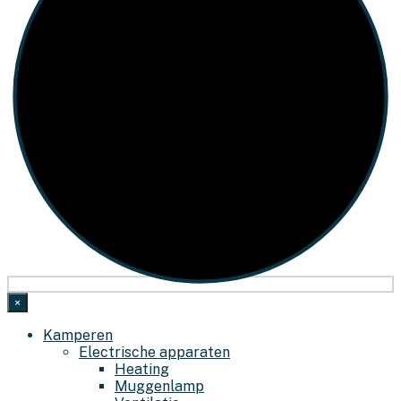
×
Kamperen
Electrische apparaten
Heating
Muggenlamp