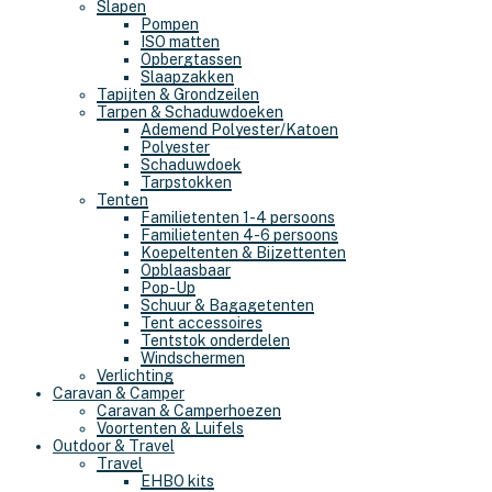
Slapen
Pompen
ISO matten
Opbergtassen
Slaapzakken
Tapijten & Grondzeilen
Tarpen & Schaduwdoeken
Ademend Polyester/Katoen
Polyester
Schaduwdoek
Tarpstokken
Tenten
Familietenten 1-4 persoons
Familietenten 4-6 persoons
Koepeltenten & Bijzettenten
Opblaasbaar
Pop-Up
Schuur & Bagagetenten
Tent accessoires
Tentstok onderdelen
Windschermen
Verlichting
Caravan & Camper
Caravan & Camperhoezen
Voortenten & Luifels
Outdoor & Travel
Travel
EHBO kits