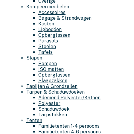
Overige
Kampeermeubelen
Accessoires
Bagage & Strandwagen
Kasten
Ligbedden
Opbergtassen
Parasols
Stoelen
Tafels
Slapen
Pompen
ISO matten
Opbergtassen
Slaapzakken
Tapijten & Grondzeilen
Tarpen & Schaduwdoeken
Ademend Polyester/Katoen
Polyester
Schaduwdoek
Tarpstokken
Tenten
Familietenten 1-4 persoons
Familietenten 4-6 persoons