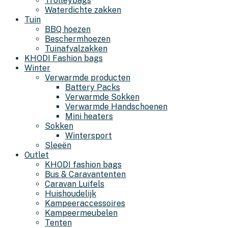
Trolleybags
Waterdichte zakken
Tuin
BBQ hoezen
Beschermhoezen
Tuinafvalzakken
KHODI Fashion bags
Winter
Verwarmde producten
Battery Packs
Verwarmde Sokken
Verwarmde Handschoenen
Mini heaters
Sokken
Wintersport
Sleeën
Outlet
KHODI fashion bags
Bus & Caravantenten
Caravan Luifels
Huishoudelijk
Kampeeraccessoires
Kampeermeubelen
Tenten