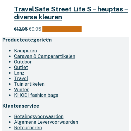
TravelSafe Street Life S – heuptas –
diverse kleuren
Oorspronkelijke
Huidige
Dit
€
12,95
€
9,95
Opties selecteren
prijs
prijs
product
Productcategorieën
was:
is:
heeft
€12,95.
€9,95.
meerdere
Kamperen
variaties.
Caravan & Camperartikelen
Deze
Outdoor
optie
Outlet
kan
Lenz
gekozen
Travel
worden
Tuin artikelen
op
Winter
de
KHODI fashion bags
productpagina
Klantenservice
Betalingsvoorwaarden
Algemene Levervoorwaarden
Retourneren