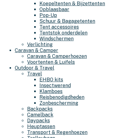
Koepeltenten & Bijzettenten
Opblaasbaar
Pop-Up
Schuur & Bagagetenten
Tent accessoires
Tentstok onderdelen
Windschermen
Verlichting
Caravan & Camper
Caravan & Camperhoezen
Voortenten & Luifels
Outdoor & Travel
Travel
EHBO kits
Insectwerend
Klamboes
Reisbenodigdheden
Zonbescherming
Backpacks
Camelback
Daypacks
Heuptassen
Transport & Regenhoezen