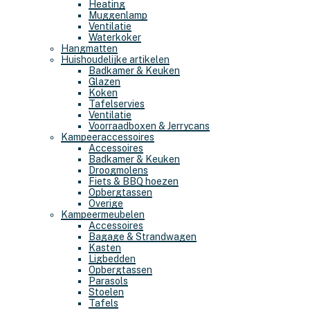
Heating
Muggenlamp
Ventilatie
Waterkoker
Hangmatten
Huishoudelijke artikelen
Badkamer & Keuken
Glazen
Koken
Tafelservies
Ventilatie
Voorraadboxen & Jerrycans
Kampeeraccessoires
Accessoires
Badkamer & Keuken
Droogmolens
Fiets & BBQ hoezen
Opbergtassen
Overige
Kampeermeubelen
Accessoires
Bagage & Strandwagen
Kasten
Ligbedden
Opbergtassen
Parasols
Stoelen
Tafels