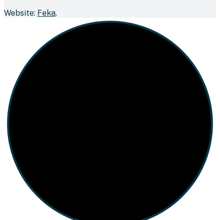
Website:
Feka
.