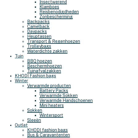
Insectwerend
Klamboes
Reisbenodigdheden
Zonbescherming
Backpacks
Camelback
Daypacks
Heuptassen
Transport & Regenhoezen
Trolleybags
Waterdichte zakken
Tuin
BBQ hoezen
Beschermhoezen
Tuinafvalzakken
KHODI Fashion bags
Winter
Verwarmde producten
Battery Packs
Verwarmde Sokken
Verwarmde Handschoenen
Mini heaters
Sokken
Wintersport
Sleeën
Outlet
KHODI fashion bags
Bus & Caravantenten