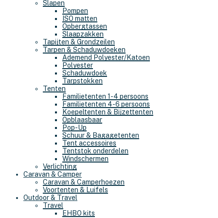
Slapen
Pompen
ISO matten
Opbergtassen
Slaapzakken
Tapijten & Grondzeilen
Tarpen & Schaduwdoeken
Ademend Polyester/Katoen
Polyester
Schaduwdoek
Tarpstokken
Tenten
Familietenten 1-4 persoons
Familietenten 4-6 persoons
Koepeltenten & Bijzettenten
Opblaasbaar
Pop-Up
Schuur & Bagagetenten
Tent accessoires
Tentstok onderdelen
Windschermen
Verlichting
Caravan & Camper
Caravan & Camperhoezen
Voortenten & Luifels
Outdoor & Travel
Travel
EHBO kits