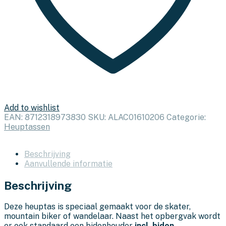
Add to wishlist
EAN:
8712318973830
SKU:
ALAC01610206
Categorie:
Heuptassen
Beschrijving
Aanvullende informatie
Beschrijving
Deze heuptas is speciaal gemaakt voor de skater,
mountain biker of wandelaar. Naast het opbergvak wordt
er ook standaard een bidonhouder
incl. bidon