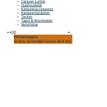
Caravan Luifels
Huishoudelijk
Kampeeraccessoires
Kampeermeubelen
Tenten
Tapijt & Grondzeilen
Verlichting
0
0
Winkelwagen
Gratis verzenden boven de € 50,-