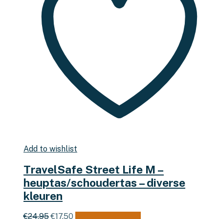
Add to wishlist
TravelSafe Street Life M –
heuptas/schoudertas – diverse
kleuren
Oorspronkelijke
Huidige
Dit
€
24,95
€
17,50
Opties selecteren