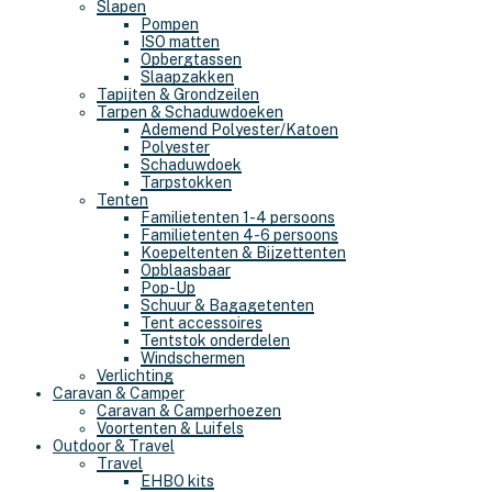
Slapen
Pompen
ISO matten
Opbergtassen
Slaapzakken
Tapijten & Grondzeilen
Tarpen & Schaduwdoeken
Ademend Polyester/Katoen
Polyester
Schaduwdoek
Tarpstokken
Tenten
Familietenten 1-4 persoons
Familietenten 4-6 persoons
Koepeltenten & Bijzettenten
Opblaasbaar
Pop-Up
Schuur & Bagagetenten
Tent accessoires
Tentstok onderdelen
Windschermen
Verlichting
Caravan & Camper
Caravan & Camperhoezen
Voortenten & Luifels
Outdoor & Travel
Travel
EHBO kits