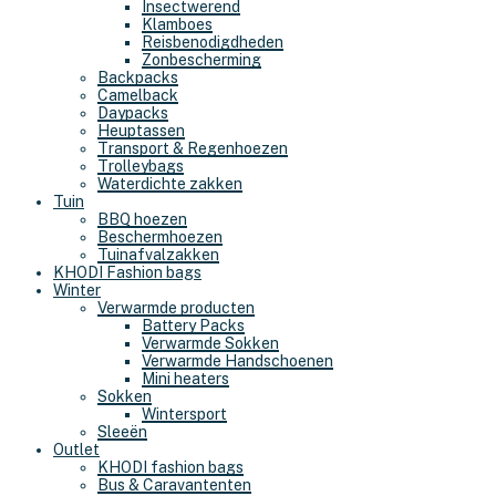
Insectwerend
Klamboes
Reisbenodigdheden
Zonbescherming
Backpacks
Camelback
Daypacks
Heuptassen
Transport & Regenhoezen
Trolleybags
Waterdichte zakken
Tuin
BBQ hoezen
Beschermhoezen
Tuinafvalzakken
KHODI Fashion bags
Winter
Verwarmde producten
Battery Packs
Verwarmde Sokken
Verwarmde Handschoenen
Mini heaters
Sokken
Wintersport
Sleeën
Outlet
KHODI fashion bags
Bus & Caravantenten