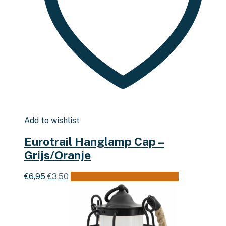
Add to wishlist
Eurotrail Hanglamp Cap –
Grijs/Oranje
Oorspronkelijke
Huidige
€
6,95
€
3,50
Toevoegen aan winkelwagen
prijs
prijs
was:
is:
€6,95.
€3,50.