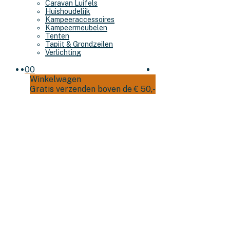
Caravan Luifels
Huishoudelijk
Kampeeraccessoires
Kampeermeubelen
Tenten
Tapijt & Grondzeilen
Verlichting
0
0
Winkelwagen
Gratis verzenden boven de € 50,-