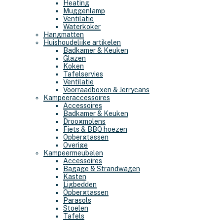
Heating
Muggenlamp
Ventilatie
Waterkoker
Hangmatten
Huishoudelijke artikelen
Badkamer & Keuken
Glazen
Koken
Tafelservies
Ventilatie
Voorraadboxen & Jerrycans
Kampeeraccessoires
Accessoires
Badkamer & Keuken
Droogmolens
Fiets & BBQ hoezen
Opbergtassen
Overige
Kampeermeubelen
Accessoires
Bagage & Strandwagen
Kasten
Ligbedden
Opbergtassen
Parasols
Stoelen
Tafels