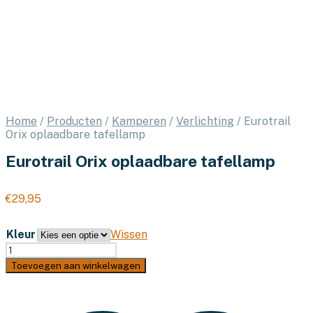
Home
/
Producten
/
Kamperen
/
Verlichting
/
Eurotrail
Orix oplaadbare tafellamp
Eurotrail Orix oplaadbare tafellamp
€
29,95
Kleur
Wissen
Eurotrail
Orix
Toevoegen aan winkelwagen
oplaadbare
tafellamp
aantal