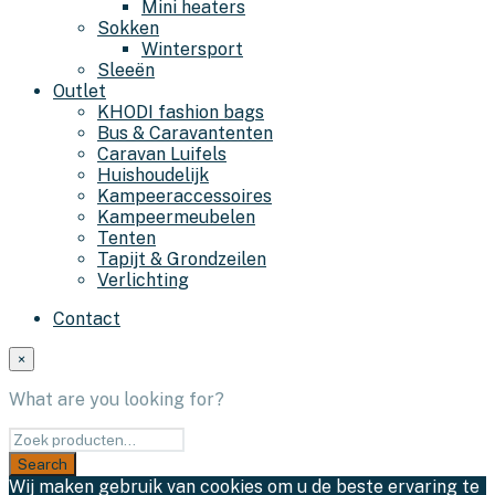
Mini heaters
Sokken
Wintersport
Sleeën
Outlet
KHODI fashion bags
Bus & Caravantenten
Caravan Luifels
Huishoudelijk
Kampeeraccessoires
Kampeermeubelen
Tenten
Tapijt & Grondzeilen
Verlichting
Contact
×
What are you looking for?
Wij maken gebruik van cookies om u de beste ervaring te