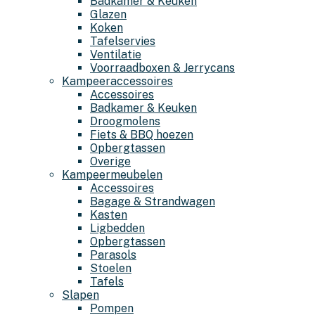
Badkamer & Keuken
Glazen
Koken
Tafelservies
Ventilatie
Voorraadboxen & Jerrycans
Kampeeraccessoires
Accessoires
Badkamer & Keuken
Droogmolens
Fiets & BBQ hoezen
Opbergtassen
Overige
Kampeermeubelen
Accessoires
Bagage & Strandwagen
Kasten
Ligbedden
Opbergtassen
Parasols
Stoelen
Tafels
Slapen
Pompen