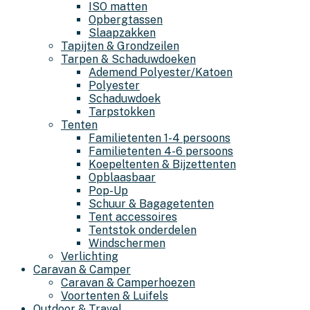
ISO matten
Opbergtassen
Slaapzakken
Tapijten & Grondzeilen
Tarpen & Schaduwdoeken
Ademend Polyester/Katoen
Polyester
Schaduwdoek
Tarpstokken
Tenten
Familietenten 1-4 persoons
Familietenten 4-6 persoons
Koepeltenten & Bijzettenten
Opblaasbaar
Pop-Up
Schuur & Bagagetenten
Tent accessoires
Tentstok onderdelen
Windschermen
Verlichting
Caravan & Camper
Caravan & Camperhoezen
Voortenten & Luifels
Outdoor & Travel