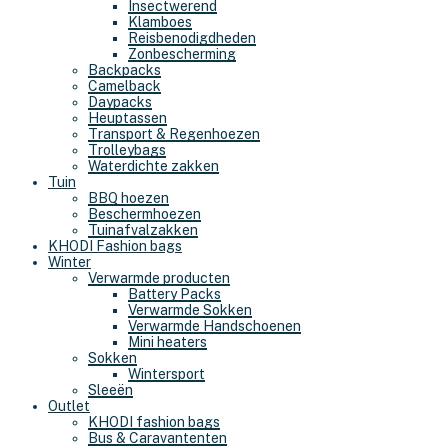
Insectwerend
Klamboes
Reisbenodigdheden
Zonbescherming
Backpacks
Camelback
Daypacks
Heuptassen
Transport & Regenhoezen
Trolleybags
Waterdichte zakken
Tuin
BBQ hoezen
Beschermhoezen
Tuinafvalzakken
KHODI Fashion bags
Winter
Verwarmde producten
Battery Packs
Verwarmde Sokken
Verwarmde Handschoenen
Mini heaters
Sokken
Wintersport
Sleeën
Outlet
KHODI fashion bags
Bus & Caravantenten