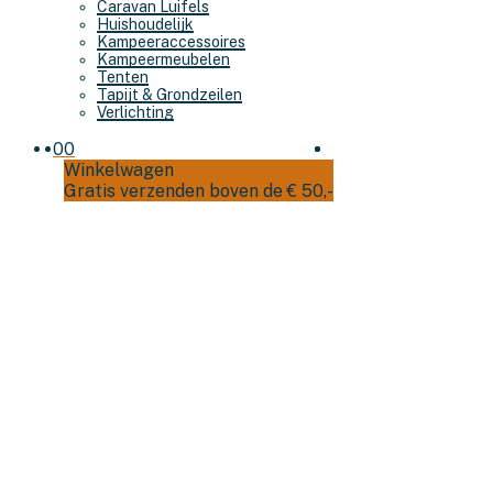
Caravan Luifels
Huishoudelijk
Kampeeraccessoires
Kampeermeubelen
Tenten
Tapijt & Grondzeilen
Verlichting
0
0
Winkelwagen
Gratis verzenden boven de € 50,-