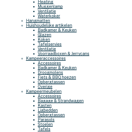
Heating
Muggenlamp
Ventilatie
Waterkoker
Hangmatten
Huishoudelijke artikelen
Badkamer & Keuken
Glazen
Koken
Tafelservies
Ventilatie
Voorraadboxen & Jerrycans
Kampeeraccessoires
Accessoires
Badkamer & Keuken
Droogmolens
Fiets & BBQ hoezen
Opbergtassen
Overige
Kampeermeubelen
Accessoires
Bagage & Strandwagen
Kasten
Ligbedden
Opbergtassen
Parasols
Stoelen
Tafels