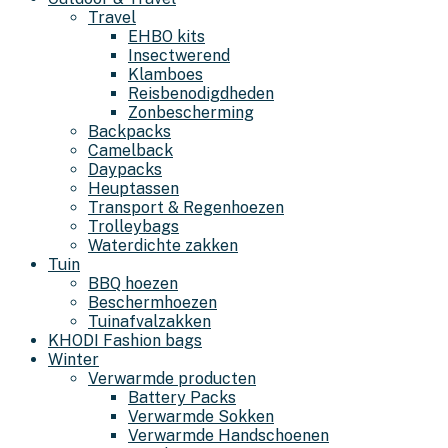
Travel
EHBO kits
Insectwerend
Klamboes
Reisbenodigdheden
Zonbescherming
Backpacks
Camelback
Daypacks
Heuptassen
Transport & Regenhoezen
Trolleybags
Waterdichte zakken
Tuin
BBQ hoezen
Beschermhoezen
Tuinafvalzakken
KHODI Fashion bags
Winter
Verwarmde producten
Battery Packs
Verwarmde Sokken
Verwarmde Handschoenen