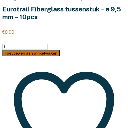
Eurotrail Fiberglass tussenstuk – ø 9,5
mm – 10pcs
€
8,00
Eurotrail
Fiberglass
Toevoegen aan winkelwagen
tussenstuk
-
ø
9,5
mm
-
10pcs
aantal