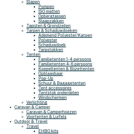
Slapen
Pompen
ISO matten
Opbergtassen
Slaapzakken
Tapijten & Grondzeilen
Tarpen & Schaduwdoeken
Ademend Polyester/Katoen
Polyester
Schaduwdoek
Tarpstokken
Tenten
Familietenten 1-4 persoons
Familietenten 4-6 persoons
Koepeltenten & Bijzettenten
Opblaasbaar
Pop-Up
Schuur & Bagagetenten
Tent accessoires
Tentstok onderdelen
Windschermen
Verlichting
Caravan & Camper
Caravan & Camperhoezen
Voortenten & Luifels
Outdoor & Travel
Travel
EHBO kits