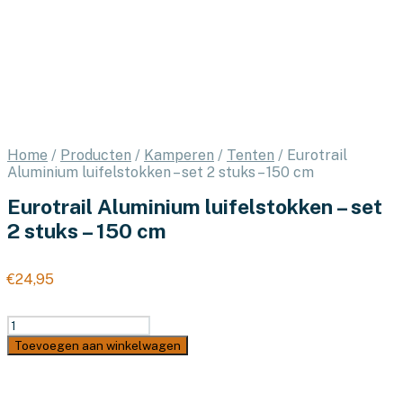
Home
/
Producten
/
Kamperen
/
Tenten
/
Eurotrail
Aluminium luifelstokken – set 2 stuks – 150 cm
Eurotrail Aluminium luifelstokken – set
2 stuks – 150 cm
€
24,95
Eurotrail
Aluminium
Toevoegen aan winkelwagen
luifelstokken
-
set