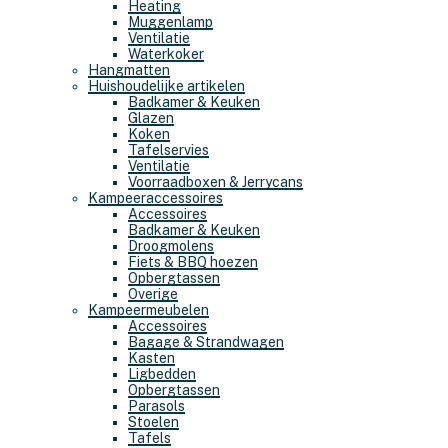
Heating
Muggenlamp
Ventilatie
Waterkoker
Hangmatten
Huishoudelijke artikelen
Badkamer & Keuken
Glazen
Koken
Tafelservies
Ventilatie
Voorraadboxen & Jerrycans
Kampeeraccessoires
Accessoires
Badkamer & Keuken
Droogmolens
Fiets & BBQ hoezen
Opbergtassen
Overige
Kampeermeubelen
Accessoires
Bagage & Strandwagen
Kasten
Ligbedden
Opbergtassen
Parasols
Stoelen
Tafels