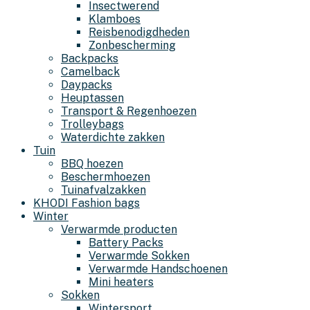
Insectwerend
Klamboes
Reisbenodigdheden
Zonbescherming
Backpacks
Camelback
Daypacks
Heuptassen
Transport & Regenhoezen
Trolleybags
Waterdichte zakken
Tuin
BBQ hoezen
Beschermhoezen
Tuinafvalzakken
KHODI Fashion bags
Winter
Verwarmde producten
Battery Packs
Verwarmde Sokken
Verwarmde Handschoenen
Mini heaters
Sokken
Wintersport