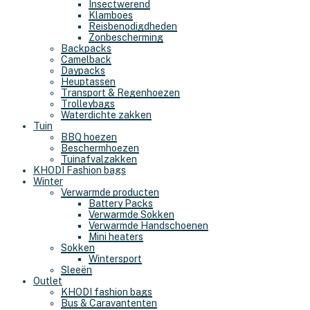
Insectwerend
Klamboes
Reisbenodigdheden
Zonbescherming
Backpacks
Camelback
Daypacks
Heuptassen
Transport & Regenhoezen
Trolleybags
Waterdichte zakken
Tuin
BBQ hoezen
Beschermhoezen
Tuinafvalzakken
KHODI Fashion bags
Winter
Verwarmde producten
Battery Packs
Verwarmde Sokken
Verwarmde Handschoenen
Mini heaters
Sokken
Wintersport
Sleeën
Outlet
KHODI fashion bags
Bus & Caravantenten