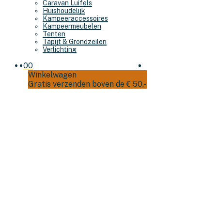
Caravan Luifels
Huishoudelijk
Kampeeraccessoires
Kampeermeubelen
Tenten
Tapijt & Grondzeilen
Verlichting
0
0
Winkelwagen
Gratis verzenden boven de € 50,-