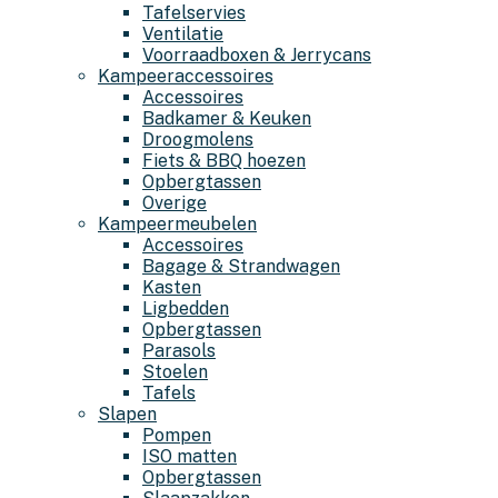
Tafelservies
Ventilatie
Voorraadboxen & Jerrycans
Kampeeraccessoires
Accessoires
Badkamer & Keuken
Droogmolens
Fiets & BBQ hoezen
Opbergtassen
Overige
Kampeermeubelen
Accessoires
Bagage & Strandwagen
Kasten
Ligbedden
Opbergtassen
Parasols
Stoelen
Tafels
Slapen
Pompen
ISO matten
Opbergtassen