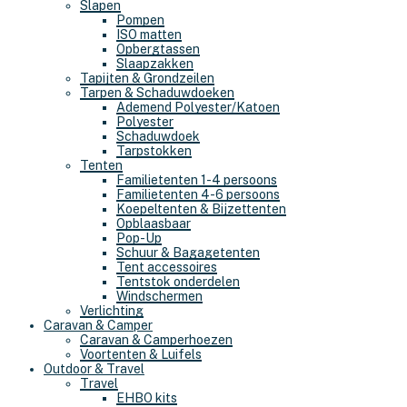
Slapen
Pompen
ISO matten
Opbergtassen
Slaapzakken
Tapijten & Grondzeilen
Tarpen & Schaduwdoeken
Ademend Polyester/Katoen
Polyester
Schaduwdoek
Tarpstokken
Tenten
Familietenten 1-4 persoons
Familietenten 4-6 persoons
Koepeltenten & Bijzettenten
Opblaasbaar
Pop-Up
Schuur & Bagagetenten
Tent accessoires
Tentstok onderdelen
Windschermen
Verlichting
Caravan & Camper
Caravan & Camperhoezen
Voortenten & Luifels
Outdoor & Travel
Travel
EHBO kits