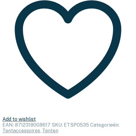
2
stuks
-
150
cm
aantal
Add to wishlist
EAN:
8712318008617
SKU:
ETSP0535
Categorieën:
Tentaccessoires
,
Tenten