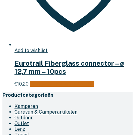
Add to wishlist
Eurotrail Fiberglass connector – ø
12,7 mm – 10pcs
€
10,20
Toevoegen aan winkelwagen
Productcategorieën
Kamperen
Caravan & Camperartikelen
Outdoor
Outlet
Lenz
Travel