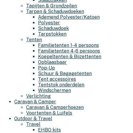
Slaapzakken
Tapijten & Grondzeilen
Tarpen & Schaduwdoeken
Ademend Polyester/Katoen
Polyester
Schaduwdoek
Tarpstokken
Tenten
Familietenten 1-4 persoons
Familietenten 4-6 persoons
Koepeltenten & Bijzettenten
Opblaasbaar
Pop-Up
Schuur & Bagagetenten
Tent accessoires
Tentstok onderdelen
Windschermen
Verlichting
Caravan & Camper
Caravan & Camperhoezen
Voortenten & Luifels
Outdoor & Travel
Travel
EHBO kits