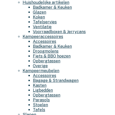
Huishoudelijke artikelen
Badkamer & Keuken
Glazen
Koken
Tafelservies
Ventilatie
Voorraadboxen & Jerrycans
Kampeeraccessoires
Accessoires
Badkamer & Keuken
Droogmolens
Fiets & BBQ hoezen
Opbergtassen
Overige
Kampeermeubelen
Accessoires
Bagage & Strandwagen
Kasten
Ligbedden
Opbergtassen
Parasols
Stoelen
Tafels
Slapen