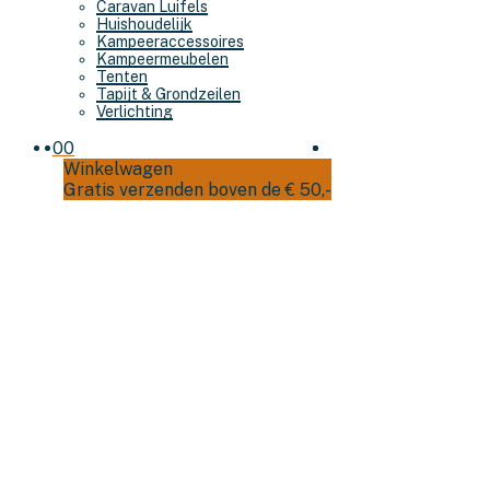
Caravan Luifels
Huishoudelijk
Kampeeraccessoires
Kampeermeubelen
Tenten
Tapijt & Grondzeilen
Verlichting
0
0
Winkelwagen
Gratis verzenden boven de € 50,-