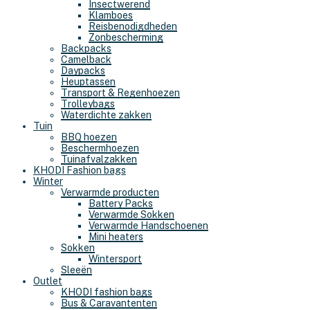
Insectwerend
Klamboes
Reisbenodigdheden
Zonbescherming
Backpacks
Camelback
Daypacks
Heuptassen
Transport & Regenhoezen
Trolleybags
Waterdichte zakken
Tuin
BBQ hoezen
Beschermhoezen
Tuinafvalzakken
KHODI Fashion bags
Winter
Verwarmde producten
Battery Packs
Verwarmde Sokken
Verwarmde Handschoenen
Mini heaters
Sokken
Wintersport
Sleeën
Outlet
KHODI fashion bags
Bus & Caravantenten