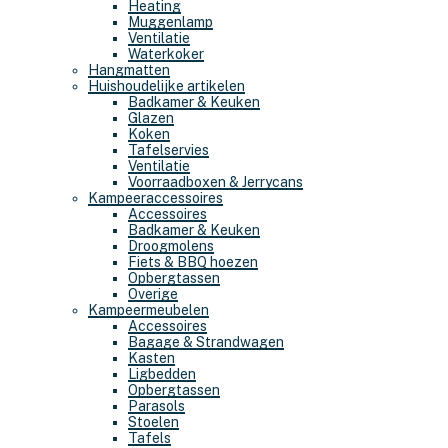
Heating
Muggenlamp
Ventilatie
Waterkoker
Hangmatten
Huishoudelijke artikelen
Badkamer & Keuken
Glazen
Koken
Tafelservies
Ventilatie
Voorraadboxen & Jerrycans
Kampeeraccessoires
Accessoires
Badkamer & Keuken
Droogmolens
Fiets & BBQ hoezen
Opbergtassen
Overige
Kampeermeubelen
Accessoires
Bagage & Strandwagen
Kasten
Ligbedden
Opbergtassen
Parasols
Stoelen
Tafels