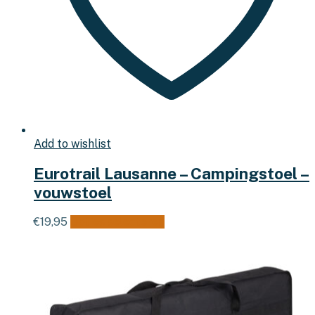
Add to wishlist
Eurotrail Lausanne – Campingstoel –
vouwstoel
Dit
€
19,95
Opties selecteren
product
heeft
meerdere
variaties.
Deze
optie
kan