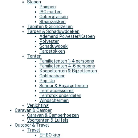
Slapen
Pompen
ISO matten
Opbergtassen
Slaapzakken
Tapijten & Grondzeilen
Tarpen & Schaduwdoeken
Ademend Polyester/Katoen
Polyester
Schaduwdoek
Tarpstokken
Tenten
Familietenten 1-4 persoons
Familietenten 4-6 persoons
Koepeltenten & Bijzettenten
Opblaasbaar
Pop-Up
Schuur & Bagagetenten
Tent accessoires
Tentstok onderdelen
Windschermen
Verlichting
Caravan & Camper
Caravan & Camperhoezen
Voortenten & Luifels
Outdoor & Travel
Travel
EHBO kits