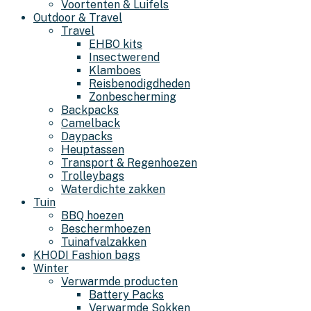
Voortenten & Luifels
Outdoor & Travel
Travel
EHBO kits
Insectwerend
Klamboes
Reisbenodigdheden
Zonbescherming
Backpacks
Camelback
Daypacks
Heuptassen
Transport & Regenhoezen
Trolleybags
Waterdichte zakken
Tuin
BBQ hoezen
Beschermhoezen
Tuinafvalzakken
KHODI Fashion bags
Winter
Verwarmde producten
Battery Packs
Verwarmde Sokken