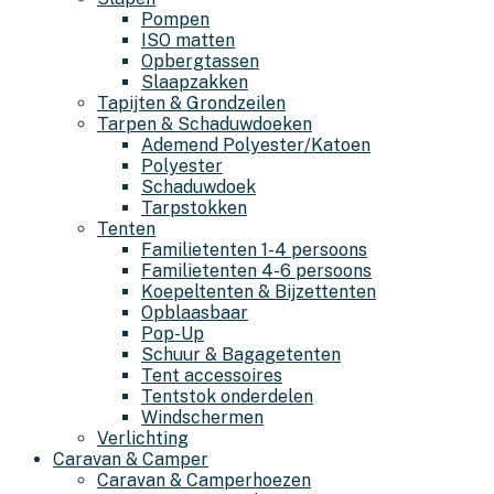
Pompen
ISO matten
Opbergtassen
Slaapzakken
Tapijten & Grondzeilen
Tarpen & Schaduwdoeken
Ademend Polyester/Katoen
Polyester
Schaduwdoek
Tarpstokken
Tenten
Familietenten 1-4 persoons
Familietenten 4-6 persoons
Koepeltenten & Bijzettenten
Opblaasbaar
Pop-Up
Schuur & Bagagetenten
Tent accessoires
Tentstok onderdelen
Windschermen
Verlichting
Caravan & Camper
Caravan & Camperhoezen