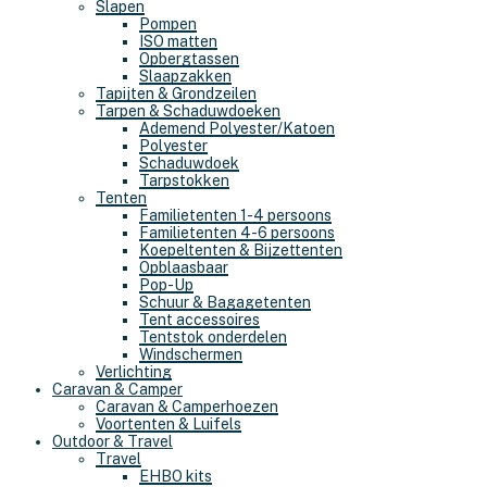
Slapen
Pompen
ISO matten
Opbergtassen
Slaapzakken
Tapijten & Grondzeilen
Tarpen & Schaduwdoeken
Ademend Polyester/Katoen
Polyester
Schaduwdoek
Tarpstokken
Tenten
Familietenten 1-4 persoons
Familietenten 4-6 persoons
Koepeltenten & Bijzettenten
Opblaasbaar
Pop-Up
Schuur & Bagagetenten
Tent accessoires
Tentstok onderdelen
Windschermen
Verlichting
Caravan & Camper
Caravan & Camperhoezen
Voortenten & Luifels
Outdoor & Travel
Travel
EHBO kits