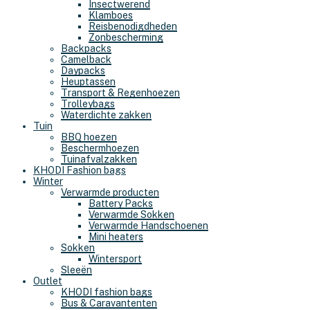
Insectwerend
Klamboes
Reisbenodigdheden
Zonbescherming
Backpacks
Camelback
Daypacks
Heuptassen
Transport & Regenhoezen
Trolleybags
Waterdichte zakken
Tuin
BBQ hoezen
Beschermhoezen
Tuinafvalzakken
KHODI Fashion bags
Winter
Verwarmde producten
Battery Packs
Verwarmde Sokken
Verwarmde Handschoenen
Mini heaters
Sokken
Wintersport
Sleeën
Outlet
KHODI fashion bags
Bus & Caravantenten