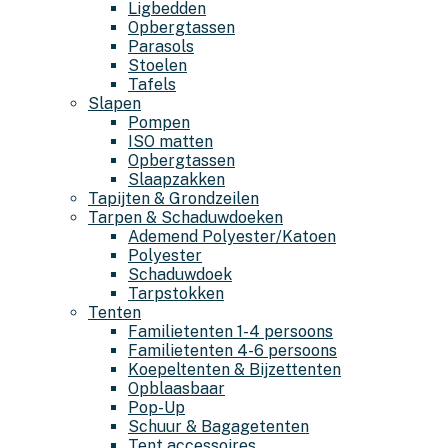
Ligbedden
Opbergtassen
Parasols
Stoelen
Tafels
Slapen
Pompen
ISO matten
Opbergtassen
Slaapzakken
Tapijten & Grondzeilen
Tarpen & Schaduwdoeken
Ademend Polyester/Katoen
Polyester
Schaduwdoek
Tarpstokken
Tenten
Familietenten 1-4 persoons
Familietenten 4-6 persoons
Koepeltenten & Bijzettenten
Opblaasbaar
Pop-Up
Schuur & Bagagetenten
Tent accessoires