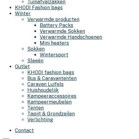
Tuinafvalzakken
KHODI Fashion bags
Winter
Verwarmde producten
Battery Packs
Verwarmde Sokken
Verwarmde Handschoenen
Mini heaters
Sokken
Wintersport
Sleeën
Outlet
KHODI fashion bags
Bus & Caravantenten
Caravan Luifels
Huishoudelijk
Kampeeraccessoires
Kampeermeubelen
Tenten
Tapijt & Grondzeilen
Verlichting
Contact