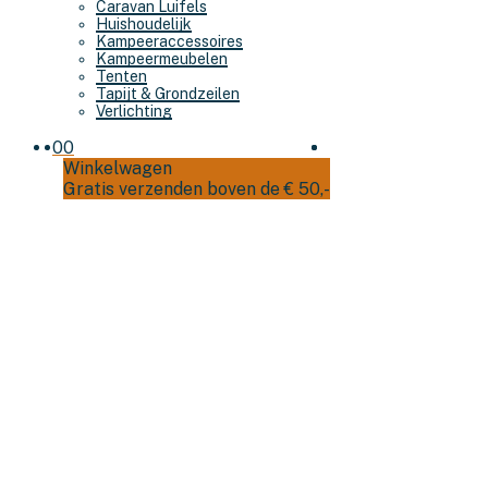
Caravan Luifels
Huishoudelijk
Kampeeraccessoires
Kampeermeubelen
Tenten
Tapijt & Grondzeilen
Verlichting
0
0
Winkelwagen
Gratis verzenden boven de € 50,-