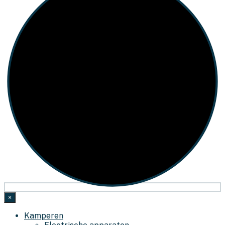
×
Kamperen