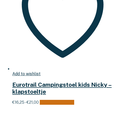
Add to wishlist
Eurotrail Campingstoel kids Nicky –
klapstoeltje
Prijsklasse:
Dit
€
16,25
-
€
21,00
Opties selecteren
€16,25
product
tot
heeft