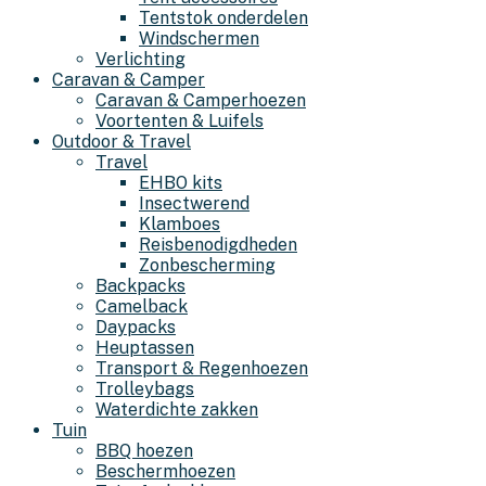
Tentstok onderdelen
Windschermen
Verlichting
Caravan & Camper
Caravan & Camperhoezen
Voortenten & Luifels
Outdoor & Travel
Travel
EHBO kits
Insectwerend
Klamboes
Reisbenodigdheden
Zonbescherming
Backpacks
Camelback
Daypacks
Heuptassen
Transport & Regenhoezen
Trolleybags
Waterdichte zakken
Tuin
BBQ hoezen
Beschermhoezen