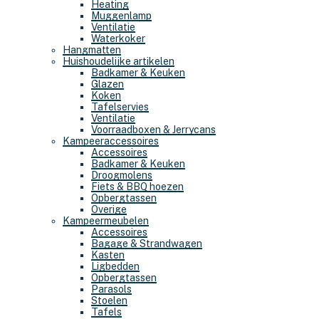
Heating
Muggenlamp
Ventilatie
Waterkoker
Hangmatten
Huishoudelijke artikelen
Badkamer & Keuken
Glazen
Koken
Tafelservies
Ventilatie
Voorraadboxen & Jerrycans
Kampeeraccessoires
Accessoires
Badkamer & Keuken
Droogmolens
Fiets & BBQ hoezen
Opbergtassen
Overige
Kampeermeubelen
Accessoires
Bagage & Strandwagen
Kasten
Ligbedden
Opbergtassen
Parasols
Stoelen
Tafels