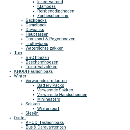
Insectwerend
Klamboes
Reisbenodigdheden
Zonbescherming
Backpacks
Camelback
Daypacks
Heuptassen
Transport & Regenhoezen
Trolleybags
Waterdichte zakken
Tuin
BBQ hoezen
Beschermhoezen
Tuinafvalzakken
KHODI Fashion bags
Winter
Verwarmde producten
Battery Packs
Verwarmde Sokken
Verwarmde Handschoenen
Mini heaters
Sokken
Wintersport
Sleeën
Outlet
KHODI fashion bags
Bus & Caravantenten