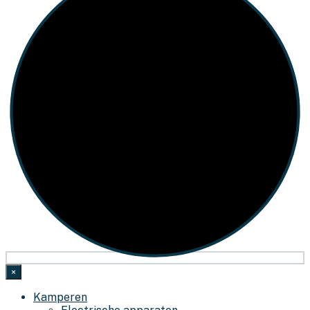
×
Kamperen