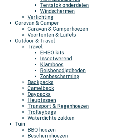
Tentstok onderdelen
Windschermen
Verlichting
Caravan & Camper
Caravan & Camperhoezen
Voortenten & Luifels
Outdoor & Travel
Travel
EHBO kits
Insectwerend
Klamboes
Reisbenodigdheden
Zonbescherming
Backpacks
Camelback
Daypacks
Heuptassen
Transport & Regenhoezen
Trolleybags
Waterdichte zakken
Tuin
BBQ hoezen
Beschermhoezen