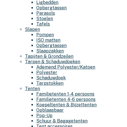
Ligbedden
Opbergtassen
Parasols
Stoelen
Tafels
Slapen
Pompen
ISO matten
Opbergtassen
Slaapzakken
Tapijten & Grondzeilen
Tarpen & Schaduwdoeken
Ademend Polyester/Katoen
Polyester
Schaduwdoek
Tarpstokken
Tenten
Familietenten 1-4 persoons
Familietenten 4-6 persoons
Koepeltenten & Bijzettenten
Opblaasbaar
Pop-Up
Schuur & Bagagetenten
Tent accessoires