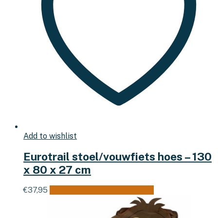
Add to wishlist
Eurotrail stoel/vouwfiets hoes – 130
x 80 x 27 cm
€
37,95
Toevoegen aan winkelwagen