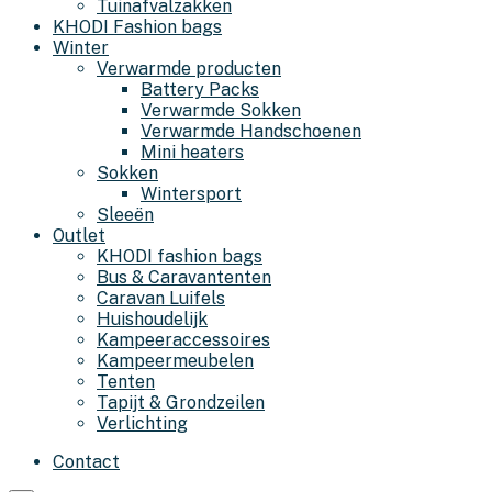
Tuinafvalzakken
KHODI Fashion bags
Winter
Verwarmde producten
Battery Packs
Verwarmde Sokken
Verwarmde Handschoenen
Mini heaters
Sokken
Wintersport
Sleeën
Outlet
KHODI fashion bags
Bus & Caravantenten
Caravan Luifels
Huishoudelijk
Kampeeraccessoires
Kampeermeubelen
Tenten
Tapijt & Grondzeilen
Verlichting
Contact