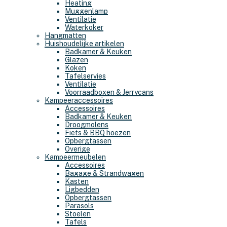
Heating
Muggenlamp
Ventilatie
Waterkoker
Hangmatten
Huishoudelijke artikelen
Badkamer & Keuken
Glazen
Koken
Tafelservies
Ventilatie
Voorraadboxen & Jerrycans
Kampeeraccessoires
Accessoires
Badkamer & Keuken
Droogmolens
Fiets & BBQ hoezen
Opbergtassen
Overige
Kampeermeubelen
Accessoires
Bagage & Strandwagen
Kasten
Ligbedden
Opbergtassen
Parasols
Stoelen
Tafels