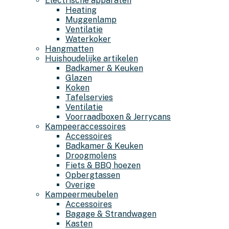
Electrische apparaten
Heating
Muggenlamp
Ventilatie
Waterkoker
Hangmatten
Huishoudelijke artikelen
Badkamer & Keuken
Glazen
Koken
Tafelservies
Ventilatie
Voorraadboxen & Jerrycans
Kampeeraccessoires
Accessoires
Badkamer & Keuken
Droogmolens
Fiets & BBQ hoezen
Opbergtassen
Overige
Kampeermeubelen
Accessoires
Bagage & Strandwagen
Kasten