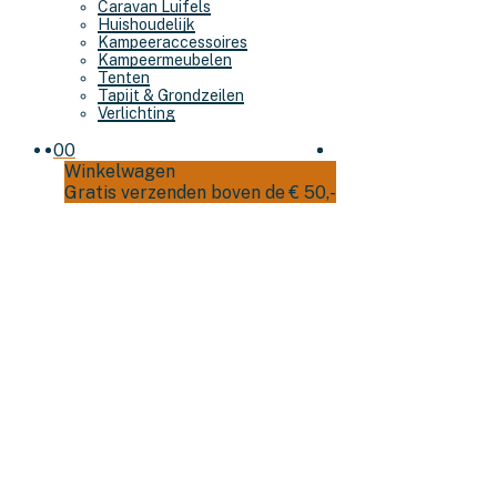
Caravan Luifels
Huishoudelijk
Kampeeraccessoires
Kampeermeubelen
Tenten
Tapijt & Grondzeilen
Verlichting
0
0
Winkelwagen
Gratis verzenden boven de € 50,-