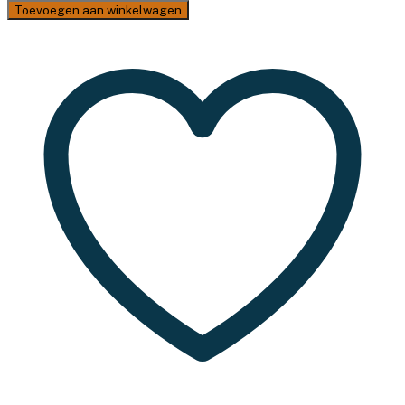
Limoux
Toevoegen aan winkelwagen
-
Campingset
-
4
pers.
aantal