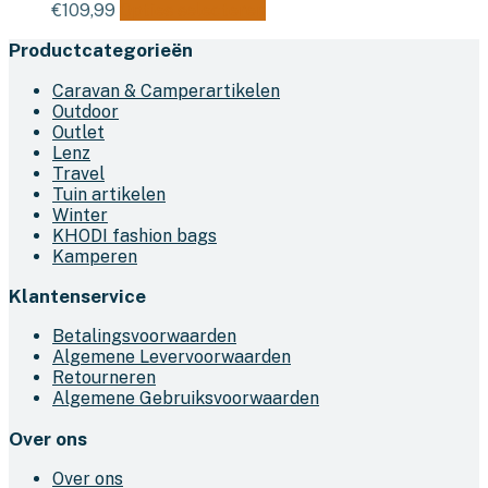
Dit
€
109,99
Opties selecteren
product
Productcategorieën
heeft
meerdere
Caravan & Camperartikelen
variaties.
Outdoor
Deze
Outlet
optie
Lenz
kan
Travel
gekozen
Tuin artikelen
worden
Winter
op
KHODI fashion bags
de
Kamperen
productpagina
Klantenservice
Betalingsvoorwaarden
Algemene Levervoorwaarden
Retourneren
Algemene Gebruiksvoorwaarden
Over ons
Over ons