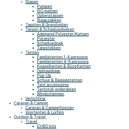
Slapen
Pompen
ISO matten
Opbergtassen
Slaapzakken
Tapijten & Grondzeilen
Tarpen & Schaduwdoeken
Ademend Polyester/Katoen
Polyester
Schaduwdoek
Tarpstokken
Tenten
Familietenten 1-4 persoons
Familietenten 4-6 persoons
Koepeltenten & Bijzettenten
Opblaasbaar
Pop-Up
Schuur & Bagagetenten
Tent accessoires
Tentstok onderdelen
Windschermen
Verlichting
Caravan & Camper
Caravan & Camperhoezen
Voortenten & Luifels
Outdoor & Travel
Travel
EHBO kits