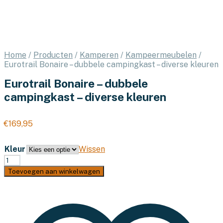
Home
/
Producten
/
Kamperen
/
Kampeermeubelen
/
Eurotrail Bonaire – dubbele campingkast – diverse kleuren
Eurotrail Bonaire – dubbele
campingkast – diverse kleuren
€
169,95
Kleur
Wissen
Eurotrail
Bonaire
Toevoegen aan winkelwagen
-
dubbele
campingkast
-
diverse