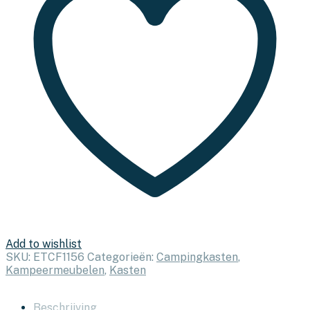
kleuren
aantal
Add to wishlist
SKU:
ETCF1156
Categorieën:
Campingkasten
,
Kampeermeubelen
,
Kasten
Beschrijving