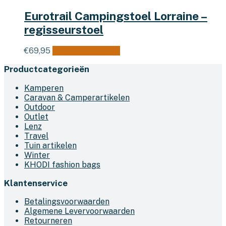
Eurotrail Campingstoel Lorraine –
regisseurstoel
Dit
€
69,95
Opties selecteren
product
Productcategorieën
heeft
meerdere
Kamperen
variaties.
Caravan & Camperartikelen
Deze
Outdoor
optie
Outlet
kan
Lenz
gekozen
Travel
worden
Tuin artikelen
op
Winter
de
KHODI fashion bags
productpagina
Klantenservice
Betalingsvoorwaarden
Algemene Levervoorwaarden
Retourneren