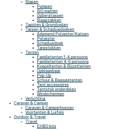
Slapen
Pompen
ISO matten
Opbergtassen
Slaapzakken
Tapijten & Grondzeilen
Tarpen & Schaduwdoeken
Ademend Polyester/Katoen
Polyester
Schaduwdoek
Tarpstokken
Tenten
Familietenten 1-4 persoons
Familietenten 4-6 persoons
Koepeltenten & Bijzettenten
Opblaasbaar
Pop-Up
Schuur & Bagagetenten
Tent accessoires
Tentstok onderdelen
Windschermen
Verlichting
Caravan & Camper
Caravan & Camperhoezen
Voortenten & Luifels
Outdoor & Travel
Travel
EHBO kits