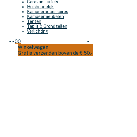
Caravan Luifels
Huishoudelijk
Kampeeraccessoires
Kampeermeubelen
Tenten
Tapijt & Grondzeilen
Verlichting
0
0
Winkelwagen
Gratis verzenden boven de € 50,-