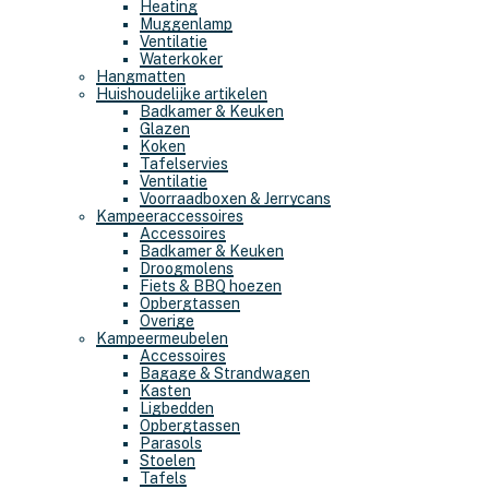
Heating
Muggenlamp
Ventilatie
Waterkoker
Hangmatten
Huishoudelijke artikelen
Badkamer & Keuken
Glazen
Koken
Tafelservies
Ventilatie
Voorraadboxen & Jerrycans
Kampeeraccessoires
Accessoires
Badkamer & Keuken
Droogmolens
Fiets & BBQ hoezen
Opbergtassen
Overige
Kampeermeubelen
Accessoires
Bagage & Strandwagen
Kasten
Ligbedden
Opbergtassen
Parasols
Stoelen
Tafels