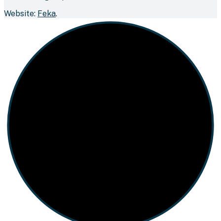
Website:
Feka
.