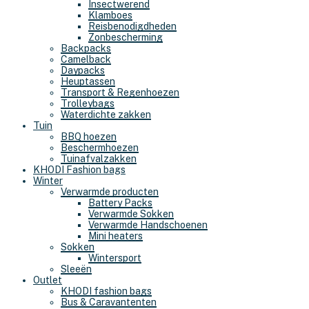
Insectwerend
Klamboes
Reisbenodigdheden
Zonbescherming
Backpacks
Camelback
Daypacks
Heuptassen
Transport & Regenhoezen
Trolleybags
Waterdichte zakken
Tuin
BBQ hoezen
Beschermhoezen
Tuinafvalzakken
KHODI Fashion bags
Winter
Verwarmde producten
Battery Packs
Verwarmde Sokken
Verwarmde Handschoenen
Mini heaters
Sokken
Wintersport
Sleeën
Outlet
KHODI fashion bags
Bus & Caravantenten