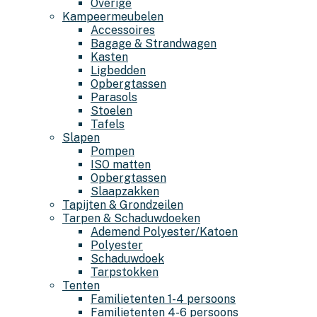
Overige
Kampeermeubelen
Accessoires
Bagage & Strandwagen
Kasten
Ligbedden
Opbergtassen
Parasols
Stoelen
Tafels
Slapen
Pompen
ISO matten
Opbergtassen
Slaapzakken
Tapijten & Grondzeilen
Tarpen & Schaduwdoeken
Ademend Polyester/Katoen
Polyester
Schaduwdoek
Tarpstokken
Tenten
Familietenten 1-4 persoons
Familietenten 4-6 persoons