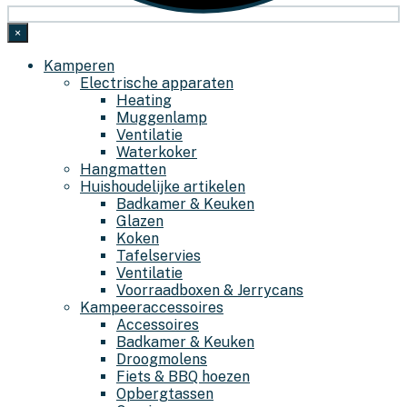
×
Kamperen
Electrische apparaten
Heating
Muggenlamp
Ventilatie
Waterkoker
Hangmatten
Huishoudelijke artikelen
Badkamer & Keuken
Glazen
Koken
Tafelservies
Ventilatie
Voorraadboxen & Jerrycans
Kampeeraccessoires
Accessoires
Badkamer & Keuken
Droogmolens
Fiets & BBQ hoezen
Opbergtassen