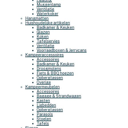
Heating
Muggenlamp
Ventilatie
Waterkoker
Hangmatten
Huishoudelijke artikelen
Badkamer & Keuken
Glazen
Koken
Tafelservies
Ventilatie
Voorraadboxen & Jerrycans
Kampeeraccessoires
Accessoires
Badkamer & Keuken
Droogmolens
Fiets & BBQ hoezen
Opbergtassen
Overige
Kampeermeubelen
Accessoires
Bagage & Strandwagen
Kasten
Ligbedden
Opbergtassen
Parasols
Stoelen
Tafels