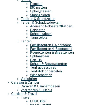
Slapen
Pompen
ISO matten
Opbergtassen
Slaapzakken
Tapijten & Grondzeilen
Tarpen & Schaduwdoeken
Ademend Polyester/Katoen
Polyester
Schaduwdoek
Tarpstokken
Tenten
Familietenten 1-4 persoons
Familietenten 4-6 persoons
Koepeltenten & Bijzettenten
Opblaasbaar
Pop-Up
Schuur & Bagagetenten
Tent accessoires
Tentstok onderdelen
Windschermen
Verlichting
Caravan & Camper
Caravan & Camperhoezen
Voortenten & Luifels
Outdoor & Travel
Travel
EHBO kits