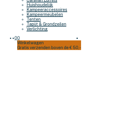
Caravan Luifels
Huishoudelijk
Kampeeraccessoires
Kampeermeubelen
Tenten
Tapijt & Grondzeilen
Verlichting
0
0
Winkelwagen
Gratis verzenden boven de € 50,-