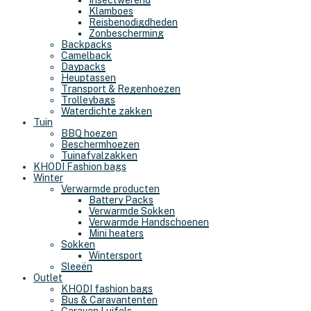
Insectwerend
Klamboes
Reisbenodigdheden
Zonbescherming
Backpacks
Camelback
Daypacks
Heuptassen
Transport & Regenhoezen
Trolleybags
Waterdichte zakken
Tuin
BBQ hoezen
Beschermhoezen
Tuinafvalzakken
KHODI Fashion bags
Winter
Verwarmde producten
Battery Packs
Verwarmde Sokken
Verwarmde Handschoenen
Mini heaters
Sokken
Wintersport
Sleeën
Outlet
KHODI fashion bags
Bus & Caravantenten