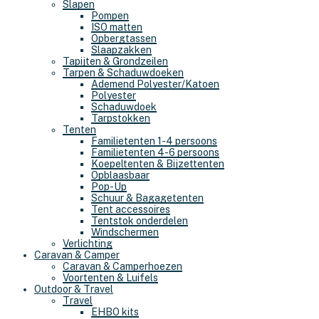
Slapen
Pompen
ISO matten
Opbergtassen
Slaapzakken
Tapijten & Grondzeilen
Tarpen & Schaduwdoeken
Ademend Polyester/Katoen
Polyester
Schaduwdoek
Tarpstokken
Tenten
Familietenten 1-4 persoons
Familietenten 4-6 persoons
Koepeltenten & Bijzettenten
Opblaasbaar
Pop-Up
Schuur & Bagagetenten
Tent accessoires
Tentstok onderdelen
Windschermen
Verlichting
Caravan & Camper
Caravan & Camperhoezen
Voortenten & Luifels
Outdoor & Travel
Travel
EHBO kits