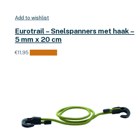
Add to wishlist
Eurotrail – Snelspanners met haak –
5 mm x 20 cm
€
11,95
Lees verder