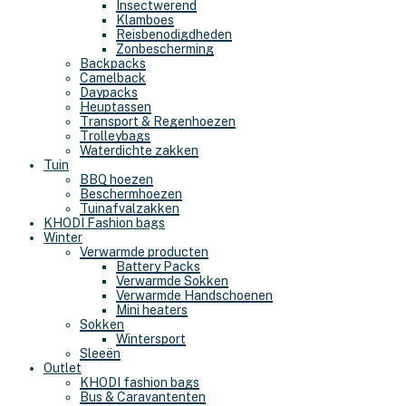
Insectwerend
Klamboes
Reisbenodigdheden
Zonbescherming
Backpacks
Camelback
Daypacks
Heuptassen
Transport & Regenhoezen
Trolleybags
Waterdichte zakken
Tuin
BBQ hoezen
Beschermhoezen
Tuinafvalzakken
KHODI Fashion bags
Winter
Verwarmde producten
Battery Packs
Verwarmde Sokken
Verwarmde Handschoenen
Mini heaters
Sokken
Wintersport
Sleeën
Outlet
KHODI fashion bags
Bus & Caravantenten