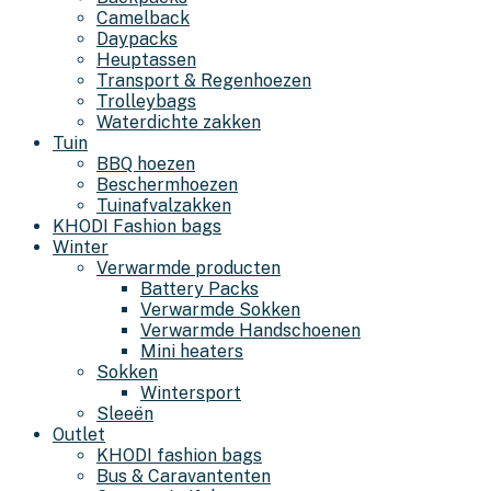
Camelback
Daypacks
Heuptassen
Transport & Regenhoezen
Trolleybags
Waterdichte zakken
Tuin
BBQ hoezen
Beschermhoezen
Tuinafvalzakken
KHODI Fashion bags
Winter
Verwarmde producten
Battery Packs
Verwarmde Sokken
Verwarmde Handschoenen
Mini heaters
Sokken
Wintersport
Sleeën
Outlet
KHODI fashion bags
Bus & Caravantenten