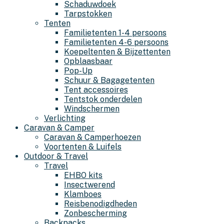
Schaduwdoek
Tarpstokken
Tenten
Familietenten 1-4 persoons
Familietenten 4-6 persoons
Koepeltenten & Bijzettenten
Opblaasbaar
Pop-Up
Schuur & Bagagetenten
Tent accessoires
Tentstok onderdelen
Windschermen
Verlichting
Caravan & Camper
Caravan & Camperhoezen
Voortenten & Luifels
Outdoor & Travel
Travel
EHBO kits
Insectwerend
Klamboes
Reisbenodigdheden
Zonbescherming
Backpacks