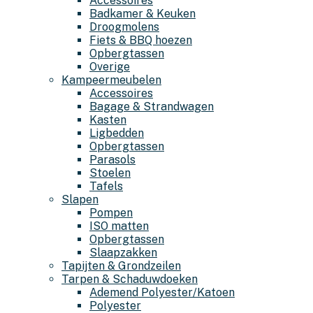
Accessoires
Badkamer & Keuken
Droogmolens
Fiets & BBQ hoezen
Opbergtassen
Overige
Kampeermeubelen
Accessoires
Bagage & Strandwagen
Kasten
Ligbedden
Opbergtassen
Parasols
Stoelen
Tafels
Slapen
Pompen
ISO matten
Opbergtassen
Slaapzakken
Tapijten & Grondzeilen
Tarpen & Schaduwdoeken
Ademend Polyester/Katoen
Polyester