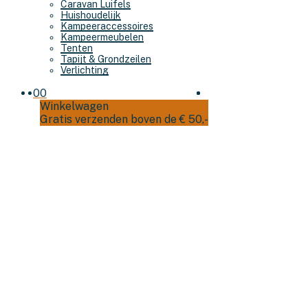
Caravan Luifels
Huishoudelijk
Kampeeraccessoires
Kampeermeubelen
Tenten
Tapijt & Grondzeilen
Verlichting
0
0
Winkelwagen
Gratis verzenden boven de € 50,-