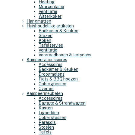
Heating
Muggenlamp
Ventilatie
Waterkoker
Hangmatten
Huishoudelijke artikelen
Badkamer & Keuken
Glazen
Koken
Tafelservies
Ventilatie
Voorraadboxen & Jerrycans
Kampeeraccessoires
Accessoires
Badkamer & Keuken
Droogmolens
Fiets & BBQ hoezen
Opbergtassen
Overige
Kampeermeubelen
Accessoires
Bagage & Strandwagen
Kasten
Ligbedden
Opbergtassen
Parasols
Stoelen
Tafels