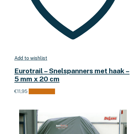
Add to wishlist
Eurotrail – Snelspanners met haak –
5 mm x 20 cm
€
11,95
Lees verder