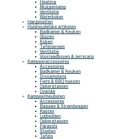
Heating
Muggenlamp
Ventilatie
Waterkoker
Hangmatten
Huishoudelijke artikelen
Badkamer & Keuken
Glazen
Koken
Tafelservies
Ventilatie
Voorraadboxen & Jerrycans
Kampeeraccessoires
Accessoires
Badkamer & Keuken
Droogmolens
Fiets & BBQ hoezen
Opbergtassen
Overige
Kampeermeubelen
Accessoires
Bagage & Strandwagen
Kasten
Ligbedden
Opbergtassen
Parasols
Stoelen
Tafels