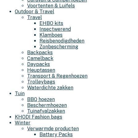
Voortenten & Luifels
Outdoor & Travel
Travel
EHBO kits
Insectwerend
Klamboes
Reisbenodigdheden
Zonbescherming
Backpacks
Camelback
Daypacks
Heuptassen
Transport & Regenhoezen
Trolleybags
Waterdichte zakken
Tuin
BBQ hoezen
Beschermhoezen
Tuinafvalzakken
KHODI Fashion bags
Winter
Verwarmde producten
Battery Packs