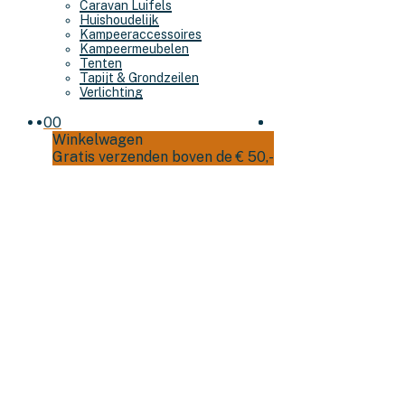
Caravan Luifels
Huishoudelijk
Kampeeraccessoires
Kampeermeubelen
Tenten
Tapijt & Grondzeilen
Verlichting
0
0
Winkelwagen
Gratis verzenden boven de € 50,-