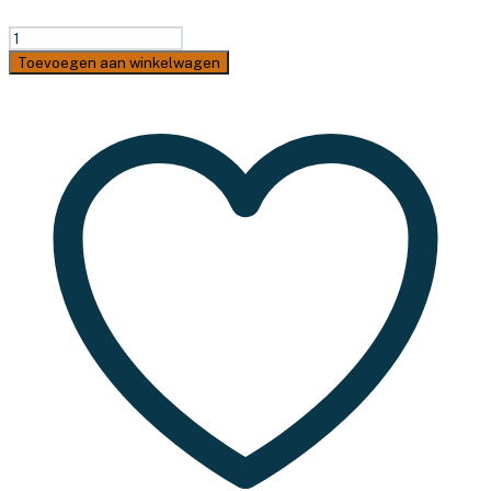
Campsite
Tentframetas
Toevoegen aan winkelwagen
Basic
-
Met
rits
aantal