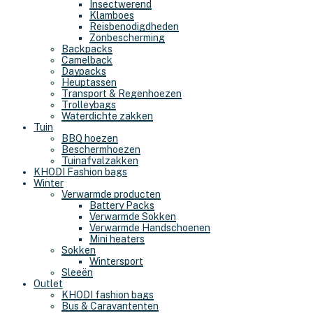
Insectwerend
Klamboes
Reisbenodigdheden
Zonbescherming
Backpacks
Camelback
Daypacks
Heuptassen
Transport & Regenhoezen
Trolleybags
Waterdichte zakken
Tuin
BBQ hoezen
Beschermhoezen
Tuinafvalzakken
KHODI Fashion bags
Winter
Verwarmde producten
Battery Packs
Verwarmde Sokken
Verwarmde Handschoenen
Mini heaters
Sokken
Wintersport
Sleeën
Outlet
KHODI fashion bags
Bus & Caravantenten