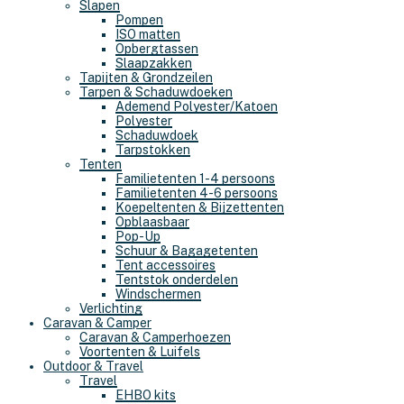
Slapen
Pompen
ISO matten
Opbergtassen
Slaapzakken
Tapijten & Grondzeilen
Tarpen & Schaduwdoeken
Ademend Polyester/Katoen
Polyester
Schaduwdoek
Tarpstokken
Tenten
Familietenten 1-4 persoons
Familietenten 4-6 persoons
Koepeltenten & Bijzettenten
Opblaasbaar
Pop-Up
Schuur & Bagagetenten
Tent accessoires
Tentstok onderdelen
Windschermen
Verlichting
Caravan & Camper
Caravan & Camperhoezen
Voortenten & Luifels
Outdoor & Travel
Travel
EHBO kits