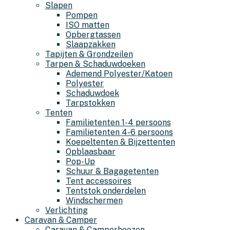
Slapen
Pompen
ISO matten
Opbergtassen
Slaapzakken
Tapijten & Grondzeilen
Tarpen & Schaduwdoeken
Ademend Polyester/Katoen
Polyester
Schaduwdoek
Tarpstokken
Tenten
Familietenten 1-4 persoons
Familietenten 4-6 persoons
Koepeltenten & Bijzettenten
Opblaasbaar
Pop-Up
Schuur & Bagagetenten
Tent accessoires
Tentstok onderdelen
Windschermen
Verlichting
Caravan & Camper
Caravan & Camperhoezen