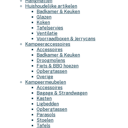
Hangmatten
Huishoudelijke artikelen
Badkamer & Keuken
Glazen
Koken
Tafelservies
Ventilatie
Voorraadboxen & Jerrycans
Kampeeraccessoires
Accessoires
Badkamer & Keuken
Droogmolens
Fiets & BBQ hoezen
Opbergtassen
Overige
Kampeermeubelen
Accessoires
Bagage & Strandwagen
Kasten
Ligbedden
Opbergtassen
Parasols
Stoelen
Tafels