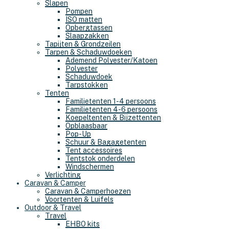
Slapen
Pompen
ISO matten
Opbergtassen
Slaapzakken
Tapijten & Grondzeilen
Tarpen & Schaduwdoeken
Ademend Polyester/Katoen
Polyester
Schaduwdoek
Tarpstokken
Tenten
Familietenten 1-4 persoons
Familietenten 4-6 persoons
Koepeltenten & Bijzettenten
Opblaasbaar
Pop-Up
Schuur & Bagagetenten
Tent accessoires
Tentstok onderdelen
Windschermen
Verlichting
Caravan & Camper
Caravan & Camperhoezen
Voortenten & Luifels
Outdoor & Travel
Travel
EHBO kits