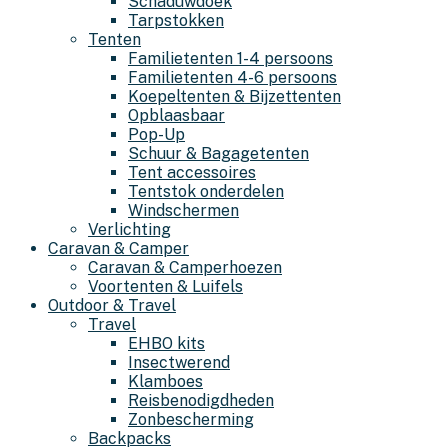
Schaduwdoek
Tarpstokken
Tenten
Familietenten 1-4 persoons
Familietenten 4-6 persoons
Koepeltenten & Bijzettenten
Opblaasbaar
Pop-Up
Schuur & Bagagetenten
Tent accessoires
Tentstok onderdelen
Windschermen
Verlichting
Caravan & Camper
Caravan & Camperhoezen
Voortenten & Luifels
Outdoor & Travel
Travel
EHBO kits
Insectwerend
Klamboes
Reisbenodigdheden
Zonbescherming
Backpacks