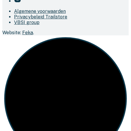
Algemene voorwaarden
Privacybeleid Trailstore
VBSI group
Website:
Feka
.