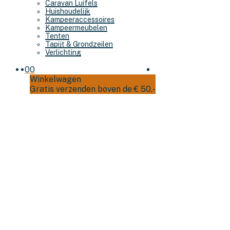
Caravan Luifels
Huishoudelijk
Kampeeraccessoires
Kampeermeubelen
Tenten
Tapijt & Grondzeilen
Verlichting
0
0
Winkelwagen
Gratis verzenden boven de € 50,-