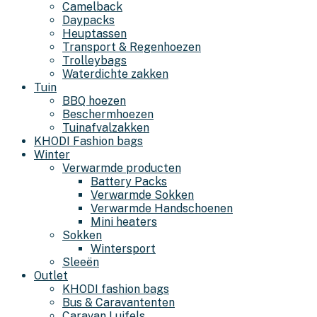
Camelback
Daypacks
Heuptassen
Transport & Regenhoezen
Trolleybags
Waterdichte zakken
Tuin
BBQ hoezen
Beschermhoezen
Tuinafvalzakken
KHODI Fashion bags
Winter
Verwarmde producten
Battery Packs
Verwarmde Sokken
Verwarmde Handschoenen
Mini heaters
Sokken
Wintersport
Sleeën
Outlet
KHODI fashion bags
Bus & Caravantenten
Caravan Luifels