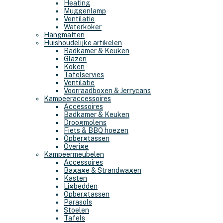
Heating
Muggenlamp
Ventilatie
Waterkoker
Hangmatten
Huishoudelijke artikelen
Badkamer & Keuken
Glazen
Koken
Tafelservies
Ventilatie
Voorraadboxen & Jerrycans
Kampeeraccessoires
Accessoires
Badkamer & Keuken
Droogmolens
Fiets & BBQ hoezen
Opbergtassen
Overige
Kampeermeubelen
Accessoires
Bagage & Strandwagen
Kasten
Ligbedden
Opbergtassen
Parasols
Stoelen
Tafels