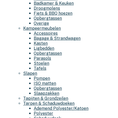
Badkamer & Keuken
Droogmolens
Fiets & BBQ hoezen
Opbergtassen
Overige
Kampeermeubelen
Accessoires
Bagage & Strandwagen
Kasten
Ligbedden
Opbergtassen
Parasols
Stoelen
Tafels
Slapen
Pompen
ISO matten
Opbergtassen
Slaapzakken
Tapijten & Grondzeilen
Tarpen & Schaduwdoeken
Ademend Polyester/Katoen
Polyester