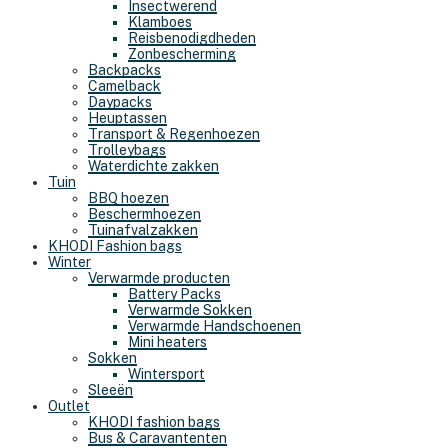
Insectwerend
Klamboes
Reisbenodigdheden
Zonbescherming
Backpacks
Camelback
Daypacks
Heuptassen
Transport & Regenhoezen
Trolleybags
Waterdichte zakken
Tuin
BBQ hoezen
Beschermhoezen
Tuinafvalzakken
KHODI Fashion bags
Winter
Verwarmde producten
Battery Packs
Verwarmde Sokken
Verwarmde Handschoenen
Mini heaters
Sokken
Wintersport
Sleeën
Outlet
KHODI fashion bags
Bus & Caravantenten