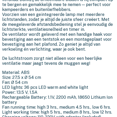
te bergen en gemakkelijk mee te nemen — perfect voor
kampeerders en buitenliefhebbers.
Voorzien van een geïntegreerde lamp met meerdere
lichtstanden, zodat je altijd de juiste sfeer creëert. Met
de meegeleverde afstandsbediening stel je eenvoudig de
lichtsterkte, ventilatiesnelheid en timer in.
De ventilator wordt geleverd met een handige haak voor
bevestiging aan een tentstok en een montageplaat voor
bevestiging aan het plafond. Zo geniet je altijd van
verkoeling én verlichting, waar je ook bent.
De luchtstroom zorgt niet alleen voor een heerlijke
ventilatie maar jaagt tevens de muggen weg!
Material: ABS
Size: 27,5 x Ø 54 cm
Fan: Ø 54 cm
LED lights: 36 pcs LED warm and white light
Power: 13.5 V, 1.5A
Rechargeable Battery: 1.1V, 2200 mAh, 18650 Lithium Ion
battery
Fan running time: high 3 hrs., medium 4.5 hrs., low 6 hrs.
Light working time: high 5 hrs., medium 8 hrs., low 12 hrs.