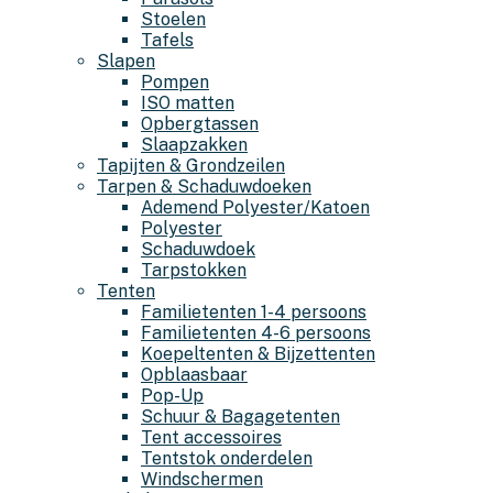
Stoelen
Tafels
Slapen
Pompen
ISO matten
Opbergtassen
Slaapzakken
Tapijten & Grondzeilen
Tarpen & Schaduwdoeken
Ademend Polyester/Katoen
Polyester
Schaduwdoek
Tarpstokken
Tenten
Familietenten 1-4 persoons
Familietenten 4-6 persoons
Koepeltenten & Bijzettenten
Opblaasbaar
Pop-Up
Schuur & Bagagetenten
Tent accessoires
Tentstok onderdelen
Windschermen