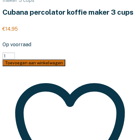
maker 3 cups
Cubana percolator koffie maker 3 cups
€
14,95
Op voorraad
Cubana
percolator
Toevoegen aan winkelwagen
koffie
maker
3
cups
aantal