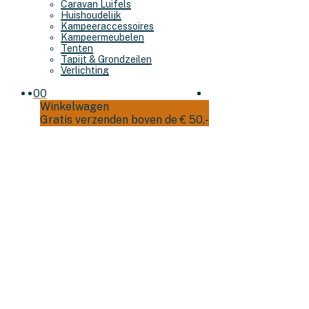
Caravan Luifels
Huishoudelijk
Kampeeraccessoires
Kampeermeubelen
Tenten
Tapijt & Grondzeilen
Verlichting
0
0
Winkelwagen
Gratis verzenden boven de € 50,-