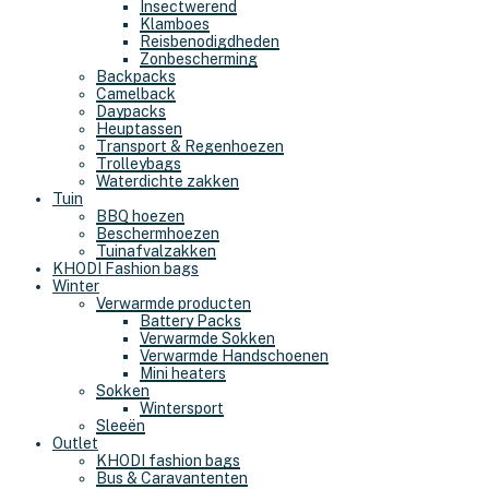
Insectwerend
Klamboes
Reisbenodigdheden
Zonbescherming
Backpacks
Camelback
Daypacks
Heuptassen
Transport & Regenhoezen
Trolleybags
Waterdichte zakken
Tuin
BBQ hoezen
Beschermhoezen
Tuinafvalzakken
KHODI Fashion bags
Winter
Verwarmde producten
Battery Packs
Verwarmde Sokken
Verwarmde Handschoenen
Mini heaters
Sokken
Wintersport
Sleeën
Outlet
KHODI fashion bags
Bus & Caravantenten