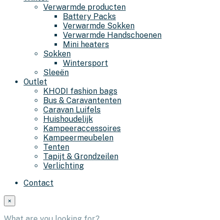
Verwarmde producten
Battery Packs
Verwarmde Sokken
Verwarmde Handschoenen
Mini heaters
Sokken
Wintersport
Sleeën
Outlet
KHODI fashion bags
Bus & Caravantenten
Caravan Luifels
Huishoudelijk
Kampeeraccessoires
Kampeermeubelen
Tenten
Tapijt & Grondzeilen
Verlichting
Contact
×
What are you looking for?