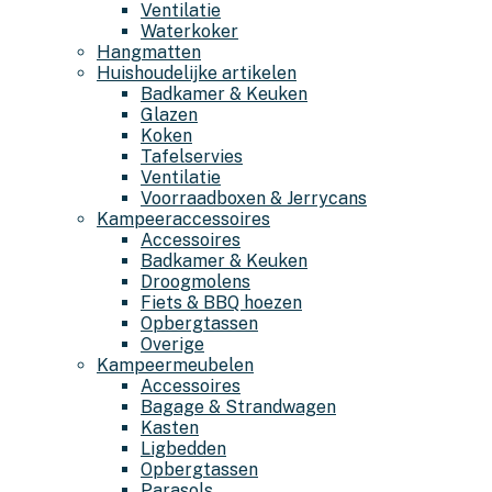
Ventilatie
Waterkoker
Hangmatten
Huishoudelijke artikelen
Badkamer & Keuken
Glazen
Koken
Tafelservies
Ventilatie
Voorraadboxen & Jerrycans
Kampeeraccessoires
Accessoires
Badkamer & Keuken
Droogmolens
Fiets & BBQ hoezen
Opbergtassen
Overige
Kampeermeubelen
Accessoires
Bagage & Strandwagen
Kasten
Ligbedden
Opbergtassen
Parasols