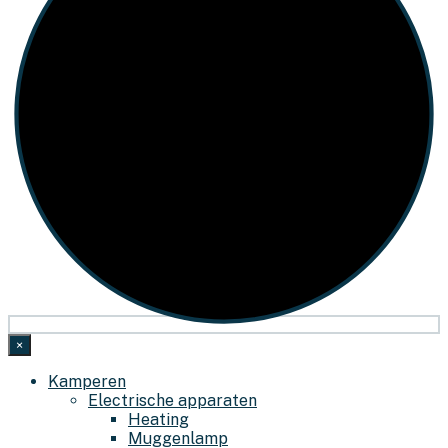
×
Kamperen
Electrische apparaten
Heating
Muggenlamp