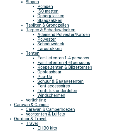
Slapen
Pompen
ISO matten
Opbergtassen
Slaapzakken
Tapijten & Grondzeilen
Tarpen & Schaduwdoeken
Ademend Polyester/Katoen
Polyester
Schaduwdoek
Tarpstokken
Tenten
Familietenten 1-4 persoons
Familietenten 4-6 persoons
Koepeltenten & Bijzettenten
Opblaasbaar
Pop-Up
Schuur & Bagagetenten
Tent accessoires
Tentstok onderdelen
Windschermen
Verlichting
Caravan & Camper
Caravan & Camperhoezen
Voortenten & Luifels
Outdoor & Travel
Travel
EHBO kits