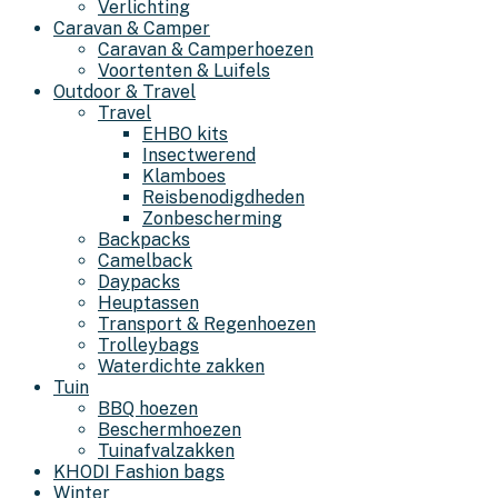
Verlichting
Caravan & Camper
Caravan & Camperhoezen
Voortenten & Luifels
Outdoor & Travel
Travel
EHBO kits
Insectwerend
Klamboes
Reisbenodigdheden
Zonbescherming
Backpacks
Camelback
Daypacks
Heuptassen
Transport & Regenhoezen
Trolleybags
Waterdichte zakken
Tuin
BBQ hoezen
Beschermhoezen
Tuinafvalzakken
KHODI Fashion bags
Winter