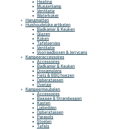
Heating
Muggenlamp
Ventilatie
Waterkoker
Hangmatten
Huishoudelijke artikelen
Badkamer & Keuken
Glazen
Koken
Tafelservies
Ventilatie
Voorraadboxen & Jerrycans
Kampeeraccessoires
Accessoires
Badkamer & Keuken
Droogmolens
Fiets & BBQ hoezen
Opbergtassen
Overige
Kampeermeubelen
Accessoires
Bagage & Strandwagen
Kasten
Ligbedden
Opbergtassen
Parasols
Stoelen
Tafels