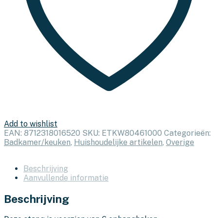
Add to wishlist
EAN:
8712318016520
SKU:
ETKW80461000
Categorieën:
Badkamer/keuken
,
Huishoudelijke artikelen
,
Overige
Beschrijving
Aanvullende informatie
Beschrijving