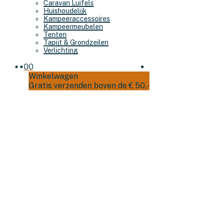
Caravan Luifels
Huishoudelijk
Kampeeraccessoires
Kampeermeubelen
Tenten
Tapijt & Grondzeilen
Verlichting
0
0
Winkelwagen
Gratis verzenden boven de € 50,-