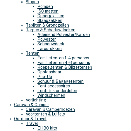
Slapen
Pompen
ISO matten
Opbergtassen
Slaapzakken
Tapijten & Grondzeilen
Tarpen & Schaduwdoeken
Ademend Polyester/Katoen
Polyester
Schaduwdoek
Tarpstokken
Tenten
Familietenten 1-4 persoons
Familietenten 4-6 persoons
Koepeltenten & Bijzettenten
Opblaasbaar
Pop-Up
Schuur & Bagagetenten
Tent accessoires
Tentstok onderdelen
Windschermen
Verlichting
Caravan & Camper
Caravan & Camperhoezen
Voortenten & Luifels
Outdoor & Travel
Travel
EHBO kits