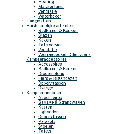
Heating
Muggenlamp
Ventilatie
Waterkoker
Hangmatten
Huishoudelijke artikelen
Badkamer & Keuken
Glazen
Koken
Tafelservies
Ventilatie
Voorraadboxen & Jerrycans
Kampeeraccessoires
Accessoires
Badkamer & Keuken
Droogmolens
Fiets & BBQ hoezen
Opbergtassen
Overige
Kampeermeubelen
Accessoires
Bagage & Strandwagen
Kasten
Ligbedden
Opbergtassen
Parasols
Stoelen
Tafels