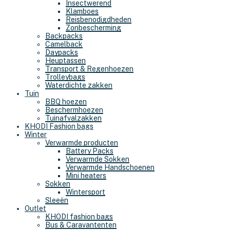
Insectwerend
Klamboes
Reisbenodigdheden
Zonbescherming
Backpacks
Camelback
Daypacks
Heuptassen
Transport & Regenhoezen
Trolleybags
Waterdichte zakken
Tuin
BBQ hoezen
Beschermhoezen
Tuinafvalzakken
KHODI Fashion bags
Winter
Verwarmde producten
Battery Packs
Verwarmde Sokken
Verwarmde Handschoenen
Mini heaters
Sokken
Wintersport
Sleeën
Outlet
KHODI fashion bags
Bus & Caravantenten