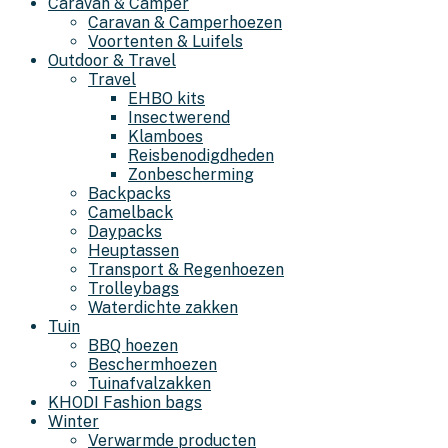
Caravan & Camper
Caravan & Camperhoezen
Voortenten & Luifels
Outdoor & Travel
Travel
EHBO kits
Insectwerend
Klamboes
Reisbenodigdheden
Zonbescherming
Backpacks
Camelback
Daypacks
Heuptassen
Transport & Regenhoezen
Trolleybags
Waterdichte zakken
Tuin
BBQ hoezen
Beschermhoezen
Tuinafvalzakken
KHODI Fashion bags
Winter
Verwarmde producten