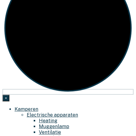
×
Kamperen
Electrische apparaten
Heating
Muggenlamp
Ventilatie