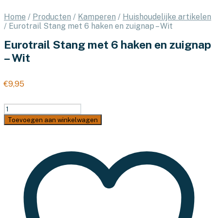
Home
/
Producten
/
Kamperen
/
Huishoudelijke artikelen
/
Eurotrail Stang met 6 haken en zuignap – Wit
Eurotrail Stang met 6 haken en zuignap
– Wit
€
9,95
Eurotrail
Stang
Toevoegen aan winkelwagen
met
6
haken
en
zuignap
-
Wit
aantal