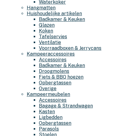
Waterkoker
Hangmatten
Huishoudelijke artikelen
Badkamer & Keuken
Glazen
Koken
Tafelservies
Ventilatie
Voorraadboxen & Jerrycans
Kampeeraccessoires
Accessoires
Badkamer & Keuken
Droogmolens
Fiets & BBQ hoezen
Opbergtassen
Overige
Kampeermeubelen
Accessoires
Bagage & Strandwagen
Kasten
Ligbedden
Opbergtassen
Parasols
Stoelen