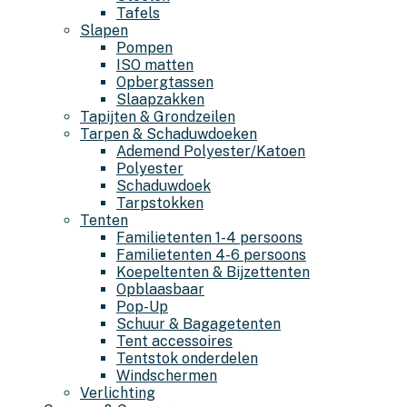
Tafels
Slapen
Pompen
ISO matten
Opbergtassen
Slaapzakken
Tapijten & Grondzeilen
Tarpen & Schaduwdoeken
Ademend Polyester/Katoen
Polyester
Schaduwdoek
Tarpstokken
Tenten
Familietenten 1-4 persoons
Familietenten 4-6 persoons
Koepeltenten & Bijzettenten
Opblaasbaar
Pop-Up
Schuur & Bagagetenten
Tent accessoires
Tentstok onderdelen
Windschermen
Verlichting