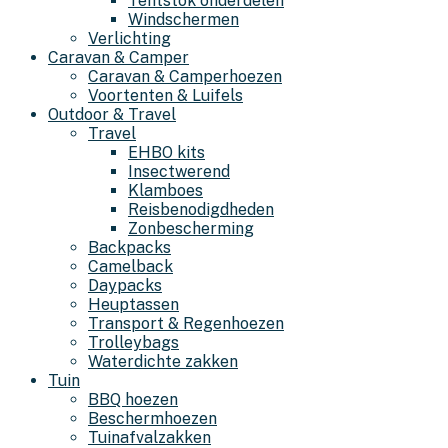
Tentstok onderdelen
Windschermen
Verlichting
Caravan & Camper
Caravan & Camperhoezen
Voortenten & Luifels
Outdoor & Travel
Travel
EHBO kits
Insectwerend
Klamboes
Reisbenodigdheden
Zonbescherming
Backpacks
Camelback
Daypacks
Heuptassen
Transport & Regenhoezen
Trolleybags
Waterdichte zakken
Tuin
BBQ hoezen
Beschermhoezen
Tuinafvalzakken