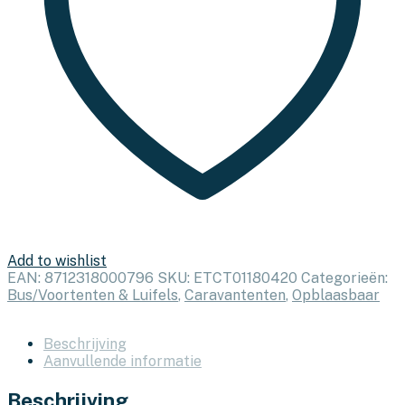
Add to wishlist
EAN:
8712318000796
SKU:
ETCT01180420
Categorieën:
Bus/Voortenten & Luifels
,
Caravantenten
,
Opblaasbaar
Beschrijving
Aanvullende informatie
Beschrijving