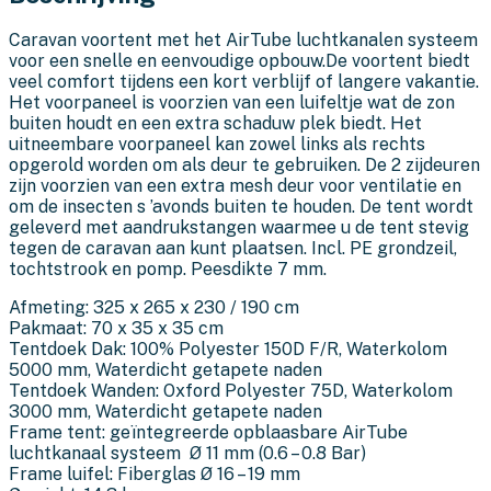
Caravan voortent met het AirTube luchtkanalen systeem
voor een snelle en eenvoudige opbouw.De voortent biedt
veel comfort tijdens een kort verblijf of langere vakantie.
Het voorpaneel is voorzien van een luifeltje wat de zon
buiten houdt en een extra schaduw plek biedt. Het
uitneembare voorpaneel kan zowel links als rechts
opgerold worden om als deur te gebruiken. De 2 zijdeuren
zijn voorzien van een extra mesh deur voor ventilatie en
om de insecten s ’avonds buiten te houden. De tent wordt
geleverd met aandrukstangen waarmee u de tent stevig
tegen de caravan aan kunt plaatsen. Incl. PE grondzeil,
tochtstrook en pomp. Peesdikte 7 mm.
Afmeting: 325 x 265 x 230 / 190 cm
Pakmaat: 70 x 35 x 35 cm
Tentdoek Dak: 100% Polyester 150D F/R, Waterkolom
5000 mm, Waterdicht getapete naden
Tentdoek Wanden: Oxford Polyester 75D, Waterkolom
3000 mm, Waterdicht getapete naden
Frame tent: geïntegreerde opblaasbare AirTube
luchtkanaal systeem Ø 11 mm (0.6 – 0.8 Bar)
Frame luifel: Fiberglas Ø 16 – 19 mm