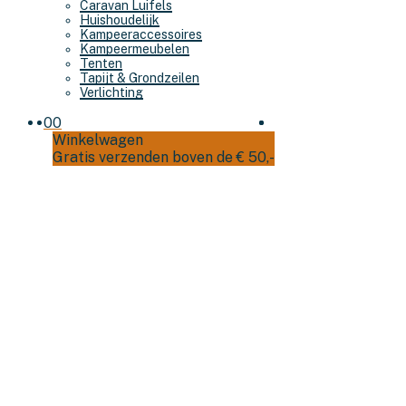
Caravan Luifels
Huishoudelijk
Kampeeraccessoires
Kampeermeubelen
Tenten
Tapijt & Grondzeilen
Verlichting
0
0
Winkelwagen
Gratis verzenden boven de € 50,-