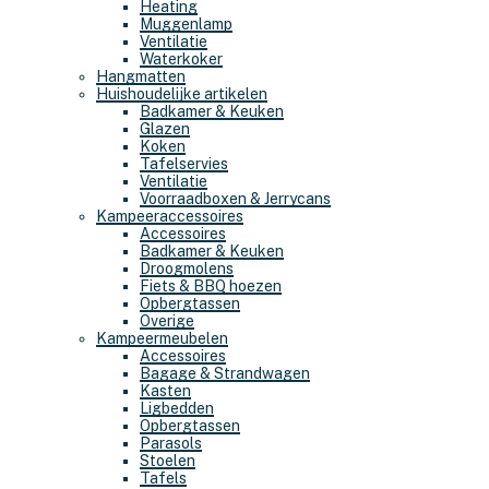
Heating
Muggenlamp
Ventilatie
Waterkoker
Hangmatten
Huishoudelijke artikelen
Badkamer & Keuken
Glazen
Koken
Tafelservies
Ventilatie
Voorraadboxen & Jerrycans
Kampeeraccessoires
Accessoires
Badkamer & Keuken
Droogmolens
Fiets & BBQ hoezen
Opbergtassen
Overige
Kampeermeubelen
Accessoires
Bagage & Strandwagen
Kasten
Ligbedden
Opbergtassen
Parasols
Stoelen
Tafels