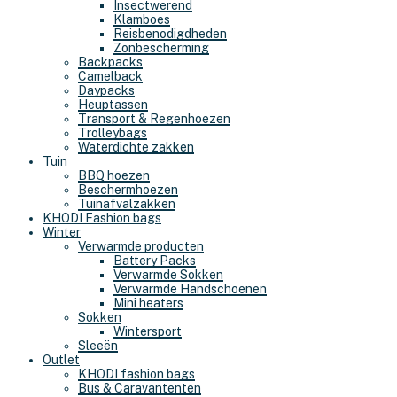
Insectwerend
Klamboes
Reisbenodigdheden
Zonbescherming
Backpacks
Camelback
Daypacks
Heuptassen
Transport & Regenhoezen
Trolleybags
Waterdichte zakken
Tuin
BBQ hoezen
Beschermhoezen
Tuinafvalzakken
KHODI Fashion bags
Winter
Verwarmde producten
Battery Packs
Verwarmde Sokken
Verwarmde Handschoenen
Mini heaters
Sokken
Wintersport
Sleeën
Outlet
KHODI fashion bags
Bus & Caravantenten