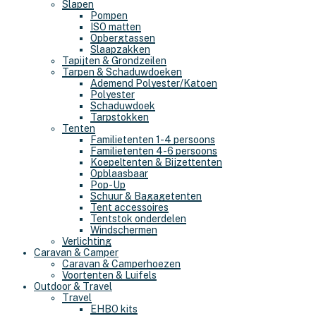
Slapen
Pompen
ISO matten
Opbergtassen
Slaapzakken
Tapijten & Grondzeilen
Tarpen & Schaduwdoeken
Ademend Polyester/Katoen
Polyester
Schaduwdoek
Tarpstokken
Tenten
Familietenten 1-4 persoons
Familietenten 4-6 persoons
Koepeltenten & Bijzettenten
Opblaasbaar
Pop-Up
Schuur & Bagagetenten
Tent accessoires
Tentstok onderdelen
Windschermen
Verlichting
Caravan & Camper
Caravan & Camperhoezen
Voortenten & Luifels
Outdoor & Travel
Travel
EHBO kits