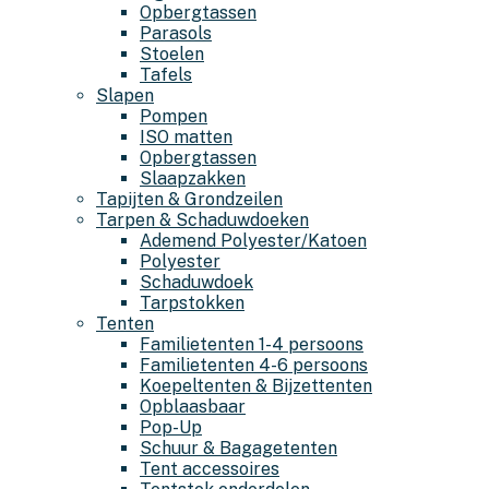
Opbergtassen
Parasols
Stoelen
Tafels
Slapen
Pompen
ISO matten
Opbergtassen
Slaapzakken
Tapijten & Grondzeilen
Tarpen & Schaduwdoeken
Ademend Polyester/Katoen
Polyester
Schaduwdoek
Tarpstokken
Tenten
Familietenten 1-4 persoons
Familietenten 4-6 persoons
Koepeltenten & Bijzettenten
Opblaasbaar
Pop-Up
Schuur & Bagagetenten
Tent accessoires