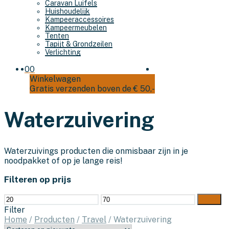
Caravan Luifels
Huishoudelijk
Kampeeraccessoires
Kampeermeubelen
Tenten
Tapijt & Grondzeilen
Verlichting
0
0
Winkelwagen
Gratis verzenden boven de € 50,-
Waterzuivering
Waterzuivings producten die onmisbaar zijn in je
noodpakket of op je lange reis!
Filteren op prijs
Min.
Max.
Filter
prijs
prijs
Filter
Home
/
Producten
/
Travel
/
Waterzuivering