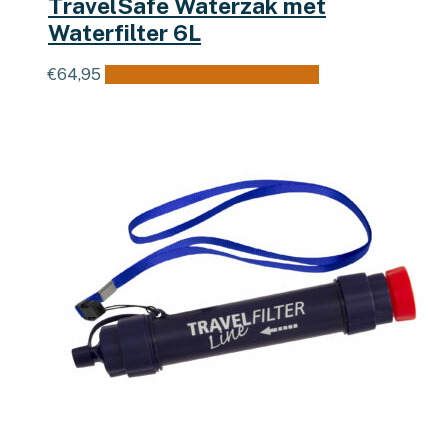
TravelSafe Waterzak met
Waterfilter 6L
€
64,95
Toevoegen aan winkelwagen