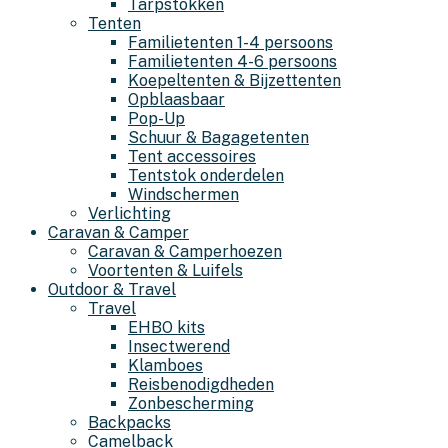
Tarpstokken
Tenten
Familietenten 1-4 persoons
Familietenten 4-6 persoons
Koepeltenten & Bijzettenten
Opblaasbaar
Pop-Up
Schuur & Bagagetenten
Tent accessoires
Tentstok onderdelen
Windschermen
Verlichting
Caravan & Camper
Caravan & Camperhoezen
Voortenten & Luifels
Outdoor & Travel
Travel
EHBO kits
Insectwerend
Klamboes
Reisbenodigdheden
Zonbescherming
Backpacks
Camelback