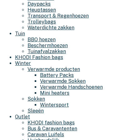
Daypacks
Heuptassen
Transport & Regenhoezen
Trolleybags
Waterdichte zakken
Tuin
BBQ hoezen
Beschermhoezen
Tuinafvalzakken
KHODI Fashion bags
Winter
Verwarmde producten
Battery Packs
Verwarmde Sokken
Verwarmde Handschoenen
Mini heaters
Sokken
Wintersport
Sleeën
Outlet
KHODI fashion bags
Bus & Caravantenten
Caravan Luifels