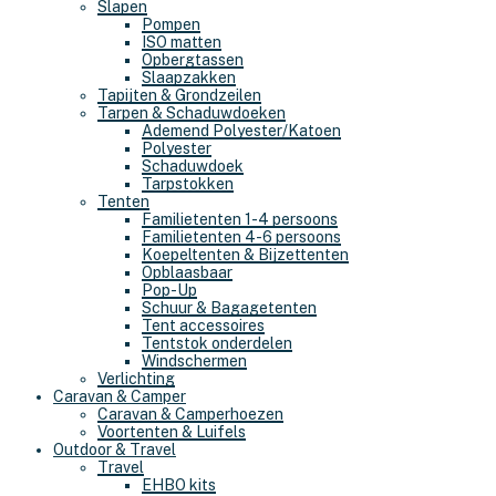
Slapen
Pompen
ISO matten
Opbergtassen
Slaapzakken
Tapijten & Grondzeilen
Tarpen & Schaduwdoeken
Ademend Polyester/Katoen
Polyester
Schaduwdoek
Tarpstokken
Tenten
Familietenten 1-4 persoons
Familietenten 4-6 persoons
Koepeltenten & Bijzettenten
Opblaasbaar
Pop-Up
Schuur & Bagagetenten
Tent accessoires
Tentstok onderdelen
Windschermen
Verlichting
Caravan & Camper
Caravan & Camperhoezen
Voortenten & Luifels
Outdoor & Travel
Travel
EHBO kits