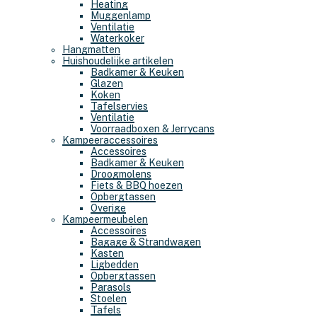
Heating
Muggenlamp
Ventilatie
Waterkoker
Hangmatten
Huishoudelijke artikelen
Badkamer & Keuken
Glazen
Koken
Tafelservies
Ventilatie
Voorraadboxen & Jerrycans
Kampeeraccessoires
Accessoires
Badkamer & Keuken
Droogmolens
Fiets & BBQ hoezen
Opbergtassen
Overige
Kampeermeubelen
Accessoires
Bagage & Strandwagen
Kasten
Ligbedden
Opbergtassen
Parasols
Stoelen
Tafels