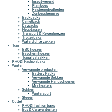
Insectwerend
Klamboes
Reisbenodigdheden
Zonbescherming
Backpacks
Camelback
Daypacks
Heuptassen
Transport & Regenhoezen
Trolleybags
Waterdichte zakken
Tuin
BBQ hoezen
Beschermhoezen
Tuinafvalzakken
KHODI Fashion bags
Winter
Verwarmde producten
Battery Packs
Verwarmde Sokken
Verwarmde Handschoenen
Mini heaters
Sokken
Wintersport
Sleeën
Outlet
KHODI fashion bags
Bus & Caravantenten