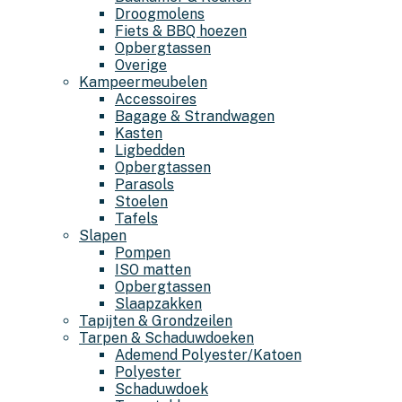
Droogmolens
Fiets & BBQ hoezen
Opbergtassen
Overige
Kampeermeubelen
Accessoires
Bagage & Strandwagen
Kasten
Ligbedden
Opbergtassen
Parasols
Stoelen
Tafels
Slapen
Pompen
ISO matten
Opbergtassen
Slaapzakken
Tapijten & Grondzeilen
Tarpen & Schaduwdoeken
Ademend Polyester/Katoen
Polyester
Schaduwdoek