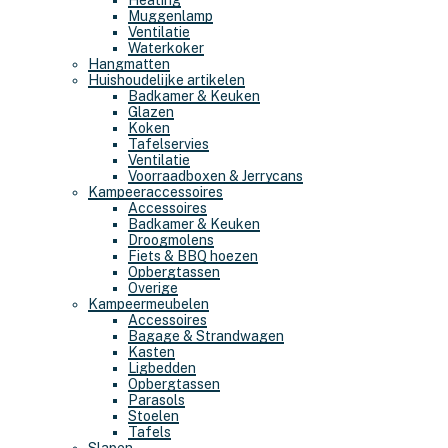
Heating
Muggenlamp
Ventilatie
Waterkoker
Hangmatten
Huishoudelijke artikelen
Badkamer & Keuken
Glazen
Koken
Tafelservies
Ventilatie
Voorraadboxen & Jerrycans
Kampeeraccessoires
Accessoires
Badkamer & Keuken
Droogmolens
Fiets & BBQ hoezen
Opbergtassen
Overige
Kampeermeubelen
Accessoires
Bagage & Strandwagen
Kasten
Ligbedden
Opbergtassen
Parasols
Stoelen
Tafels