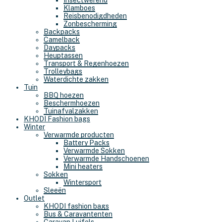
Insectwerend
Klamboes
Reisbenodigdheden
Zonbescherming
Backpacks
Camelback
Daypacks
Heuptassen
Transport & Regenhoezen
Trolleybags
Waterdichte zakken
Tuin
BBQ hoezen
Beschermhoezen
Tuinafvalzakken
KHODI Fashion bags
Winter
Verwarmde producten
Battery Packs
Verwarmde Sokken
Verwarmde Handschoenen
Mini heaters
Sokken
Wintersport
Sleeën
Outlet
KHODI fashion bags
Bus & Caravantenten