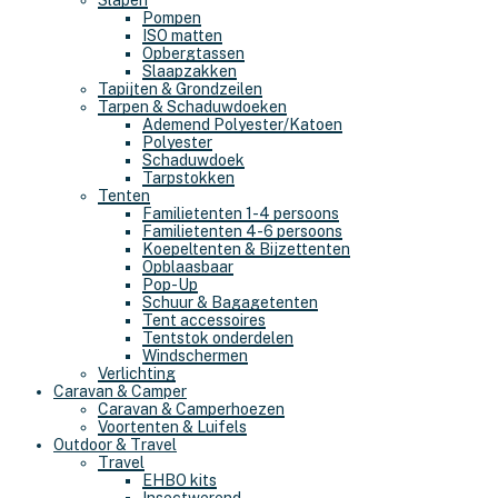
Slapen
Pompen
ISO matten
Opbergtassen
Slaapzakken
Tapijten & Grondzeilen
Tarpen & Schaduwdoeken
Ademend Polyester/Katoen
Polyester
Schaduwdoek
Tarpstokken
Tenten
Familietenten 1-4 persoons
Familietenten 4-6 persoons
Koepeltenten & Bijzettenten
Opblaasbaar
Pop-Up
Schuur & Bagagetenten
Tent accessoires
Tentstok onderdelen
Windschermen
Verlichting
Caravan & Camper
Caravan & Camperhoezen
Voortenten & Luifels
Outdoor & Travel
Travel
EHBO kits