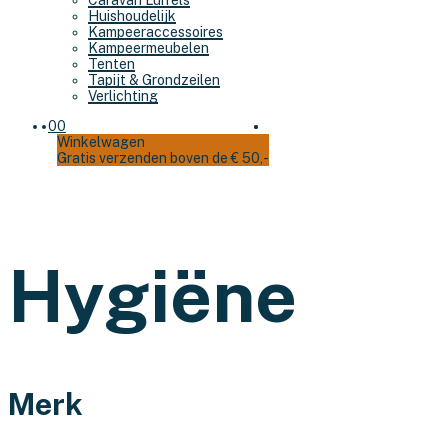
Caravan Luifels
Huishoudelijk
Kampeeraccessoires
Kampeermeubelen
Tenten
Tapijt & Grondzeilen
Verlichting
0
0
Winkelwagen
Gratis verzenden boven de € 50,-
Hygiëne
Merk