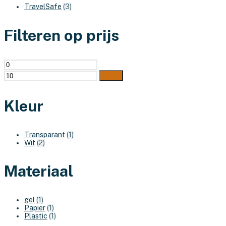
TravelSafe
(3)
Filteren op prijs
Min.
Max.
prijs
prijs
Filter
Kleur
Transparant
(1)
Wit
(2)
Materiaal
gel
(1)
Papier
(1)
Plastic
(1)