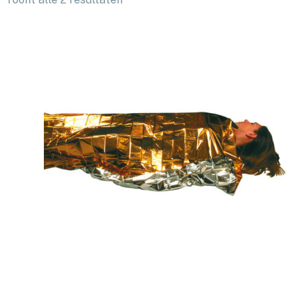
op
nieuwste