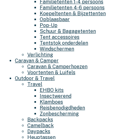
Familietenten 1-4 persoons
Familietenten 4-6 persoons
Koepeltenten & Bijzettenten
Opblaasbaar
Pop-Up
Schuur & Bagagetenten
Tent accessoires
Tentstok onderdelen
Windschermen
Verlichting
Caravan & Camper
Caravan & Camperhoezen
Voortenten & Luifels
Outdoor & Travel
Travel
EHBO kits
Insectwerend
Klamboes
Reisbenodigdheden
Zonbescherming
Backpacks
Camelback
Daypacks
Heuptassen