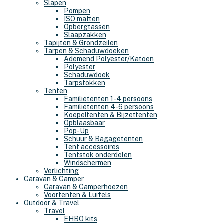
Slapen
Pompen
ISO matten
Opbergtassen
Slaapzakken
Tapijten & Grondzeilen
Tarpen & Schaduwdoeken
Ademend Polyester/Katoen
Polyester
Schaduwdoek
Tarpstokken
Tenten
Familietenten 1-4 persoons
Familietenten 4-6 persoons
Koepeltenten & Bijzettenten
Opblaasbaar
Pop-Up
Schuur & Bagagetenten
Tent accessoires
Tentstok onderdelen
Windschermen
Verlichting
Caravan & Camper
Caravan & Camperhoezen
Voortenten & Luifels
Outdoor & Travel
Travel
EHBO kits