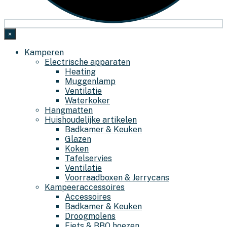
×
Kamperen
Electrische apparaten
Heating
Muggenlamp
Ventilatie
Waterkoker
Hangmatten
Huishoudelijke artikelen
Badkamer & Keuken
Glazen
Koken
Tafelservies
Ventilatie
Voorraadboxen & Jerrycans
Kampeeraccessoires
Accessoires
Badkamer & Keuken
Droogmolens
Fiets & BBQ hoezen