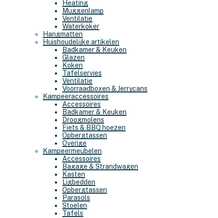
Heating
Muggenlamp
Ventilatie
Waterkoker
Hangmatten
Huishoudelijke artikelen
Badkamer & Keuken
Glazen
Koken
Tafelservies
Ventilatie
Voorraadboxen & Jerrycans
Kampeeraccessoires
Accessoires
Badkamer & Keuken
Droogmolens
Fiets & BBQ hoezen
Opbergtassen
Overige
Kampeermeubelen
Accessoires
Bagage & Strandwagen
Kasten
Ligbedden
Opbergtassen
Parasols
Stoelen
Tafels