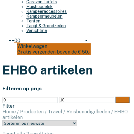
Caravan Luifels
Huishoudelijk
Kampeeraccessoires
Kampeermeubelen
Tenten
Tapijt & Grondzeilen
Verlichting
0
0
Winkelwagen
Gratis verzenden boven de € 50,-
EHBO artikelen
Filteren op prijs
Min.
Max.
Filter
prijs
prijs
Filter
Home
/
Producten
/
Travel
/
Reisbenodigdheden
/
EHBO
artikelen
Gesorteerd
Toont alle 2 resultaten