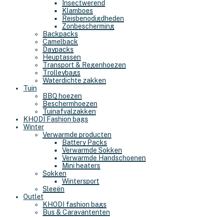
Insectwerend
Klamboes
Reisbenodigdheden
Zonbescherming
Backpacks
Camelback
Daypacks
Heuptassen
Transport & Regenhoezen
Trolleybags
Waterdichte zakken
Tuin
BBQ hoezen
Beschermhoezen
Tuinafvalzakken
KHODI Fashion bags
Winter
Verwarmde producten
Battery Packs
Verwarmde Sokken
Verwarmde Handschoenen
Mini heaters
Sokken
Wintersport
Sleeën
Outlet
KHODI fashion bags
Bus & Caravantenten