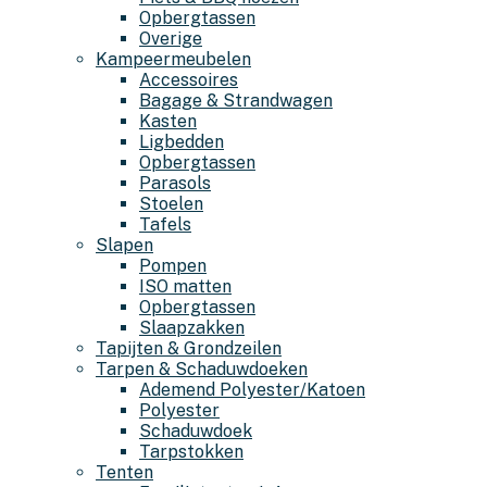
Opbergtassen
Overige
Kampeermeubelen
Accessoires
Bagage & Strandwagen
Kasten
Ligbedden
Opbergtassen
Parasols
Stoelen
Tafels
Slapen
Pompen
ISO matten
Opbergtassen
Slaapzakken
Tapijten & Grondzeilen
Tarpen & Schaduwdoeken
Ademend Polyester/Katoen
Polyester
Schaduwdoek
Tarpstokken
Tenten