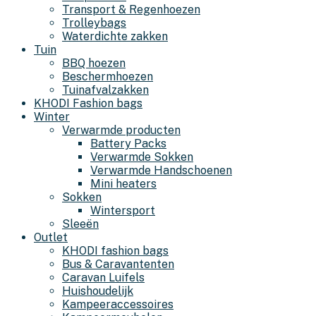
Transport & Regenhoezen
Trolleybags
Waterdichte zakken
Tuin
BBQ hoezen
Beschermhoezen
Tuinafvalzakken
KHODI Fashion bags
Winter
Verwarmde producten
Battery Packs
Verwarmde Sokken
Verwarmde Handschoenen
Mini heaters
Sokken
Wintersport
Sleeën
Outlet
KHODI fashion bags
Bus & Caravantenten
Caravan Luifels
Huishoudelijk
Kampeeraccessoires