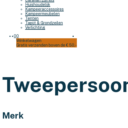
Caravan Luifels
Huishoudelijk
Kampeeraccessoires
Kampeermeubelen
Tenten
Tapijt & Grondzeilen
Verlichting
0
0
Winkelwagen
Gratis verzenden boven de € 50,-
Tweepersoo
Merk