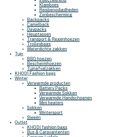
Insectwerend
Klamboes
Reisbenodigdheden
Zonbescherming
Backpacks
Camelback
Daypacks
Heuptassen
Transport & Regenhoezen
Trolleybags
Waterdichte zakken
Tuin
BBQ hoezen
Beschermhoezen
Tuinafvalzakken
KHODI Fashion bags
Winter
Verwarmde producten
Battery Packs
Verwarmde Sokken
Verwarmde Handschoenen
Mini heaters
Sokken
Wintersport
Sleeën
Outlet
KHODI fashion bags
Bus & Caravantenten