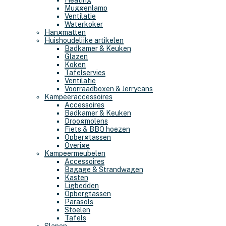
Heating
Muggenlamp
Ventilatie
Waterkoker
Hangmatten
Huishoudelijke artikelen
Badkamer & Keuken
Glazen
Koken
Tafelservies
Ventilatie
Voorraadboxen & Jerrycans
Kampeeraccessoires
Accessoires
Badkamer & Keuken
Droogmolens
Fiets & BBQ hoezen
Opbergtassen
Overige
Kampeermeubelen
Accessoires
Bagage & Strandwagen
Kasten
Ligbedden
Opbergtassen
Parasols
Stoelen
Tafels