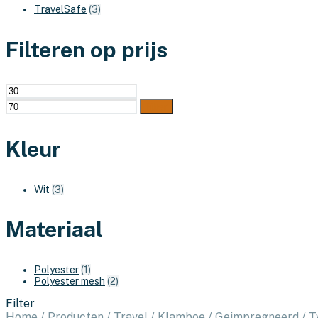
TravelSafe
(3)
Filteren op prijs
Min.
Max.
prijs
prijs
Filter
Kleur
Wit
(3)
Materiaal
Polyester
(1)
Polyester mesh
(2)
Filter
Home
/
Producten
/
Travel
/
Klamboe
/
Geimpregneerd
/
T