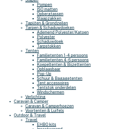
Slapen
Pompen
ISO matten
Opbergtassen
Slaapzakken
Tapijten & Grondzeilen
Tarpen & Schaduwdoeken
Ademend Polyester/Katoen
Polyester
Schaduwdoek
Tarpstokken
Tenten
Familietenten 1-4 persoons
Familietenten 4-6 persoons
Koepeltenten & Bijzettenten
Opblaasbaar
Pop-Up
Schuur & Bagagetenten
Tent accessoires
Tentstok onderdelen
Windschermen
Verlichting
Caravan & Camper
Caravan & Camperhoezen
Voortenten & Luifels
Outdoor & Travel
Travel
EHBO kits