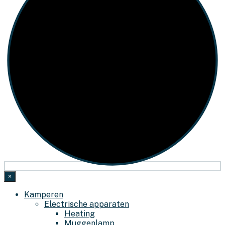
×
Kamperen
Electrische apparaten
Heating
Muggenlamp