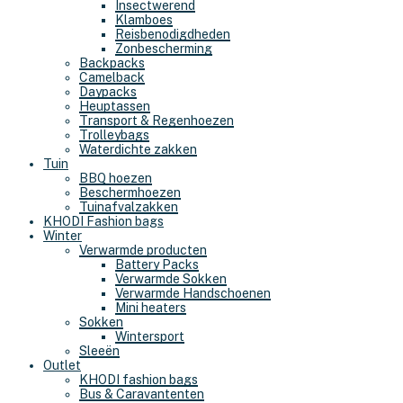
Insectwerend
Klamboes
Reisbenodigdheden
Zonbescherming
Backpacks
Camelback
Daypacks
Heuptassen
Transport & Regenhoezen
Trolleybags
Waterdichte zakken
Tuin
BBQ hoezen
Beschermhoezen
Tuinafvalzakken
KHODI Fashion bags
Winter
Verwarmde producten
Battery Packs
Verwarmde Sokken
Verwarmde Handschoenen
Mini heaters
Sokken
Wintersport
Sleeën
Outlet
KHODI fashion bags
Bus & Caravantenten