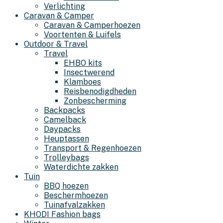
Verlichting
Caravan & Camper
Caravan & Camperhoezen
Voortenten & Luifels
Outdoor & Travel
Travel
EHBO kits
Insectwerend
Klamboes
Reisbenodigdheden
Zonbescherming
Backpacks
Camelback
Daypacks
Heuptassen
Transport & Regenhoezen
Trolleybags
Waterdichte zakken
Tuin
BBQ hoezen
Beschermhoezen
Tuinafvalzakken
KHODI Fashion bags