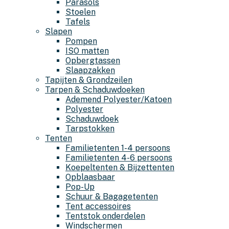
Parasols
Stoelen
Tafels
Slapen
Pompen
ISO matten
Opbergtassen
Slaapzakken
Tapijten & Grondzeilen
Tarpen & Schaduwdoeken
Ademend Polyester/Katoen
Polyester
Schaduwdoek
Tarpstokken
Tenten
Familietenten 1-4 persoons
Familietenten 4-6 persoons
Koepeltenten & Bijzettenten
Opblaasbaar
Pop-Up
Schuur & Bagagetenten
Tent accessoires
Tentstok onderdelen
Windschermen