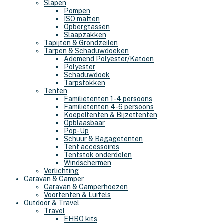
Slapen
Pompen
ISO matten
Opbergtassen
Slaapzakken
Tapijten & Grondzeilen
Tarpen & Schaduwdoeken
Ademend Polyester/Katoen
Polyester
Schaduwdoek
Tarpstokken
Tenten
Familietenten 1-4 persoons
Familietenten 4-6 persoons
Koepeltenten & Bijzettenten
Opblaasbaar
Pop-Up
Schuur & Bagagetenten
Tent accessoires
Tentstok onderdelen
Windschermen
Verlichting
Caravan & Camper
Caravan & Camperhoezen
Voortenten & Luifels
Outdoor & Travel
Travel
EHBO kits