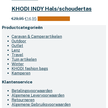
KHODI INDY Hals/schoudertas
Oorspronkelijke
Huidige
Dit
€
29,95
€
14,95
Opties selecteren
prijs
prijs
product
Productcategorieën
was:
is:
heeft
€29,95.
€14,95.
meerdere
Caravan & Camperartikelen
variaties.
Outdoor
Deze
Outlet
optie
Lenz
kan
Travel
gekozen
Tuin artikelen
worden
Winter
op
KHODI fashion bags
de
Kamperen
productpagina
Klantenservice
Betalingsvoorwaarden
Algemene Levervoorwaarden
Retourneren
Algemene Gebruiksvoorwaarden