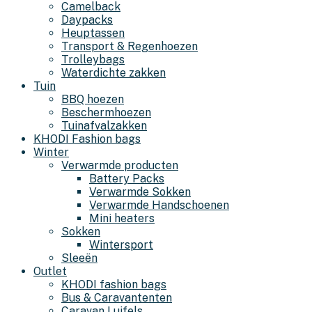
Camelback
Daypacks
Heuptassen
Transport & Regenhoezen
Trolleybags
Waterdichte zakken
Tuin
BBQ hoezen
Beschermhoezen
Tuinafvalzakken
KHODI Fashion bags
Winter
Verwarmde producten
Battery Packs
Verwarmde Sokken
Verwarmde Handschoenen
Mini heaters
Sokken
Wintersport
Sleeën
Outlet
KHODI fashion bags
Bus & Caravantenten
Caravan Luifels