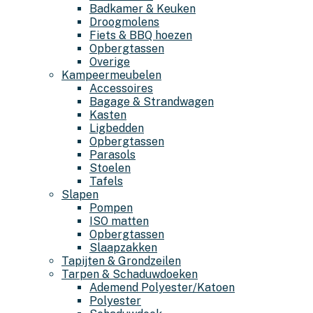
Badkamer & Keuken
Droogmolens
Fiets & BBQ hoezen
Opbergtassen
Overige
Kampeermeubelen
Accessoires
Bagage & Strandwagen
Kasten
Ligbedden
Opbergtassen
Parasols
Stoelen
Tafels
Slapen
Pompen
ISO matten
Opbergtassen
Slaapzakken
Tapijten & Grondzeilen
Tarpen & Schaduwdoeken
Ademend Polyester/Katoen
Polyester