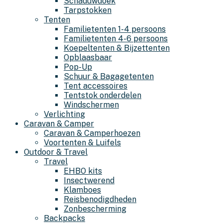
Schaduwdoek
Tarpstokken
Tenten
Familietenten 1-4 persoons
Familietenten 4-6 persoons
Koepeltenten & Bijzettenten
Opblaasbaar
Pop-Up
Schuur & Bagagetenten
Tent accessoires
Tentstok onderdelen
Windschermen
Verlichting
Caravan & Camper
Caravan & Camperhoezen
Voortenten & Luifels
Outdoor & Travel
Travel
EHBO kits
Insectwerend
Klamboes
Reisbenodigdheden
Zonbescherming
Backpacks