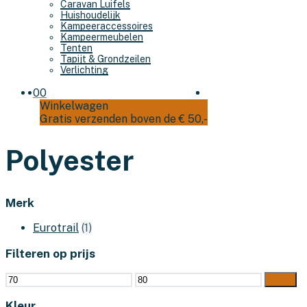
Caravan Luifels
Huishoudelijk
Kampeeraccessoires
Kampeermeubelen
Tenten
Tapijt & Grondzeilen
Verlichting
0
0
Winkelwagen
Gratis verzenden boven de € 50,-
Polyester
Merk
Eurotrail
(1)
Filteren op prijs
Min.
Max.
Filter
prijs
prijs
Kleur