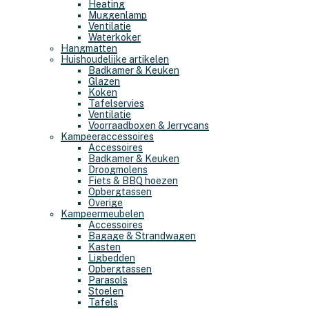
Heating
Muggenlamp
Ventilatie
Waterkoker
Hangmatten
Huishoudelijke artikelen
Badkamer & Keuken
Glazen
Koken
Tafelservies
Ventilatie
Voorraadboxen & Jerrycans
Kampeeraccessoires
Accessoires
Badkamer & Keuken
Droogmolens
Fiets & BBQ hoezen
Opbergtassen
Overige
Kampeermeubelen
Accessoires
Bagage & Strandwagen
Kasten
Ligbedden
Opbergtassen
Parasols
Stoelen
Tafels