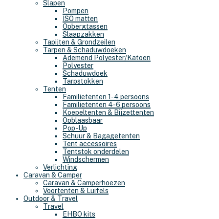
Slapen
Pompen
ISO matten
Opbergtassen
Slaapzakken
Tapijten & Grondzeilen
Tarpen & Schaduwdoeken
Ademend Polyester/Katoen
Polyester
Schaduwdoek
Tarpstokken
Tenten
Familietenten 1-4 persoons
Familietenten 4-6 persoons
Koepeltenten & Bijzettenten
Opblaasbaar
Pop-Up
Schuur & Bagagetenten
Tent accessoires
Tentstok onderdelen
Windschermen
Verlichting
Caravan & Camper
Caravan & Camperhoezen
Voortenten & Luifels
Outdoor & Travel
Travel
EHBO kits