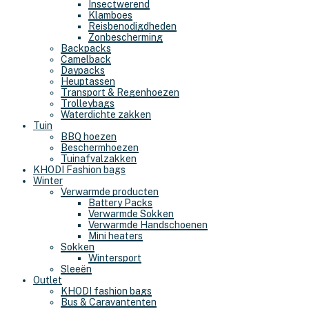
Insectwerend
Klamboes
Reisbenodigdheden
Zonbescherming
Backpacks
Camelback
Daypacks
Heuptassen
Transport & Regenhoezen
Trolleybags
Waterdichte zakken
Tuin
BBQ hoezen
Beschermhoezen
Tuinafvalzakken
KHODI Fashion bags
Winter
Verwarmde producten
Battery Packs
Verwarmde Sokken
Verwarmde Handschoenen
Mini heaters
Sokken
Wintersport
Sleeën
Outlet
KHODI fashion bags
Bus & Caravantenten