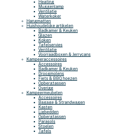
Heating
Muggenlamp
Ventilatie
Waterkoker
Hangmatten
Huishoudelijke artikelen
Badkamer & Keuken
Glazen
Koken
Tafelservies
Ventilatie
Voorraadboxen & Jerrycans
Kampeeraccessoires
Accessoires
Badkamer & Keuken
Droogmolens
Fiets & BBQ hoezen
Opbergtassen
Overige
Kampeermeubelen
Accessoires
Bagage & Strandwagen
Kasten
Ligbedden
Opbergtassen
Parasols
Stoelen
Tafels