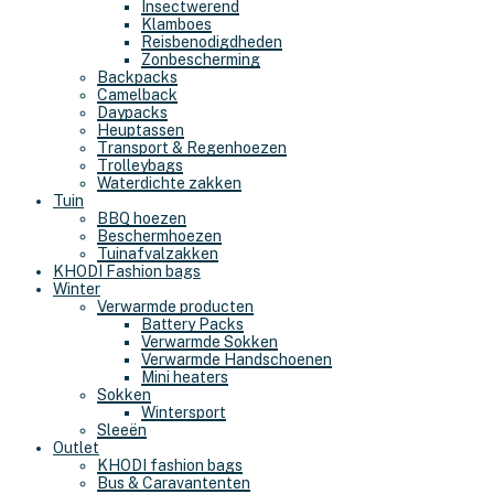
Insectwerend
Klamboes
Reisbenodigdheden
Zonbescherming
Backpacks
Camelback
Daypacks
Heuptassen
Transport & Regenhoezen
Trolleybags
Waterdichte zakken
Tuin
BBQ hoezen
Beschermhoezen
Tuinafvalzakken
KHODI Fashion bags
Winter
Verwarmde producten
Battery Packs
Verwarmde Sokken
Verwarmde Handschoenen
Mini heaters
Sokken
Wintersport
Sleeën
Outlet
KHODI fashion bags
Bus & Caravantenten