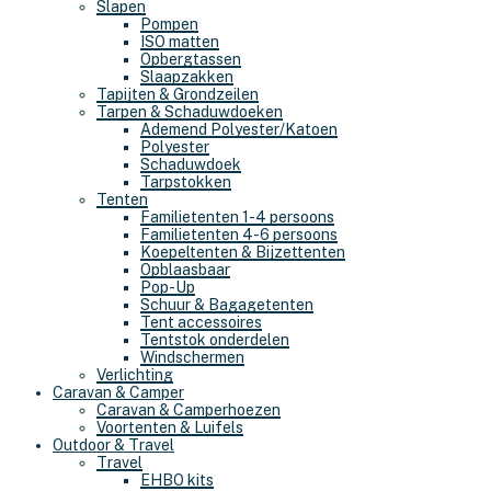
Slapen
Pompen
ISO matten
Opbergtassen
Slaapzakken
Tapijten & Grondzeilen
Tarpen & Schaduwdoeken
Ademend Polyester/Katoen
Polyester
Schaduwdoek
Tarpstokken
Tenten
Familietenten 1-4 persoons
Familietenten 4-6 persoons
Koepeltenten & Bijzettenten
Opblaasbaar
Pop-Up
Schuur & Bagagetenten
Tent accessoires
Tentstok onderdelen
Windschermen
Verlichting
Caravan & Camper
Caravan & Camperhoezen
Voortenten & Luifels
Outdoor & Travel
Travel
EHBO kits