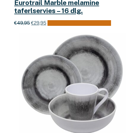
Eurotrail Marble melamine
taferlservies – 16 dlg.
Oorspronkelijke
Huidige
€
49,95
€
29,95
Toevoegen aan winkelwagen
prijs
prijs
was:
is:
€49,95.
€29,95.