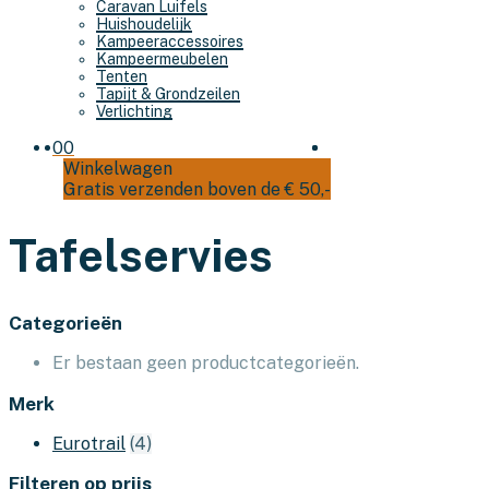
Caravan Luifels
Huishoudelijk
Kampeeraccessoires
Kampeermeubelen
Tenten
Tapijt & Grondzeilen
Verlichting
0
0
Winkelwagen
Gratis verzenden boven de € 50,-
Tafelservies
Categorieën
Er bestaan geen productcategorieën.
Merk
Eurotrail
(4)
Filteren op prijs